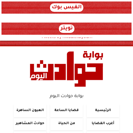
الفيس بوك
تويتر
Tweets by hwadithalyoum
بوابة حوادث اليوم
الرئيسية
قضايا الساعة
العيون الساهرة
أغرب القضايا
من الحياة
حوادث المشاهير