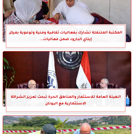
المكتبة المتنقلة تشارك بفعاليات ثقافية وفنية وتوعوية بمركز
إيتاي البارود ضمن فعاليات...
الهيئة العامة للاستثمار والمناطق الحرة تبحث تعزيز الشراكة
الاستثمارية مع اليونان