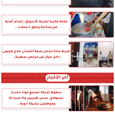
حملة مكبرة لضبط الأسواق : إعدام أغذية
غير صالحة وغلق 3 محلات...
ضبط فتاة تنتحل صفة أخصائى علاج طبيعى
داخل مركز غير مرخص بجهينة...
آخر الأخبار
سقوط شبكة تصنيع مواد مخدرة
بسوهاج..حبس طبيبين و10 صيادلة
وموظفين بشركة أدوية...