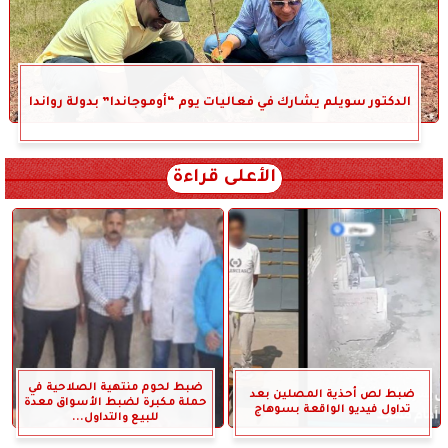
الدكتور سويلم يشارك في فعاليات يوم “أوموجاندا” بدولة رواندا
الأعلى قراءة
ضبط لحوم منتهية الصلاحية في
ضبط لص أحذية المصلين بعد
حملة مكبرة لضبط الأسواق معدة
تداول فيديو الواقعة بسوهاج
للبيع والتداول...