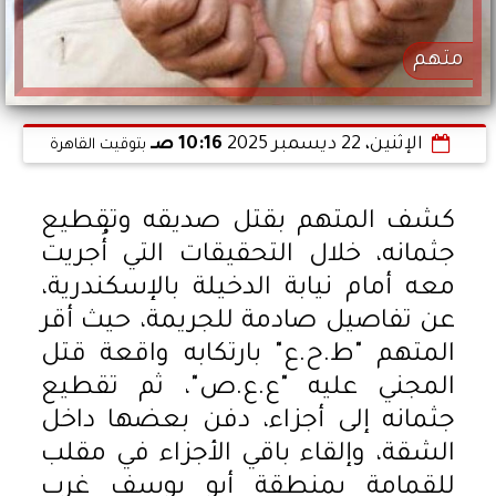
متهم
الإثنين، 22 ديسمبر 2025
10:16 صـ
بتوقيت القاهرة
كشف المتهم بقتل صديقه وتقطيع
جثمانه، خلال التحقيقات التي أُجريت
معه أمام نيابة الدخيلة بالإسكندرية،
عن تفاصيل صادمة للجريمة، حيث أقر
المتهم "ط.ح.ع" بارتكابه واقعة قتل
المجني عليه "ع.ع.ص"، ثم تقطيع
جثمانه إلى أجزاء، دفن بعضها داخل
الشقة، وإلقاء باقي الأجزاء في مقلب
للقمامة بمنطقة أبو يوسف غرب