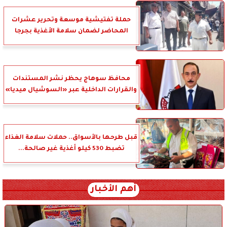
حملة تفتيشية موسعة وتحرير عشرات
المحاضر لضمان سلامة الأغذية بجرجا
محافظ سوهاج يحظر نشر المستندات
والقرارات الداخلية عبر «السوشيال ميديا»
قبل طرحها بالأسواق.. حملات سلامة الغذاء
تضبط 530 كيلو أغذية غير صالحة...
أهم الأخبار