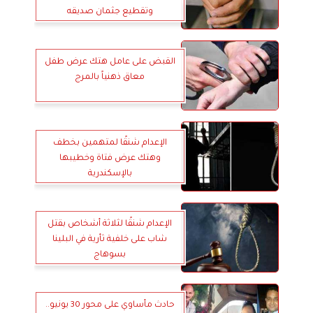
وتقطيع جثمان صديقه
القبض على عامل هتك عرض طفل
معاق ذهنياً بالمرج
الإعدام شنقًا لمتهمين بخطف
وهتك عرض فتاة وخطيبها
بالإسكندرية
الإعدام شنقًا لثلاثة أشخاص بقتل
شاب على خلفية ثأرية في البلينا
بسوهاج
حادث مأساوي على محور 30 يونيو..