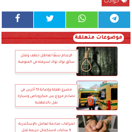
حوادث
موضوعات متعلقة
الإعدام شنقًا لعاطل خطف وقتل
سائق توك توك لسرقته في المنوفية
مصرع طفلة وإصابة 13 آخرين في
تصادم مروع بين ميكروباص وسيارة
نقل بالدقهلية
اعترافات صادمة لعامل بالإسكندرية:
9 ساعات لاستكمال جريمة قتل