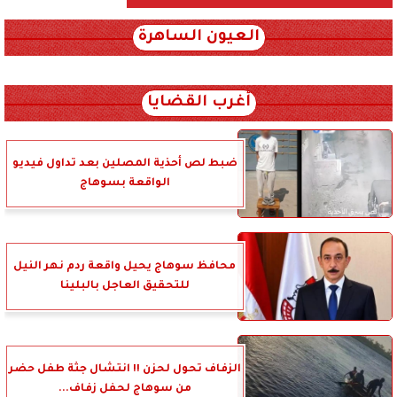
العيون الساهرة
xml_json/rss/~12.xml x0n not found
أغرب القضايا
ضبط لص أحذية المصلين بعد تداول فيديو
الواقعة بسوهاج
محافظ سوهاج يحيل واقعة ردم نهر النيل
للتحقيق العاجل بالبلينا
الزفاف تحول لحزن !! انتشال جثة طفل حضر
من سوهاج لحفل زفاف...