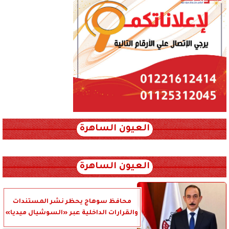
العيون الساهرة
xml_json/rss/~12.xml x0n not found
العيون الساهرة
محافظ سوهاج يحظر نشر المستندات
والقرارات الداخلية عبر «السوشيال ميديا»