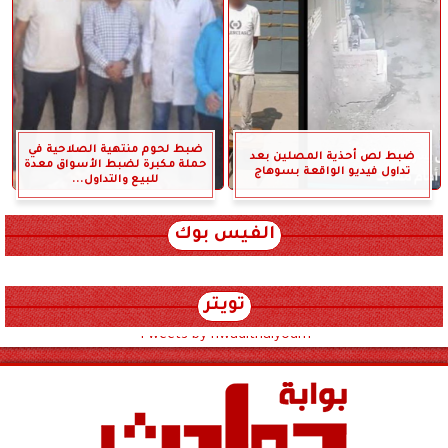
ضبط لحوم منتهية الصلاحية في
ضبط لص أحذية المصلين بعد
حملة مكبرة لضبط الأسواق معدة
تداول فيديو الواقعة بسوهاج
للبيع والتداول...
الفيس بوك
تويتر
Tweets by hwadithalyoum