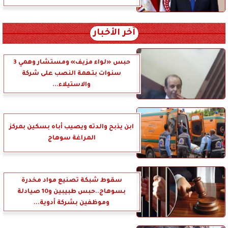
آخر الأخبار
حبس «لواء مزيف» ومستشار وهمي 3
سنوات بتهمة النصب على شركة
والاستيلاء...
ابن يذبح والدته ويصيب أباه بسكين بمركز
المراغة سوهاج
سقوط شبكة تصنيع مواد مخدرة
بسوهاج..حبس طبيبين و10 صيادلة
وموظفين بشركة أدوية...