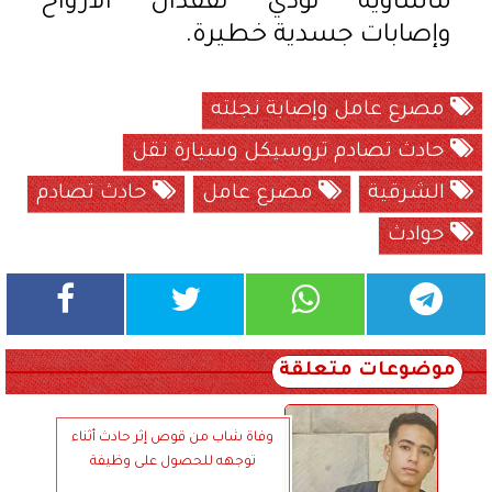
مأساوية تؤدي لفقدان الأرواح
وإصابات جسدية خطيرة.
مصرع عامل وإصابة نجلته
حادث تصادم تروسيكل وسيارة نقل
الشرقية
مصرع عامل
حادث تصادم
حوادث
موضوعات متعلقة
وفاة شاب من قوص إثر حادث أثناء
توجهه للحصول على وظيفة