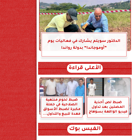
الدكتور سويلم يشارك في فعاليات يوم
“أوموجاندا” بدولة رواندا
الأعلى قراءة
ضبط لحوم منتهية
ضبط لص أحذية
الصلاحية في حملة
المصلين بعد تداول
مكبرة لضبط الأسواق
فيديو الواقعة بسوهاج
معدة للبيع والتداول...
الفيس بوك