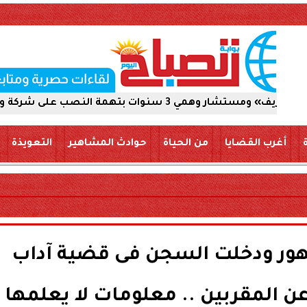
 والاستيلاء على 5 ملايين جنيه
أغرب القضايا
من الحياة
حوادث المشاهير
التعويذة
ر ودخلت السجن فى قضية آداب
 المقربين .. معلومات لا يعلمها