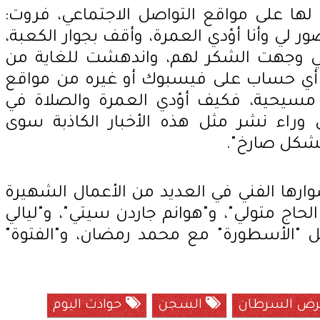
ها على مواقع التواصل الاجتماعي، فروت:
ر لي وأنا أؤدي العمرة، وأقف بجوار الكعبة،
أني وجهت الشكر لهم، واندهشت للغاية من
 أي حساب على فيسبوك أو غيره من مواقع
ي مسيحية، فكيف أؤدي العمرة والصلاة في
 وراء نشر مثل هذه الأخبار الكاذبة سوى
شكل صارخ".
رها الفني في العديد من الأعمال الشهيرة
 الحاج متولي"، و"هوانم جاردن سيتي"، و"ليالي
ل "الأسطورة" مع محمد رمضان، و"الفتوة"
ض السرطان
السجن
حوادث اليوم