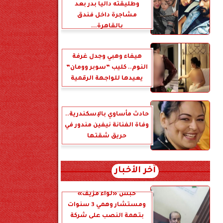
وطليقته داليا بدر بعد
مشاجرة داخل فندق
بالقاهرة...
هيفاء وهبي وجدل غرفة
النوم.. كليب ”سوبر وومان”
يعيدها للواجهة الرقمية
حادث مأساوي بالإسكندرية..
وفاة الفنانة نيفين مندور في
حريق شقتها
آخر الأخبار
حبس «لواء مزيف»
ومستشار وهمي 3 سنوات
بتهمة النصب على شركة