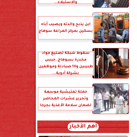
والاستيلاء...
ابن يذبح والدته ويصيب أباه
بسكين بمركز المراغة سوهاج
سقوط شبكة تصنيع مواد
مخدرة بسوهاج..حبس
طبيبين و10 صيادلة وموظفين
بشركة أدوية...
حملة تفتيشية موسعة
وتحرير عشرات المحاضر
لضمان سلامة الأغذية بجرجا
أهم الأخبار