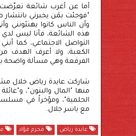
أما عن أغرب شائعة تعرّضت ل
"فوجئت بمَن يخبرني بانتشار صو
وأن الناس كانوا يهنئونني و
هذه الشائعة، فأنا ليس لدي
التواصل الاجتماعي، كما أنن
الكعبة، ولا أعرف الهدف من
الفرقعة وهي مسألة واضحة ب
شاركت عايدة رياض خلال مشوا
منها "المال والبنون"، و"عائلة
الحلمية"، ومؤخراً في مسلس
مع ياسر جلال.
عايدة رياض
محرم فؤاد
مر