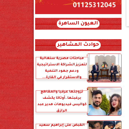
العيون الساهرة
xml_json/rss/~12.xml x0n not found
حوادث المشاهير
مباحثات مصرية سنغالية
لتعزيز الشراكة الاستراتيجية
ودعم جهود التنمية
والاستقرار في القارة...
تزوجتها عرفياً والمقاطع
برغبتها..أوتاكا يكشف
كواليس فيديوهات هدير عبد
الرازق
القبض على إبراهيم سعيد