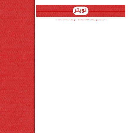
تويتر
Tweets by hwadithalyoum