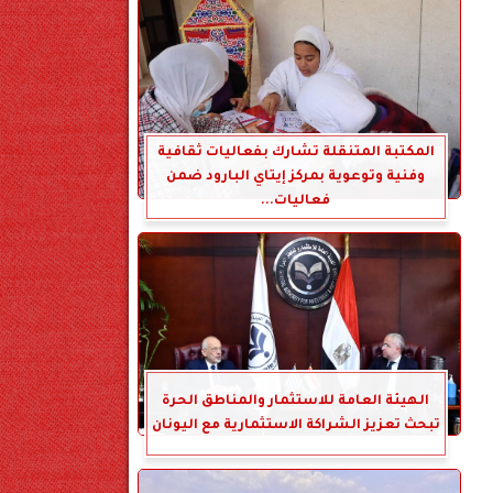
المكتبة المتنقلة تشارك بفعاليات ثقافية
وفنية وتوعوية بمركز إيتاي البارود ضمن
فعاليات...
الهيئة العامة للاستثمار والمناطق الحرة
تبحث تعزيز الشراكة الاستثمارية مع اليونان