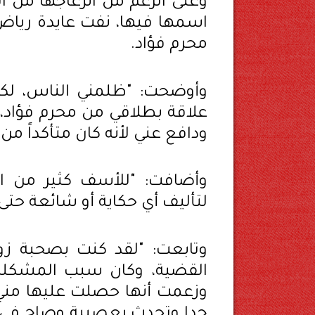
وعلى الرغم من انزعاجها من ا
اسمها فيها، نفت عايدة رياض
محرم فؤاد.
وأوضحت: "ظلمني الناس، لكن
علاقة بطلاقي من محرم فؤاد،
ودافع عني لأنه كان متأكداً من 
وأضافت: "للأسف كثير من ال
لتأليف أي حكاية أو شائعة حتى
وتابعت: "لقد كنت بصحبة زو
وزعمت أنها حصلت عليها مني، 
جدا وتحدث بعصبية وصاح في ال