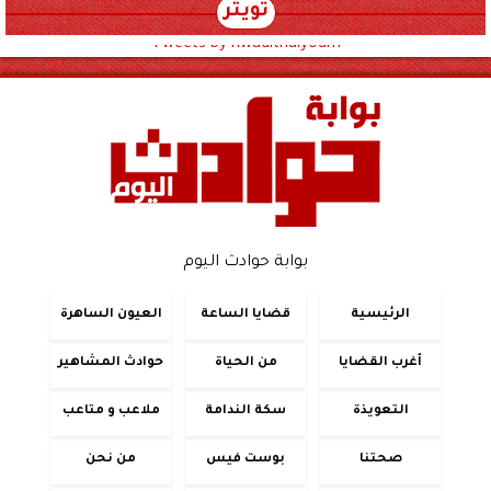
تويتر
Tweets by hwadithalyoum
بوابة حوادث اليوم
الرئيسية
قضايا الساعة
العيون الساهرة
أغرب القضايا
من الحياة
حوادث المشاهير
التعويذة
سكة الندامة
ملاعب و متاعب
صحتنا
بوست فيس
من نحن