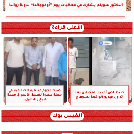
الدكتور سويلم يشارك في فعاليات يوم “أوموجاندا” بدولة رواندا
الأعلى قراءة
ضبط لحوم منتهية الصلاحية في
ضبط لص أحذية المصلين بعد
حملة مكبرة لضبط الأسواق معدة
تداول فيديو الواقعة بسوهاج
للبيع والتداول...
الفيس بوك