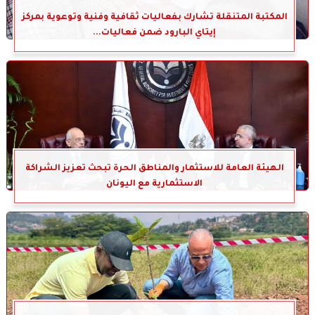
المكتبة المتنقلة تشارك بفعاليات ثقافية وفنية وتوعوية بمركز
إيتاي البارود ضمن فعاليات...
الهيئة العامة للاستثمار والمناطق الحرة تبحث تعزيز الشراكة
الاستثمارية مع اليونان