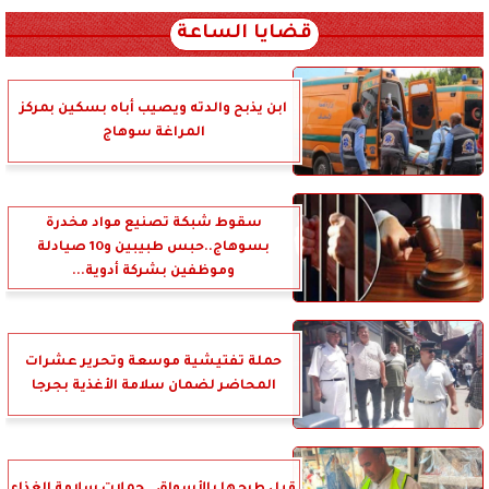
قضايا الساعة
ابن يذبح والدته ويصيب أباه بسكين بمركز
المراغة سوهاج
سقوط شبكة تصنيع مواد مخدرة
بسوهاج..حبس طبيبين و10 صيادلة
وموظفين بشركة أدوية...
حملة تفتيشية موسعة وتحرير عشرات
المحاضر لضمان سلامة الأغذية بجرجا