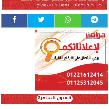
الصلاحية بحملات تموينية بسوهاج
العيون الساهرة
xml_json/rss/~12.xml x0n not found