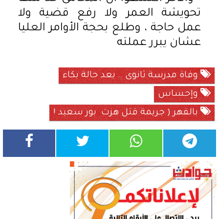
تحويشة العمر ولا رفع قضية ولا
عمل حاجة ، وطلع بحجة الأوامر العليا
عشان يبرر عملته
وفاة مدرسة ثانوى .. بعد حالة بكاء
وإحساس
بالقهر ( جريمة قتل هزت بور سعيد !