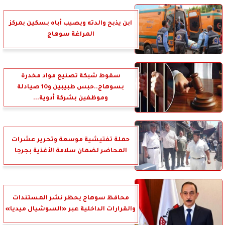
ابن يذبح والدته ويصيب أباه بسكين بمركز
المراغة سوهاج
سقوط شبكة تصنيع مواد مخدرة
بسوهاج..حبس طبيبين و10 صيادلة
وموظفين بشركة أدوية...
حملة تفتيشية موسعة وتحرير عشرات
المحاضر لضمان سلامة الأغذية بجرجا
محافظ سوهاج يحظر نشر المستندات
والقرارات الداخلية عبر «السوشيال ميديا»