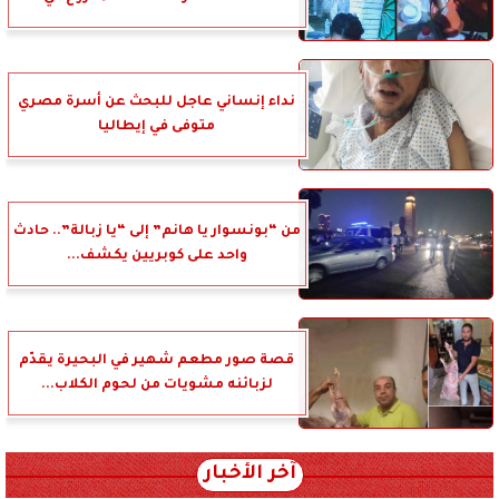
نداء إنساني عاجل للبحث عن أسرة مصري
متوفى في إيطاليا
من “بونسوار يا هانم” إلى “يا زبالة”.. حادث
واحد على كوبريين يكشف...
قصة صور مطعم شهير في البحيرة يقدّم
لزبائنه مشويات من لحوم الكلاب...
آخر الأخبار