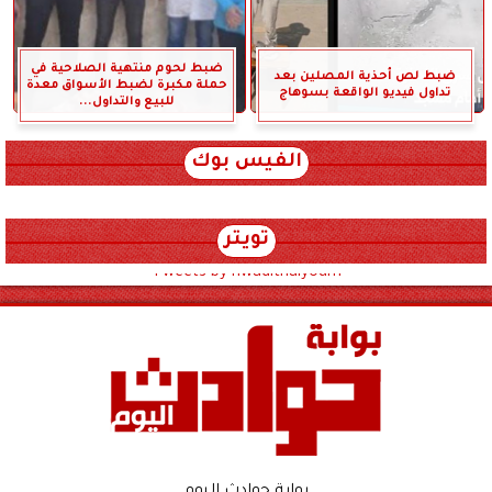
ضبط لحوم منتهية الصلاحية في
ضبط لص أحذية المصلين بعد
حملة مكبرة لضبط الأسواق معدة
تداول فيديو الواقعة بسوهاج
للبيع والتداول...
الفيس بوك
تويتر
Tweets by hwadithalyoum