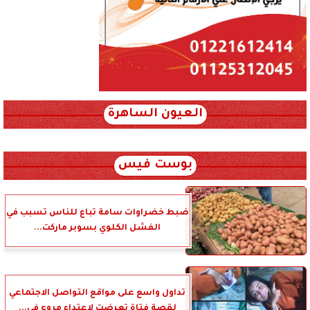
العيون الساهرة
xml_json/rss/~12.xml x0n not found
بوست فيس
ضبط خضراوات سامة تباع للناس تسبب في
الفشل الكلوي بسوبر ماركت...
تداول واسع على مواقع التواصل الاجتماعي
لقصة فتاة تعرضت لاعتداء مروع في...