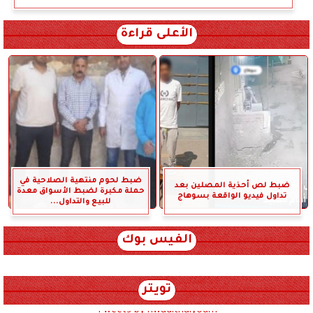
الأعلى قراءة
ضبط لحوم منتهية الصلاحية في
ضبط لص أحذية المصلين بعد
حملة مكبرة لضبط الأسواق معدة
تداول فيديو الواقعة بسوهاج
للبيع والتداول...
الفيس بوك
تويتر
Tweets by hwadithalyoum