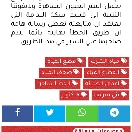
يحمل اسم العيون الساهرة ولابفوتنا
التنبية الي قسم سكة الندامة التي
نعتقد ان متابعتة تعطي رسالة هامة
ان طريق الخطأ نهايتة دائما يندم
صاحبها علي السير في هذا الطريق
مياه الشرب
قطع المياه
انقطاع المياه
ضعف المياه
اعمال الصيانة
الخط الساخن
بني سويف
6 اكتوبر
موضوعات متعلقة