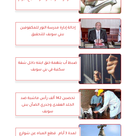
إحالة إدارة مدرسة النور للمكفوفين
ببني سويف للتحقيق
ضبط أب بتهمة خنق ابنته داخل شقة
سكنية في بني سويف
تحصين 142 ألف رأس ماشية ضد
الجلد العقدى وجدري الضأن ببنى
سويف
لمدة 3 أيام.. قطع المياه عن شوارع