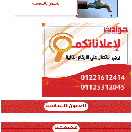
أشمون بالمنوفية
العيون الساهرة
xml_json/rss/~12.xml x0n not found
مجتمعنا