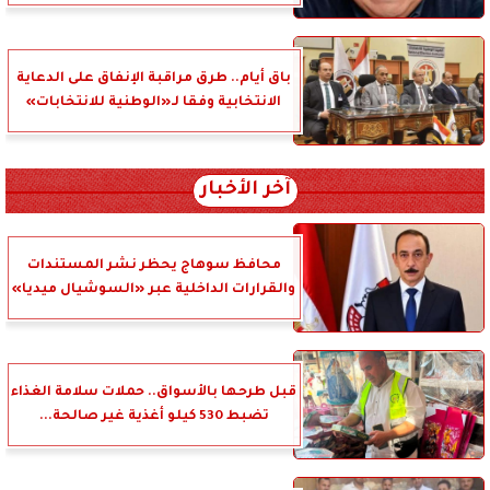
باق أيام.. طرق مراقبة الإنفاق على الدعاية
الانتخابية وفقا لـ«الوطنية للانتخابات»
آخر الأخبار
محافظ سوهاج يحظر نشر المستندات
والقرارات الداخلية عبر «السوشيال ميديا»
قبل طرحها بالأسواق.. حملات سلامة الغذاء
تضبط 530 كيلو أغذية غير صالحة...