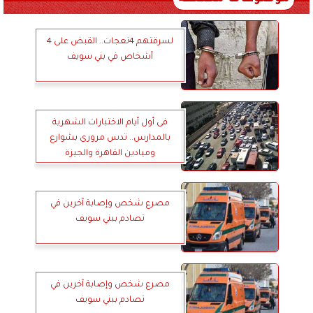
لسرقتهم 4نعجات.. القبض على 4
أشخاص في بني سويف
فى أول أيام الاختبارات الشهرية
بالمدارس.. تدس مرورى بشوارع
وميادين القاهرة والجيزة
مصرع شخص وإصابة آخرين في
تصادم ببني سويف
مصرع شخص وإصابة آخرين في
تصادم ببني سويف