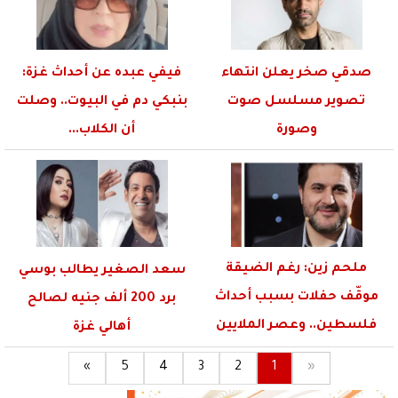
صدقي صخر يعلن انتهاء
فيفي عبده عن أحداث غزة:
تصوير مسلسل صوت
بنبكي دم في البيوت.. وصلت
وصورة
أن الكلاب...
ملحم زين: رغم الضيقة
سعد الصغير يطالب بوسي
موقّف حفلات بسبب أحداث
برد 200 ألف جنيه لصالح
فلسطين.. وعصر الملايين
أهالي غزة
والمليارات...
»
5
4
3
2
1
«