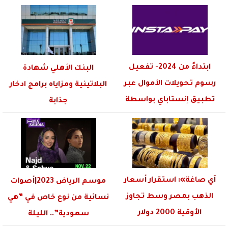
اقتصادية
ابتداءً من 2024- تفعيل
البنك الأهلي شهادة
رسوم تحويلات الأموال عبر
البلاتينية ومزاياه برامج ادخار
تطبيق إنستاباي بواسطة
جذابة
البنك...
آي صاغة»: استقرار أسعار
موسم الرياض 2023|أصوات
الذهب بمصر وسط تجاوز
نسائية من نوع خاص في ”هي
الأوقية 2000 دولار
سعودية”.. الليلة