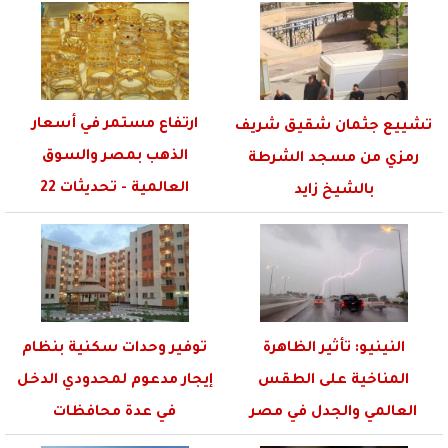
ارتفاع مستمر في أسعار
تشييع جثمان شقيق شريف
الذهب بمصر والسوق
رمزي من مسجد الشرطة
العالمية - تحديثات 22
بالشيخ زايد
نوفمبر...
النينيو: تأثير الظاهرة
توفير وحدات سكنية بنظام
المناخية على الطقس
إيجار مدعوم لمحدودي الدخل
العالمي والجدل في مصر
في عدة محافظات