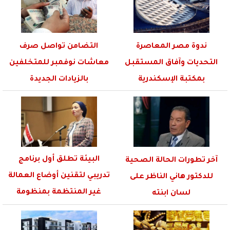
ندوة مصر المعاصرة
التضامن تواصل صرف
التحديات وآفاق المستقبل
معاشات نوفمبر للمتخلفين
بمكتبة الإسكندرية
بالزيادات الجديدة
البيئة تطلق أول برنامج
آخر تطورات الحالة الصحية
تدريبي لتقنين أوضاع العمالة
للدكتور هاني الناظر على
غير المنتظمة بمنظومة
لسان ابنته
إدارة...