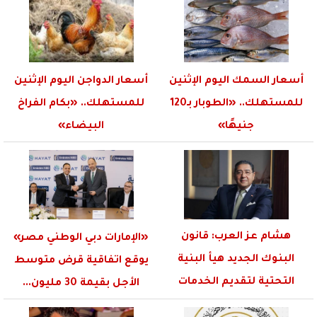
أسعار السمك اليوم الإثنين
أسعار الدواجن اليوم الإثنين
للمستهلك.. «الطوبار بـ120
للمستهلك.. «بكام الفراخ
جنيهًا»
البيضاء»
هشام عز العرب: قانون
«الإمارات دبي الوطني مصر»
البنوك الجديد هيأ البنية
يوقع اتفاقية قرض متوسط
التحتية لتقديم الخدمات
الأجل بقيمة 30 مليون...
الرقمية