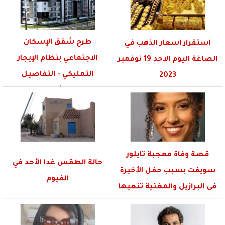
طرح شقق الإسكان
استقرار اسعار الذهب في
الاجتماعي بنظام الإيجار
الصاغة اليوم الأحد 19 نوفمبر
التمليكي - التفاصيل
2023
والشروط
قصة وفاة معجبة تايلور
حالة الطقس غدا الأحد في
سويفت بسبب حفل الأخيرة
الفيوم
فى البرازيل والمغنية تنعيها