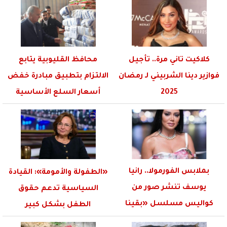
كلاكيت تاني مرة.. تأجيل
محافظ القليوبية يتابع
فوازير دينا الشربيني لـ رمضان
الالتزام بتطبيق مبادرة خفض
2025
أسعار السلع الأساسية
بملابس الفورمولا.. رانيا
«الطفولة والأمومة»: القيادة
يوسف تنشر صور من
السياسية تدعم حقوق
كواليس مسلسل «بقينا
الطفل بشكل كبير
اتنين»