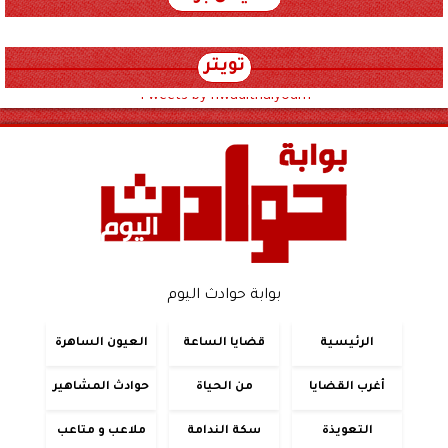
تويتر
Tweets by hwadithalyoum
بوابة حوادث اليوم
الرئيسية
قضايا الساعة
العيون الساهرة
أغرب القضايا
من الحياة
حوادث المشاهير
التعويذة
سكة الندامة
ملاعب و متاعب