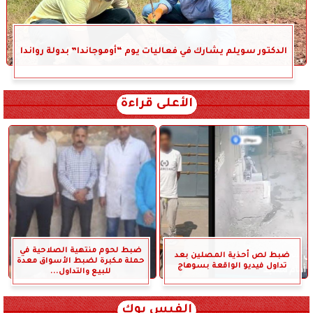
الدكتور سويلم يشارك في فعاليات يوم “أوموجاندا” بدولة رواندا
الأعلى قراءة
ضبط لحوم منتهية الصلاحية في
ضبط لص أحذية المصلين بعد
حملة مكبرة لضبط الأسواق معدة
تداول فيديو الواقعة بسوهاج
للبيع والتداول...
الفيس بوك