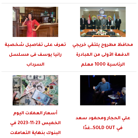
محافظ مطروح يلتقي خريجي
تعرف على تفاصيل شخصية
الدفعة الأولى من المبادرة
رانيا يوسف فى مسلسل
الرئاسية 1000 معلم
السرداب
أسعار العملات اليوم
علي الحجار ومحمود سعد
الخميس 23-11-2023 في
في SOLD OUT..غدًا
البنوك بنهاية التعاملات