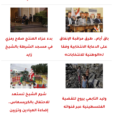
باق أيام.. طرق مراقبة الإنفاق
بدء عزاء المنتج صلاح رمزي
على الدعاية الانتخابية وفقا
في مسجد الشرطة بالشيخ
لـ«الوطنية للانتخابات»
زايد
شرم الشيخ تستعد
وليد التابعي يروج للقضية
للاحتفال بالكريسماس..
الفلسطينية عبر قنواته
إضاءة الميادين وتزيين