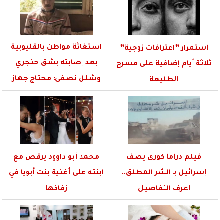
استغاثة مواطن بالقليوبية
استمرار ”اعترافات زوجية”
بعد إصابته بشق حنجري
ثلاثة أيام إضافية على مسرح
وشلل نصفي: محتاج جهاز
الطليعة
بـ35...
فيلم دراما كورى يصف
محمد أبو داوود يرقص مع
إسرائيل بـ الشر المطلق..
ابنته على أغنية بنت أبويا في
اعرف التفاصيل
زفافها