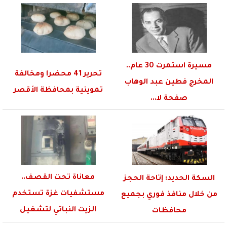
بالبورصة...
مسيرة استمرت 30 عام..
تحرير 41 محضرا ومخالفة
المخرج فطين عبد الوهاب
تموينية بمحافظة الأقصر
صفحة لا...
معاناة تحت القصف..
السكة الحديد: إتاحة الحجز
مستشفيات غزة تستخدم
من خلال منافذ فوري بجميع
الزيت النباتي لتشغيل
محافظات
المولدات