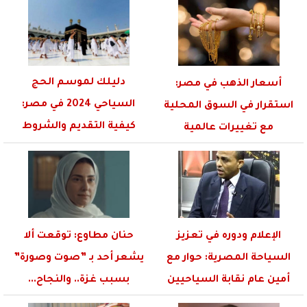
دليلك لموسم الحج
أسعار الذهب في مصر:
السياحي 2024 في مصر:
استقرار في السوق المحلية
كيفية التقديم والشروط
مع تغييرات عالمية
الواجبة
الإعلام ودوره في تعزيز
حنان مطاوع: توقعت ألا
السياحة المصرية: حوار مع
يشعر أحد بـ ”صوت وصورة”
أمين عام نقابة السياحيين
بسبب غزة.. والنجاح...