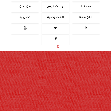
صحتنا
بوست فيس
من نحن
اعلن معنا
الخصوصية
اتصل بنا




جميع الحقوق محفوظة
©
2020 - 2026 - حوادث اليوم