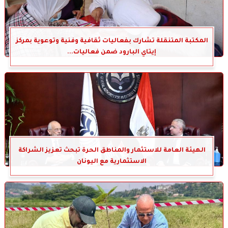
المكتبة المتنقلة تشارك بفعاليات ثقافية وفنية وتوعوية بمركز
إيتاي البارود ضمن فعاليات...
الهيئة العامة للاستثمار والمناطق الحرة تبحث تعزيز الشراكة
الاستثمارية مع اليونان