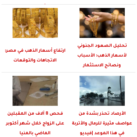
الشوارع (صور)
تحليل الصعود الجنوني
ارتفاع أسعار الذهب في مصر:
لأسعار الذهب: الأسباب
الاتجاهات والتوقعات
ونصائح الاستثمار
الأرصاد تحذر بشدة من
فحص 8 آلاف من المقبلين
عواصف مثيرة للرمال والأتربة
على الزواج خلال شهر أكتوبر
في هذا الموعد |فيديو
الماضي بالمنيا