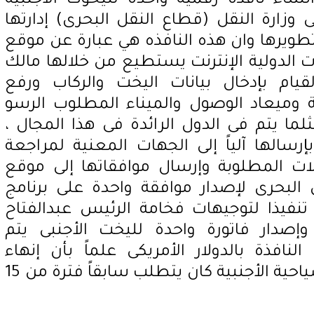
نشاء نافذة رقمية واحدة لليخوت الأجنبية
 وزارة النقل (قطاع النقل البحرى) إدارتها
ويرها وان هذه النافذه هي عبارة عن موقع
 الدولية الإنترنت يستطيع من خلالها مالك
يام بإدخال بيانات اليخت والركاب ورفع
ة وميعاد الوصول والميناء المطلوب الرسو
ثلما يتم فى الدول الرائدة فى هذا المجال ،
إرسالها آلياً إلى الجهات المعنية لمراجعة
لات المطلوبة وإرسال موافقاتها إلى موقع
 البحرى لإصدار موافقة واحدة على برنامج
لك خلال 30 دقيقة تنفيذا لتوجيهات فخامة الرئيس عبدالفتاح
صدار فاتورة واحدة لليخت الأجنبى يتم
لنافذة بالدولار الأمريكى علماً بأن إنهاء
الإجراءات الخاصة باليخوت السياحية الأجنبية كان يتطلب سابقاً فترة من 15