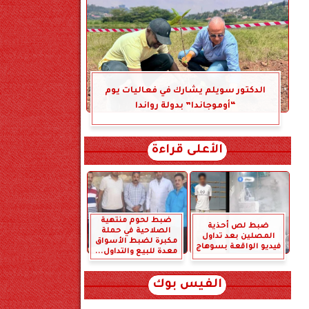
الدكتور سويلم يشارك في فعاليات يوم
“أوموجاندا” بدولة رواندا
الأعلى قراءة
ضبط لحوم منتهية
ضبط لص أحذية
الصلاحية في حملة
المصلين بعد تداول
مكبرة لضبط الأسواق
فيديو الواقعة بسوهاج
معدة للبيع والتداول...
الفيس بوك