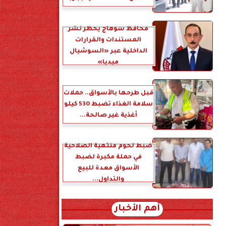
محافظ سوهاج يحظر نشر
المستندات والقرارات
الداخلية عبر «السوشيال
ميديا»
قبل طرحها بالأسواق.. حملات
سلامة الغذاء تضبط 530 كيلو
أغذية غير صالحة...
ضبط لحوم منتهية الصلاحية
في حملة مكبرة لضبط
الأسواق معدة للبيع
والتداول...
أهم الأخبار