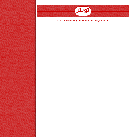
تويتر
Tweets by hwadithalyoum