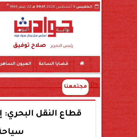
هـ
الخميس
6 أغسطس 2026
09:31 مـ
22 صفر 1448
صلاح توفيق
ات والقرارات الداخلية عبر «السوشيال ميديا»
رئيس التحرير
قضايا الساعة
العيون الساهرة
مجتمعنا
قطاع النقل البحري: 
سياحة