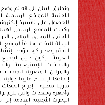
وتطرق البيان الى انه تم وضع 
الأجنبية للمواقع الرسمية ل
للحصول على تأشيرة إلكترونية
وكذلك للموقع الرسمى لهيئة 
الأجنبى للمجرى الملاحى الد
الرحلة لليخت وطبقاً لموقع ال
انه تم إصدار كود موّحد لإنش
العربية ليكون دليل لجميع
والطاقات الإستيعابية والخ
والمراين المصرية المقامة حا
إتخاذها لإنشاء مارينا دولية 
مارينا محلية - إدراج الجهات
وأجهزة ومعدات والتى يلزم توافر
اليخوت الأجنبية القادمة إلى