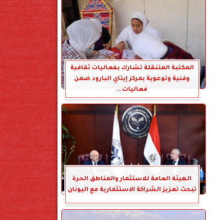
المكتبة المتنقلة تشارك بفعاليات ثقافية
وفنية وتوعوية بمركز إيتاي البارود ضمن
فعاليات...
الهيئة العامة للاستثمار والمناطق الحرة
تبحث تعزيز الشراكة الاستثمارية مع اليونان