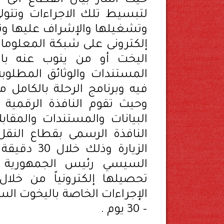
حيث اشار بيان القطاع الى ا
لتبسيط تلك الاجراءات وتتولى
وتشغيلها والإشراف عليها وتط
إلكترونى على شبكة المعلومات
اليخت أو من ينوب عنه بالق
المستندات والوثائق المطلوب
فيه وبرنامج الرحلة بالكامل م
وحيث تقوم النافذة الرقمية ب
البيانات والمستندات والمقاب
النافذة الرسمى بقطاع النقل
الزيارة وذ
السيسي رئيس الجمهورية وإ
تحصيلها إلكترونياً من خلال ا
– 30 يوم .