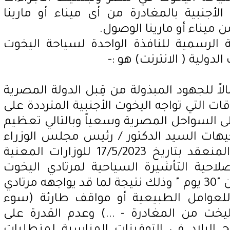
أجنبية بالمغادرة من أى ميناء أو مارينا
 ميناء أو مارينا الوصول.
 الرسمية للنافذة الواحدة لسياحة اليخوت
دولية ( الانترنت) هو :-
الاً للجهود المبذولة من قِبل الدولة المصرية
 التي تواجه اليخوت الأجنبية المترددة على
لى السواحل المصرية وسعياً وبالتالي تعظيم
يهات السيد الدكتور / رئيس مجلس الوزراء
خلال إجتماع مجلس الوزراء المنعقد بتاريخ 17/5/2023 للوزارات المعنية
 صلاحية التأشيرة السياحية لمرتادي اليخوت
الأجنبية لتكون 3 أشهر" بدلاً من "30 يوم " وذلك نتيجة لما قد يواجهه مرتادي
 للعوامل الطبيعية أو مواقف طارئة (سوء
يخت من المغادرة - ...) وعدم القدرة على