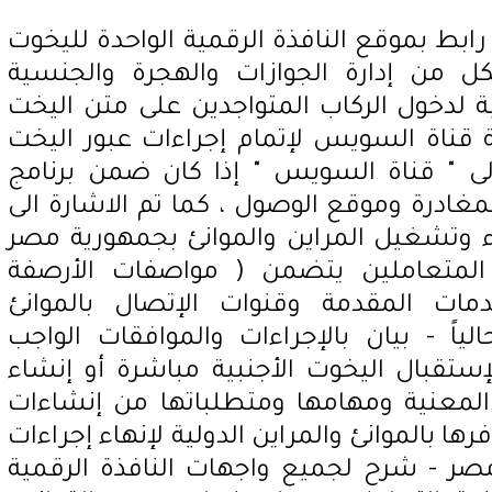
رابط بموقع النافذة الرقمية الواحدة لليخوت
كل من إدارة الجوازات والهجرة والجنسية
 لدخول الركاب المتواجدين على متن اليخت
قناة السويس لإتمام إجراءات عبور اليخت
ولى " قناة السويس " إذا كان ضمن برنامج
مغادرة وموقع الوصول ، كما تم الاشارة الى
اء وتشغيل المراين والموانئ بجمهورية مصر
 المتعاملين يتضمن ( مواصفات الأرصفة
دمات المقدمة وقنوات الإتصال بالموانئ
لياً - بيان بالإجراءات والموافقات الواجب
لإستقبال اليخوت الأجنبية مباشرة أو إنشاء
 المعنية ومهامها ومتطلباتها من إنشاءات
ها بالموانئ والمراين الدولية لإنهاء إجراءات
 مصر - شرح لجميع واجهات النافذة الرقمية