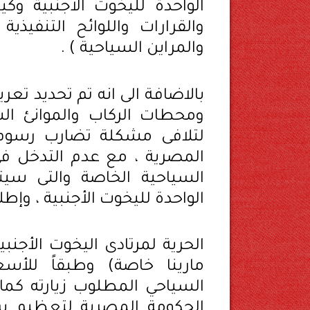
الواحدة لليخوت الأجنبية وكي
والقرارات واللوائح التنفيذي
والمراين السياحية ) .
بالاضافة الى انه تم تحديد تعر
ومحطات الركاب والموانئ السي
لتلافى مشكلة تضارب رسوم ال
المصرية ، مع عدم التدخل فى 
السياحية الخاصة والتى سيتم
الواحدة لليخوت الأجنبية ، وإطل
الحرية لمرتادى اليخوت الأجنبي
مارينا خاصة) وطبقاً للأسع
السياحي المطلوب زيارته كما 
الحكومة المصرية لتعظيم س