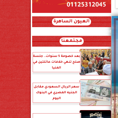
العيون الساهرة
xml_json/rss/~12.xml x0n not found
مجتمعنا
بعد خصومة 5 سنوات.. جلسة
صلح تنهي خلافات عائلتين في
المنيا
‎سعر الريال السعودي مقابل
الجنيه المصري في البنوك
اليوم