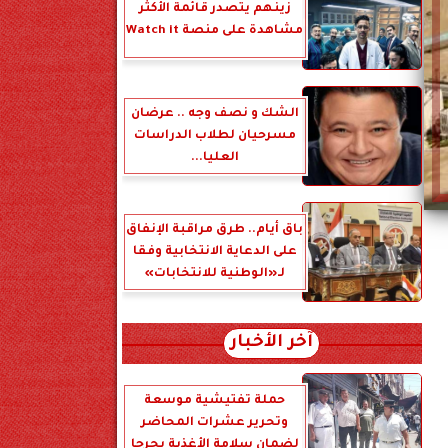
زينهم يتصدر قائمة الأكثر
مشاهدة على منصة Watch it
الشك و نصف وجه .. عرضان
مسرحيان لطلاب الدراسات
العليا...
باق أيام.. طرق مراقبة الإنفاق
على الدعاية الانتخابية وفقا
لـ«الوطنية للانتخابات»
آخر الأخبار
حملة تفتيشية موسعة
وتحرير عشرات المحاضر
لضمان سلامة الأغذية بجرجا