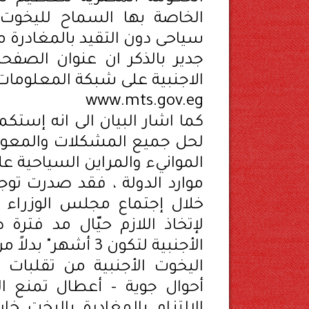
الخاصة بها السماح لليخوت ال
سياحى دون التقيد بالمغادرة من
جدير بالذكر ان عنوان الصفحة
الاجنبية على شبكة المعلومات ال
www.mts.gov.eg
كما اشار البيان الى انه إستكم
لحل جميع المشكلات والمعوقات
الموانيء والمراين السياحية ع
موارد الدولة ، فقد صدرت توج
لإتخاذ اللازم حيّال مد فترة
اليخوت الأجنبية من تقلبات
أحوال جوية – أعطال تمنع ال