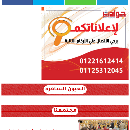
العيون الساهرة
xml_json/rss/~12.xml x0n not found
مجتمعنا