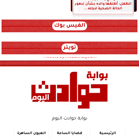
الطفل: أطلقها والده بشأن تدهور
الحالة الصحية لنجله...
الفيس بوك
تويتر
Tweets by hwadithalyoum
بوابة حوادث اليوم
الرئيسية
قضايا الساعة
العيون الساهرة