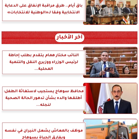
باق أيام.. طرق مراقبة الإنفاق على الدعاية
الانتخابية وفقا لـ«الوطنية للانتخابات»
آخر الأخبار
النائب مختار همام يتقدم بطلب إحاطة
لرئيس الوزراء ووزيري النقل والتنمية
المحلية...
محافظ سوهاج يستجيب لاستغاثة الطفل:
أطلقها والده بشأن تدهور الحالة الصحية
لنجله...
موظف بالمعاش يشعل النيران في نفسه
ويفارق الحياة بسوهاج