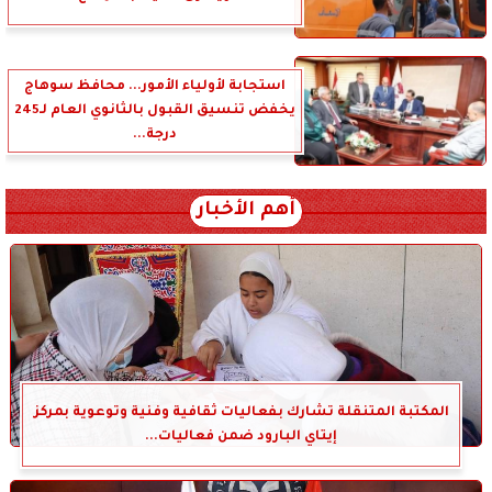
استجابة لأولياء الأمور... محافظ سوهاج
يخفض تنسيق القبول بالثانوي العام لـ245
درجة...
أهم الأخبار
المكتبة المتنقلة تشارك بفعاليات ثقافية وفنية وتوعوية بمركز
إيتاي البارود ضمن فعاليات...