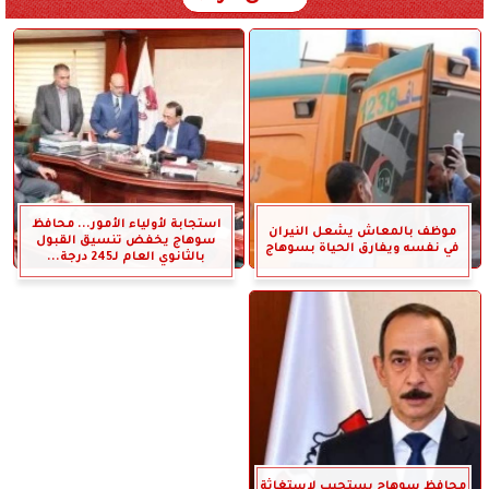
استجابة لأولياء الأمور... محافظ
موظف بالمعاش يشعل النيران
سوهاج يخفض تنسيق القبول
في نفسه ويفارق الحياة بسوهاج
بالثانوي العام لـ245 درجة...
محافظ سوهاج يستجيب لاستغاثة