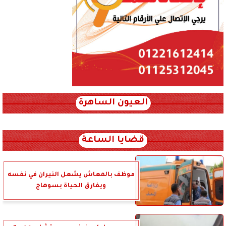
العيون الساهرة
xml_json/rss/~12.xml x0n not found
قضايا الساعة
موظف بالمعاش يشعل النيران في نفسه
ويفارق الحياة بسوهاج