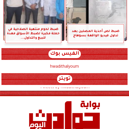
ضبط لحوم منتهية الصلاحية في
ضبط لص أحذية المصلين بعد
حملة مكبرة لضبط الأسواق معدة
تداول فيديو الواقعة بسوهاج
للبيع والتداول...
الفيس بوك
hwadithalyoum
تويتر
Tweets by hwadithalyoum