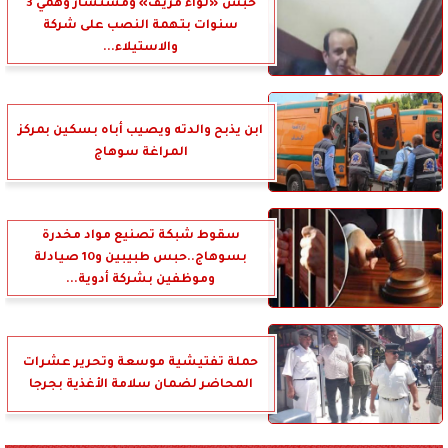
حبس «لواء مزيف» ومستشار وهمي 3
سنوات بتهمة النصب على شركة
والاستيلاء...
ابن يذبح والدته ويصيب أباه بسكين بمركز
المراغة سوهاج
سقوط شبكة تصنيع مواد مخدرة
بسوهاج..حبس طبيبين و10 صيادلة
وموظفين بشركة أدوية...
حملة تفتيشية موسعة وتحرير عشرات
المحاضر لضمان سلامة الأغذية بجرجا