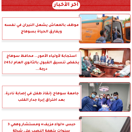
آخر الأخبار
موظف بالمعاش يشعل النيران في نفسه
ويفارق الحياة بسوهاج
استجابة لأولياء الأمور... محافظ سوهاج
يخفض تنسيق القبول بالثانوي العام لـ245
درجة...
جامعة سوهاج :إنقاذ طفل في إصابة نادرة.
بعد اختراق إبرة جدار القلب
حبس «لواء مزيف» ومستشار وهمي 3
سنوات بتهمة النصب على شركة