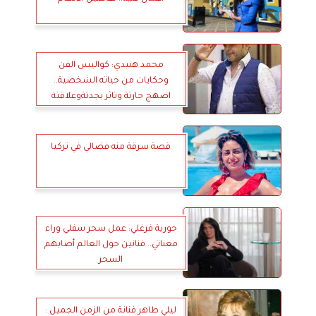
محمد هنيدي: كواليس الفن
وحكايات من حياته الشخصية..
اضهج جارتة وتاثر بجدتةوعلاقتة
بعلاء ولي الدين - تفاصيل
قصة سرقة منه فضالي في تركيا
حورية فرغلي: عمل سحر سفلي وراء
معناتي.. فنانين حول العالم أصابهم
السحر
ليلي طاهر فنانة من الزمن الجميل :