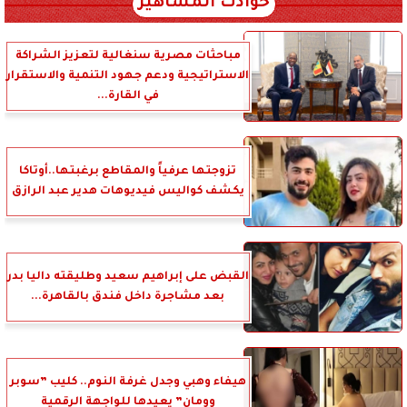
حوادث المشاهير
مباحثات مصرية سنغالية لتعزيز الشراكة
الاستراتيجية ودعم جهود التنمية والاستقرار
في القارة...
تزوجتها عرفياً والمقاطع برغبتها..أوتاكا
يكشف كواليس فيديوهات هدير عبد الرازق
القبض على إبراهيم سعيد وطليقته داليا بدر
بعد مشاجرة داخل فندق بالقاهرة...
هيفاء وهبي وجدل غرفة النوم.. كليب ”سوبر
وومان” يعيدها للواجهة الرقمية