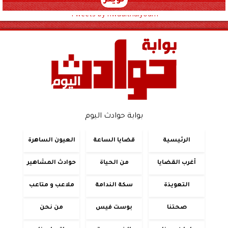
تويتر
Tweets by hwadithalyoum
بوابة حوادث اليوم
الرئيسية
قضايا الساعة
العيون الساهرة
أغرب القضايا
من الحياة
حوادث المشاهير
التعويذة
سكة الندامة
ملاعب و متاعب
صحتنا
بوست فيس
من نحن