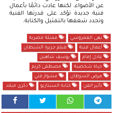
عن الأضواء، لكنها عادت دائمًا بأعمال
فنية جديدة تؤكد على قدرتها الفنية
وتجدد شغفها بالتمثيل والكتابة.
نهى العمروسي
ممثلة مصرية
أعمال فنية
فيلم جزيرة الشيطان
عادل إمام
يوسف شاهين
حياة شخصية
مصطفى كريم
مرض السرطان
مشوار فني
تأثير الفن
كتابة السيناريو
ذكرى ميلاد.