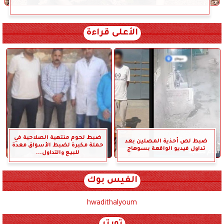
الأعلى قراءة
ضبط لحوم منتهية الصلاحية في
ضبط لص أحذية المصلين بعد
حملة مكبرة لضبط الأسواق معدة
تداول فيديو الواقعة بسوهاج
للبيع والتداول...
الفيس بوك
hwadithalyoum