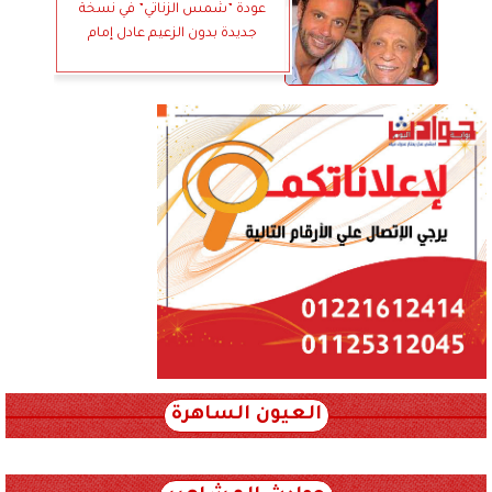
عودة ”شمس الزناتي” في نسخة
جديدة بدون الزعيم عادل إمام
العيون الساهرة
xml_json/rss/~12.xml x0n not found