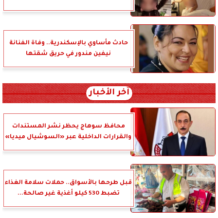
حادث مأساوي بالإسكندرية.. وفاة الفنانة
نيفين مندور في حريق شقتها
آخر الأخبار
محافظ سوهاج يحظر نشر المستندات
والقرارات الداخلية عبر «السوشيال ميديا»
قبل طرحها بالأسواق.. حملات سلامة الغذاء
تضبط 530 كيلو أغذية غير صالحة...