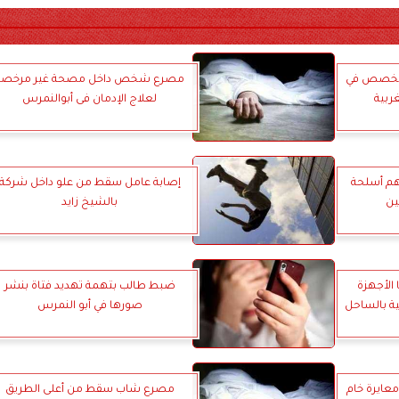
متخصص في
مصرع شخص داخل مصحة غير مرخصة
غربية
لعلاج الإدمان فى أبوالنمرس
حوزتهم أسلحة
إصابة عامل سقط من علو داخل شركة
ين
بالشيخ زايد
الأجهزة
ضبط طالب بتهمة تهديد فتاة بنشر
ة بالساحل
صورها في أبو النمرس
ايرة خام
مصرع شاب سقط من أعلى الطريق