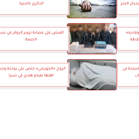
بال البحر
الدائري بالجيزة
قادرة»
القبض علي عصابة تزوير الدولار في شبر
لاطة
الخيمة
اسلحة في
الزوج «الحورتجي» خلص علي زوجتة وخد
اهلها بفيلم هندي في شبرا