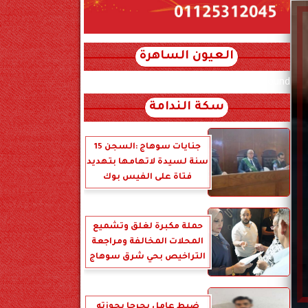
العيون الساهرة
xml_json/rss/~12.xml x0n not found
سكة الندامة
جنايات سوهاج :السجن 15
سنة لسيدة لاتهامها بتهديد
فتاة على الفيس بوك
حملة مكبرة لغلق وتشميع
المحلات المخالفة ومراجعة
التراخيص بحي شرق سوهاج
ضبط عامل بجرجا بحوزته