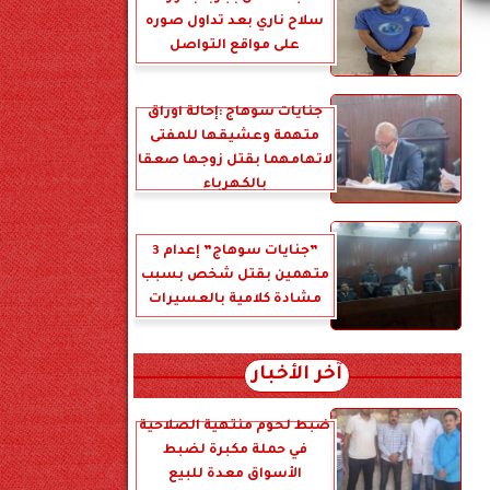
سلاح ناري بعد تداول صوره
على مواقع التواصل
جنايات سوهاج :إحالة أوراق
متهمة وعشيقها للمفتى
لاتهامهما بقتل زوجها صعقا
بالكهرباء
”جنايات سوهاج” إعدام 3
متهمين بقتل شخص بسبب
مشادة كلامية بالعسيرات
آخر الأخبار
ضبط لحوم منتهية الصلاحية
في حملة مكبرة لضبط
الأسواق معدة للبيع