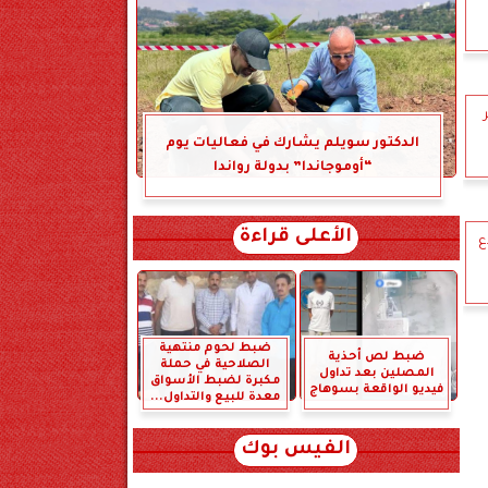
الدكتور سويلم يشارك في فعاليات يوم
“أوموجاندا” بدولة رواندا
الأعلى قراءة
ع
ضبط لحوم منتهية
ضبط لص أحذية
الصلاحية في حملة
المصلين بعد تداول
مكبرة لضبط الأسواق
فيديو الواقعة بسوهاج
معدة للبيع والتداول...
الفيس بوك