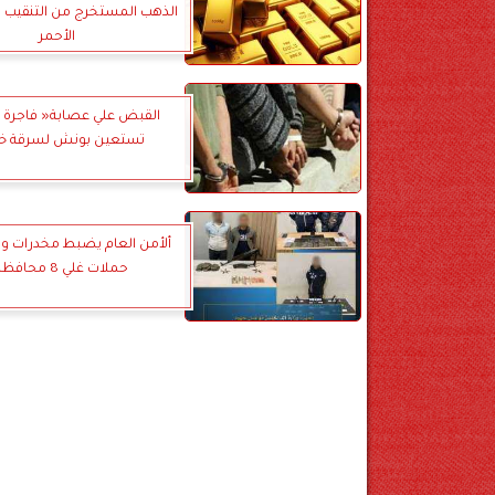
الذهب المستخرج من التنقيب بج
الأحمر
القبض علي عصابة« فاجرة و
تستعين بونش لسرقة خ
ألأمن العام يضبط مخدرات و
حملات غلي 8 محافظات