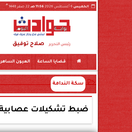
هـ
الخميس
6 أغسطس 2026
11:56 صـ
22 صفر 1448
صلاح توفيق
اول فيديو الواقعة بسوهاج
ضبط لحوم منتهية ا
رئيس التحرير
قضايا الساعة
العيون الساهرة
سكة الندامة
ضبط تشكيلات عصابية في