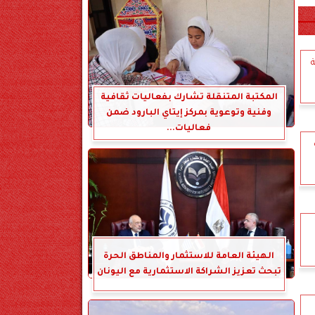
المكتبة المتنقلة تشارك بفعاليات ثقافية
وفنية وتوعوية بمركز إيتاي البارود ضمن
فعاليات...
الهيئة العامة للاستثمار والمناطق الحرة
تبحث تعزيز الشراكة الاستثمارية مع اليونان