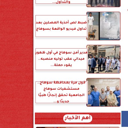
والتداول...
ضبط لص أحذية المصلين بعد
تداول فيديو الواقعة بسوهاج
مدير أمن سوهاج في أول ظهور
ميداني عقب توليه منصبه..
يقود حملة...
لأول مرة بمحافظة سوهاج..
مستشفيات سوهاج
الجامعية تحقق إنجازًا طبيًا
جديدًا و...
أهم الأخبار