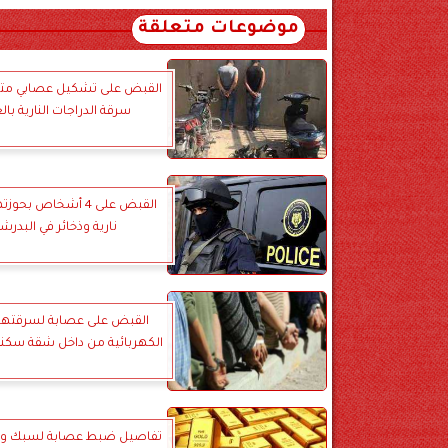
موضوعات متعلقة
القبض على تشكيل عصابي 
سرقة الدراجات النارية بال
القبض على 4 أشخاص ب
نارية وذخائر في البدرش
القبض على عصابة لسرقتها 
الكهربائية من داخل شقة سكني
تفاصيل ضبط عصابة لسبك ومع