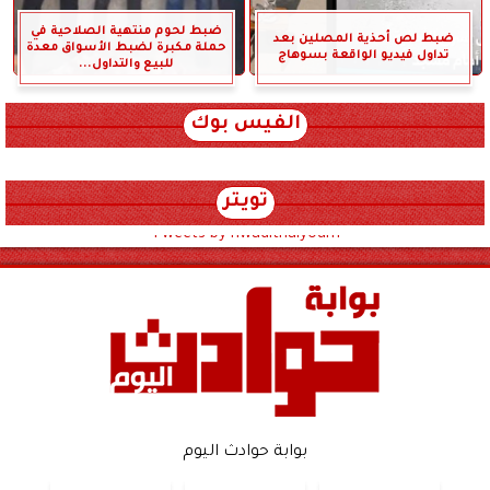
ضبط لحوم منتهية الصلاحية في
ضبط لص أحذية المصلين بعد
حملة مكبرة لضبط الأسواق معدة
تداول فيديو الواقعة بسوهاج
للبيع والتداول...
الفيس بوك
تويتر
Tweets by hwadithalyoum
بوابة حوادث اليوم