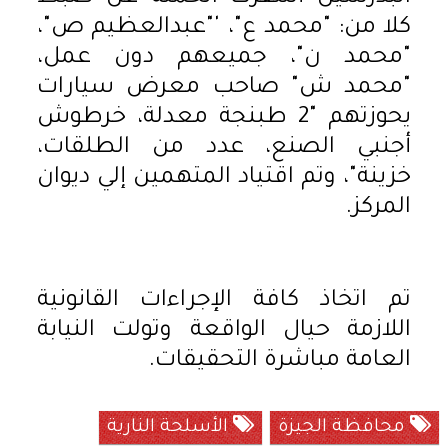
كلا من: "محمد ع"، '"عبدالعظيم ص"،
"محمد ن"، جميعهم دون عمل،
"محمد ش" صاحب معرض سيارات
يحوزتهم "2 طبنجة معدلة، خرطوش
أجنبي الصنع، عدد من الطلقات،
خزينة"، وتم اقتياد المتهمين إلي ديوان
المركز.
تم اتخاذ كافة الإجراءات القانونية
اللازمة حيال الواقعة وتولت النيابة
العامة مباشرة التحقيقات.
محافظة الجيزة
الأسلحة النارية