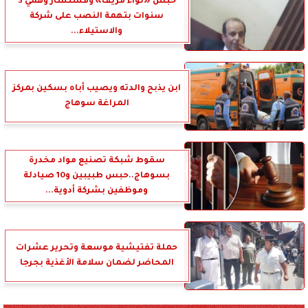
حبس «لواء مزيف» ومستشار وهمي 3
سنوات بتهمة النصب على شركة
والاستيلاء...
ابن يذبح والدته ويصيب أباه بسكين بمركز
المراغة سوهاج
سقوط شبكة تصنيع مواد مخدرة
بسوهاج..حبس طبيبين و10 صيادلة
وموظفين بشركة أدوية...
حملة تفتيشية موسعة وتحرير عشرات
المحاضر لضمان سلامة الأغذية بجرجا