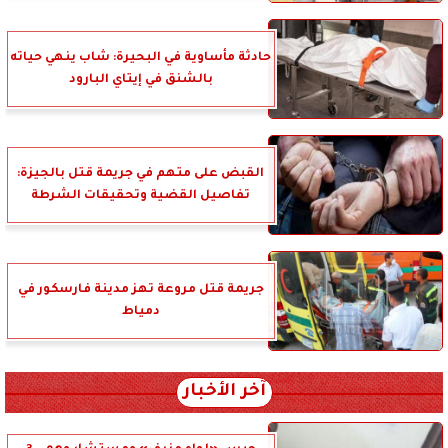
حادثة مأساوية في البحيرة: شاب ينهي حياته
بالشنق في إيتاي البارود
القبض على متهم في جريمة قتل بالجيزة:
تفاصيل القضية وتحقيقات الشرطة
جريمة قتل مروعة تهز مدينة فارسكور في
دمياط
آخر الأخبار