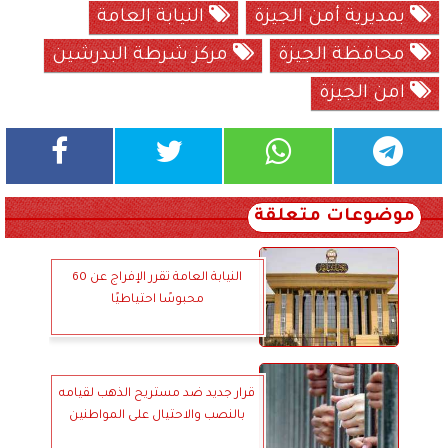
بمديرية أمن الجيزة
النيابة العامة
محافظة الجيزة
مركز شرطة البدرشين
امن الجيزة
موضوعات متعلقة
النيابة العامة تقرر الإفراج عن 60
محبوسًا احتياطيًا
قرار جديد ضد مستريح الذهب لقيامه
بالنصب والاحتيال على المواطنين