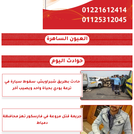
العيون الساهرة
xml_json/rss/~12.xml x0n not found
حوادث اليوم
حادث بطريق شبراويش: سقوط سيارة في
ترعة يودي بحياة واحد ويصيب آخر
جريمة قتل مروعة في فارسكور تهز محافظة
دمياط