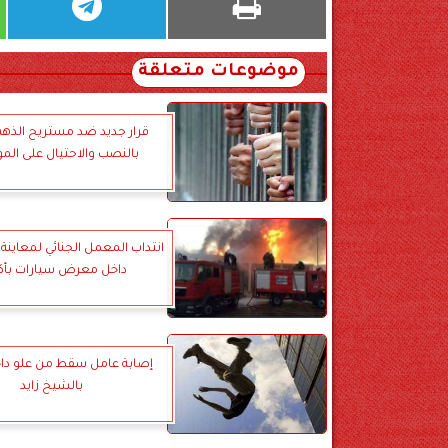
موضوعات متعلقة
قرار جديد ضد مستريح الذهب
بالنصب والاحتيال على الم
انتداب المعمل الجنائي لمعاين
داخل معرض سيارات بأكت
إصابة عامل سقط من علو دا
بالشيخ زايد