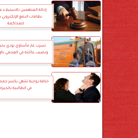
إحالة المتهمين بالاستيلاء عل
بطاقات الدفع الإلكتروني ب
للمحاكمة
تسرب غاز مأساوي يودي بحي
ويصيب عائلته في العجمي بالإ
خناقة زوجية تنتهي بكسر جمج
في الطالبية بالجيزة