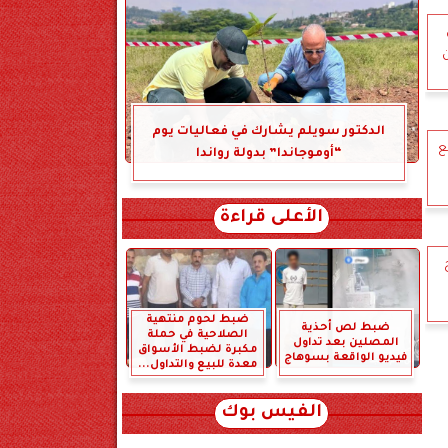
ن
الدكتور سويلم يشارك في فعاليات يوم
ع
“أوموجاندا” بدولة رواندا
الأعلى قراءة
ضبط لحوم منتهية
ضبط لص أحذية
الصلاحية في حملة
المصلين بعد تداول
مكبرة لضبط الأسواق
فيديو الواقعة بسوهاج
معدة للبيع والتداول...
الفيس بوك