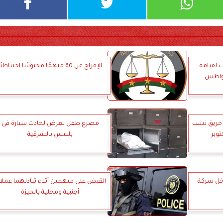
 لقيامه
الإفراج عن 60 متهمًا محبوسًا احتياطيًا
واطنين
ة حريق نشب
مصرع طفل تعرض لحادث سيارة فى
وبر
بلبيس بالشرقية
خل شركة
القبض على متهمين أثناء تبادلهما عملا
أجنبية ومحلية بالجيزة