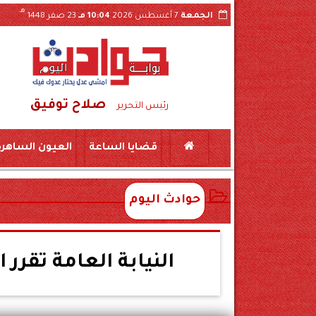
هـ
الجمعة
7 أغسطس 2026
10:04 مـ
23 صفر 1448
صلاح توفيق
بسكين بمركز المراغة سوهاج
حبس «لواء مزيف» ومستشار وهمي 3 سنوات بتهمة النصب 
رئيس التحرير
قضايا الساعة
العيون الساهرة
حوادث اليوم
النيابة العامة تقرر الإفراج عن 60 