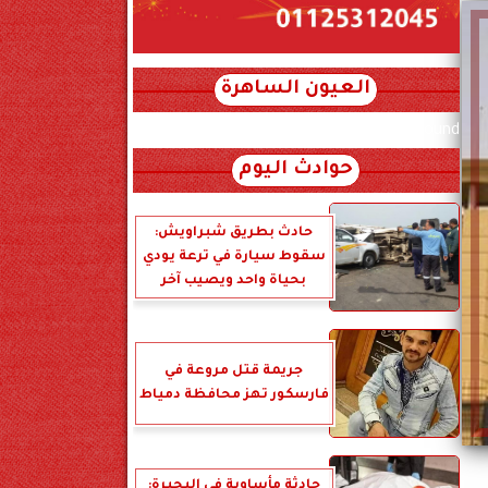
العيون الساهرة
xml_json/rss/~12.xml x0n not found
حوادث اليوم
حادث بطريق شبراويش:
سقوط سيارة في ترعة يودي
بحياة واحد ويصيب آخر
جريمة قتل مروعة في
فارسكور تهز محافظة دمياط
حادثة مأساوية في البحيرة: