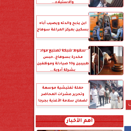
والاستيلاء...
ابن يذبح والدته ويصيب أباه
بسكين بمركز المراغة سوهاج
سقوط شبكة تصنيع مواد
مخدرة بسوهاج..حبس
طبيبين و10 صيادلة وموظفين
بشركة أدوية...
حملة تفتيشية موسعة
وتحرير عشرات المحاضر
لضمان سلامة الأغذية بجرجا
ف
أهم الأخبار