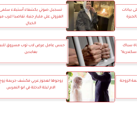
ى بيانات
تسجيل صوتي يكشفاء أستيلاء سلمى
الجيزة
الغزولي علي مليار جنية..تفاصيا اغرب م
الخيال
اة سباك
حبس عامل عرض لاب توب مسروق للبي
سكندرية”
بعابدين
مة الزوجة
زوجوها لعجوز عربي فكشف جريمة زوج
الام ليلة الدخلة في ابو النمرس