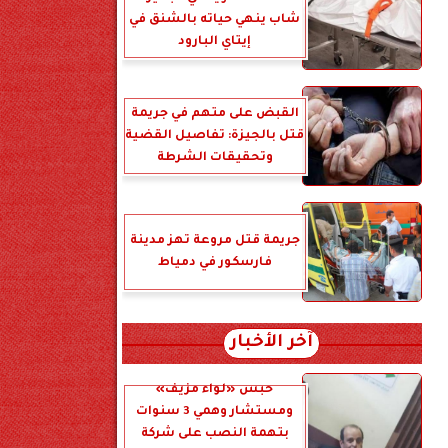
شاب ينهي حياته بالشنق في
إيتاي البارود
القبض على متهم في جريمة
قتل بالجيزة: تفاصيل القضية
وتحقيقات الشرطة
جريمة قتل مروعة تهز مدينة
فارسكور في دمياط
آخر الأخبار
حبس «لواء مزيف»
ومستشار وهمي 3 سنوات
بتهمة النصب على شركة