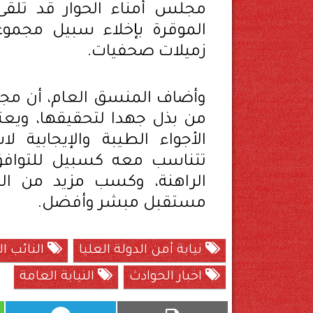
مجلس أمناء الحوار قد تلقى ب
زميلات صحفيات.
وأضاف المنسق العام، أن مجل
من بذل جهدا لتحقيقها، ويعتب
الأجواء الطيبة والإيجابية ل
تتناسب معه كسبيل للتوافق 
الراهنة، وكسب مزيد من الم
مستقبل مبشر وأفضل.
نيابة أمن الدولة العليا
النائب ال
اخبار الحوادث
النيابة العامة