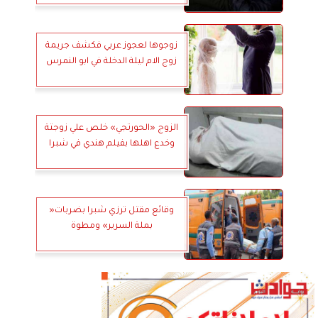
زوجوها لعجوز عربي فكشف جريمة
زوج الام ليلة الدخلة في ابو النمرس
الزوج «الحورتجي» خلص علي زوجتة
وخدع اهلها بفيلم هندي في شبرا
وقائع مقتل ترزي شبرا بضربات«
بملة السرير» ومطوة