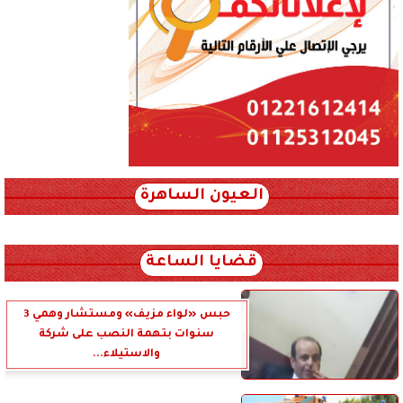
العيون الساهرة
xml_json/rss/~12.xml x0n not found
قضايا الساعة
حبس «لواء مزيف» ومستشار وهمي 3
سنوات بتهمة النصب على شركة
والاستيلاء...