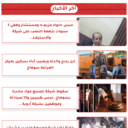
آخر الأخبار
حبس «لواء مزيف» ومستشار وهمي 3
سنوات بتهمة النصب على شركة
والاستيلاء...
ابن يذبح والدته ويصيب أباه بسكين بمركز
المراغة سوهاج
سقوط شبكة تصنيع مواد مخدرة
بسوهاج..حبس طبيبين و10 صيادلة
وموظفين بشركة أدوية...