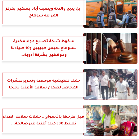
ابن يذبح والدته ويصيب أباه بسكين بمركز
المراغة سوهاج
سقوط شبكة تصنيع مواد مخدرة
بسوهاج..حبس طبيبين و10 صيادلة
وموظفين بشركة أدوية...
حملة تفتيشية موسعة وتحرير عشرات
المحاضر لضمان سلامة الأغذية بجرجا
قبل طرحها بالأسواق.. حملات سلامة الغذاء
تضبط 530 كيلو أغذية غير صالحة...