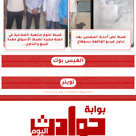
ضبط لحوم منتهية الصلاحية في
ضبط لص أحذية المصلين بعد
حملة مكبرة لضبط الأسواق معدة
تداول فيديو الواقعة بسوهاج
للبيع والتداول...
الفيس بوك
تويتر
Tweets by hwadithalyoum