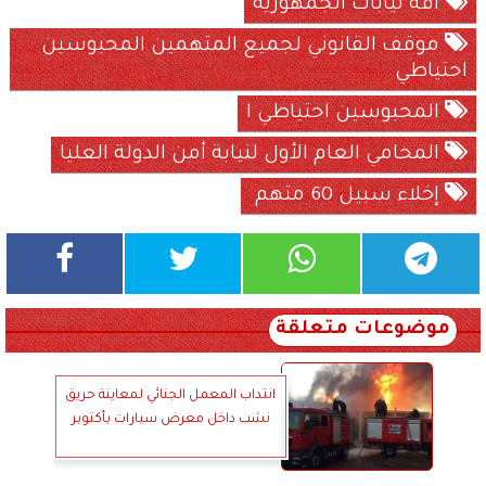
افة نيابات الجمهورية
موقف القانوني لجميع المتهمين المحبوسين
احتياطي
المحبوسين احتياطي ا
المحامي العام الأول لنيابة أمن الدولة العليا
إخلاء سبيل 60 متهم
موضوعات متعلقة
انتداب المعمل الجنائي لمعاينة حريق
نشب داخل معرض سيارات بأكتوبر