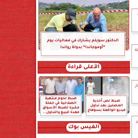
ب
الدكتور سويلم يشارك في فعاليات يوم
“أوموجاندا” بدولة رواندا
ة
الأعلى قراءة
ر
ضبط لحوم منتهية
ضبط لص أحذية
الصلاحية في حملة
المصلين بعد تداول
مكبرة لضبط الأسواق
فيديو الواقعة بسوهاج
معدة للبيع والتداول...
ر
الفيس بوك