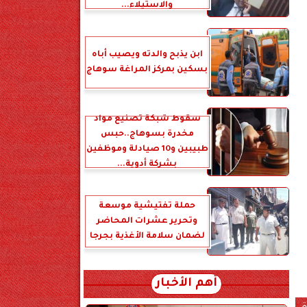
والاستيلاء...
ابن يذبح والدته ويصيب أباه
بسكين بمركز المراغة سوهاج
سقوط شبكة تصنيع مواد
مخدرة بسوهاج..حبس
طبيبين و10 صيادلة وموظفين
بشركة أدوية...
حملة تفتيشية موسعة
وتحرير عشرات المحاضر
لضمان سلامة الأغذية بجرجا
أهم الأخبار