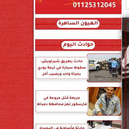
العيون الساهرة
xml_json/rss/~12.xml x0n not found
حوادث اليوم
حادث بطريق شبراويش:
سقوط سيارة في ترعة يودي
بحياة واحد ويصيب آخر
جريمة قتل مروعة في
فارسكور تهز محافظة دمياط
حادثة مأساوية في البحيرة: