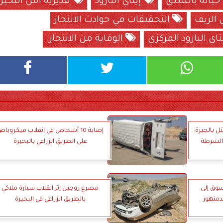
ياته بالشنق
إيتاي البارود
مديرية أمن البحير
الريف
التحقيقات في حوادث الانتحار
 البارود المركزي
الوقاية من الانتحار.
 بالجيزة:
إصابة 10 أشخاص في انقلاب ميكروبا
الشرطة
على الطريق الزراعي بالبحيرة
سوق إلى
مصرع زوجين إثر انقلاب سيارة ملاكي
دمنهور
بالطريق الزراعي في البحيرة