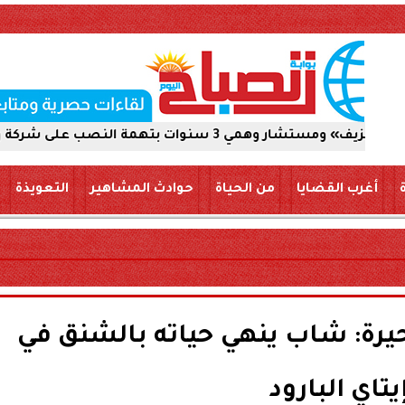
ب على شركة والاستيلاء على 5 ملايين جنيه
أغرب القضايا
من الحياة
حوادث المشاهير
التعويذة
حيرة: شاب ينهي حياته بالشنق في
يتاي البارود