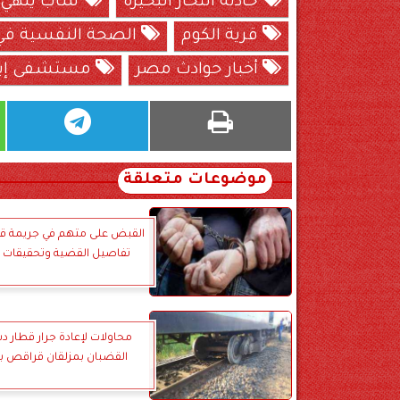
حادثة انتحار البحيرة
شاب ينهي ح
قرية الكوم
الصحة النفسية في 
أخبار حوادث مصر
مستشفى إيتاي
موضوعات متعلقة
القبض على متهم في جريمة قتل
تفاصيل القضية وتحقيقات 
محاولات لإعادة جرار قطار د
القضبان بمزلقان قراقص ب