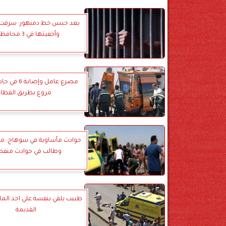
وأخفيتها في 3 محافظات
مصرع عامل وإصا
مروع بطريق القطا
حوادث مأساوية في سوهاج: م
وطالب في حوادث منفص
طبيب يلقي بنفسة علي احد الما
القديمة