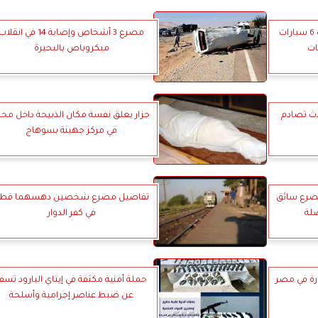
بعد حبس خط دمنهور: سرقت 6 سيارات
مصرع 3 أشخاص وإصابة 14 في انقلا
ميكروباص بالبحيرة
بة 6 في حادث تصادم
جزار يعلق نفسة مكان الذبيحة داخل محل
في مركز جهينة بسوهاج
صرع سائق
تفاصيل مصرع شخصين دهسهما قطا
لة
في كفر الدوار
رة في مصر
حملة أمنية مكثفة في إيتاي البارود تسف
عن ضبط عناصر إجرامية وأسلحة