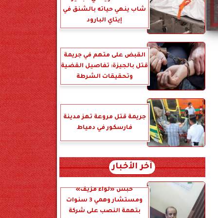
شاب ينهي حياته بالشنق في
إيتاي البارود
القبض على متهم في جريمة
قتل بالجيزة: تفاصيل القضية
وتحقيقات الشرطة
جريمة قتل مروعة تهز مدينة
فارسكور في دمياط
آخر الأخبار
حبس «لواء مزيف»
ومستشار وهمي 3 سنوات
بتهمة النصب على شركة