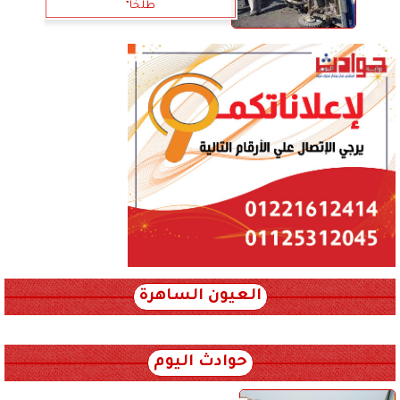
طلخا”
العيون الساهرة
xml_json/rss/~12.xml x0n not found
حوادث اليوم