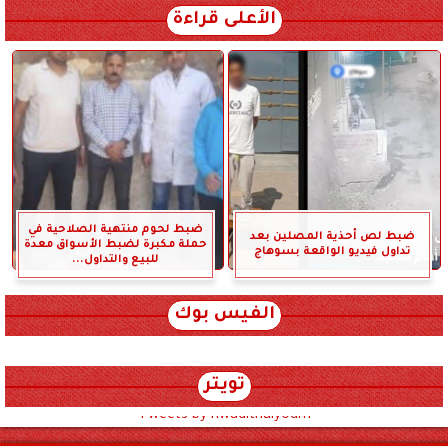
الأعلى قراءة
ضبط لحوم منتهية الصلاحية في
ضبط لص أحذية المصلين بعد
حملة مكبرة لضبط الأسواق معدة
تداول فيديو الواقعة بسوهاج
للبيع والتداول...
الفيس بوك
تويتر
Tweets by hwadithalyoum