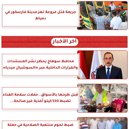
جريمة قتل مروعة تهز مدينة فارسكور في
دمياط
آخر الأخبار
محافظ سوهاج يحظر نشر المستندات
والقرارات الداخلية عبر «السوشيال ميديا»
قبل طرحها بالأسواق.. حملات سلامة الغذاء
تضبط 530 كيلو أغذية غير صالحة...
ضبط لحوم منتهية الصلاحية في حملة