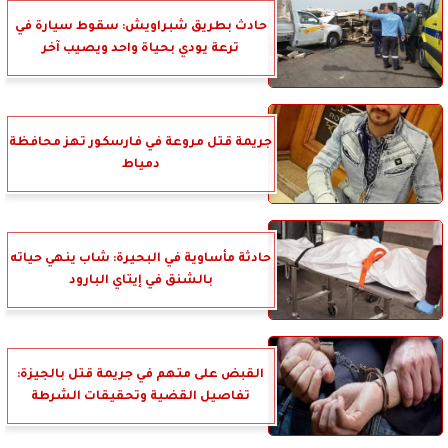
حادث بطريق شبراويش: سقوط سيارة في
ترعة يودي بحياة واحد ويصيب آخر
جريمة قتل مروعة في فارسكور تهز محافظة
دمياط
حادثة مأساوية في البحيرة: شاب ينهي حياته
بالشنق في إيتاي البارود
القبض على متهم في جريمة قتل بالجيزة:
تفاصيل القضية وتحقيقات الشرطة