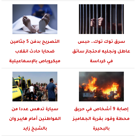
سرق توك توك.. حبس
التصريح بدفن 5 جثامين
عاطل ونجليه لاحتجاز سائق
ضحايا حادث انقلاب
في كرداسة
ميكروباص بالإسماعيلية
إصابة 9 أشخاص في حريق
سيارة تدهس عددا من
محطة وقود بقرية الجماميز
المواطنين أمام هايبر وان
بالبحيرة
بالشيخ زايد