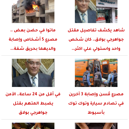
شاهد يكشف تفاصيل مقتل
ماتوا في حضن بعض ..
جواهرجي بولاق.. كان شخص
مصرع 5 أشخاص وإصابة
واحد واستولي علي اكثر...
والديهما بحريق شقة...
مصرع مُسن وإصابة 3 آخرين
في أقل من 24 ساعة.. الأمن
في تصادم سيارة وتوك توك
يضبط المتهم بقتل
بأسيوط
جواهرجي بولاق