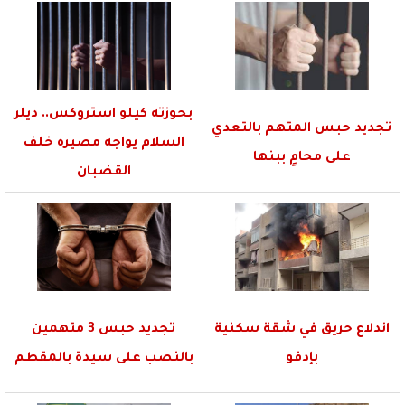
بحوزته كيلو استروكس.. ديلر
تجديد حبس المتهم بالتعدي
السلام يواجه مصيره خلف
على محامٍ ببنها
القضبان
اندلاع حريق في شقة سكنية
تجديد حبس 3 متهمين
بإدفو
بالنصب على سيدة بالمقطم