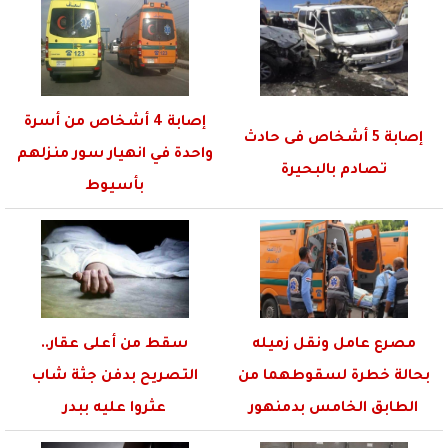
إصابة 4 أشخاص من أسرة
إصابة 5 أشخاص فى حادث
واحدة في انهيار سور منزلهم
تصادم بالبحيرة
بأسيوط
مصرع عامل ونقل زميله
سقط من أعلى عقار..
بحالة خطرة لسقوطهما من
التصريح بدفن جثة شاب
الطابق الخامس بدمنهور
عثروا عليه ببدر