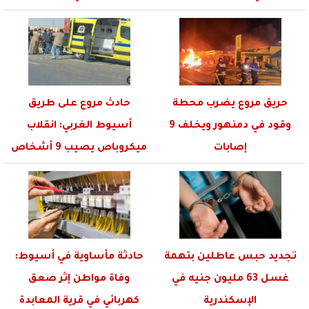
حريق مروع يضرب محطة
حادث مروع على طريق
وقود في دمنهور ويخلف 9
أسيوط الغربي: انقلاب
إصابات
ميكروباص يصيب 9 أشخاص
تجديد حبس عاطلين بتهمة
حادثة مأساوية في أسيوط:
غسل 63 مليون جنيه في
وفاة مواطن إثر صعق
الإسكندرية
كهربائي في قرية المعابدة