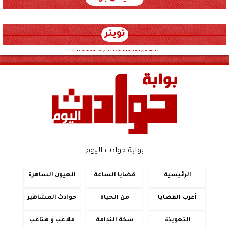
تويتر
Tweets by hwadithalyoum
بوابة حوادث اليوم
الرئيسية
قضايا الساعة
العيون الساهرة
أغرب القضايا
من الحياة
حوادث المشاهير
التعويذة
سكة الندامة
ملاعب و متاعب