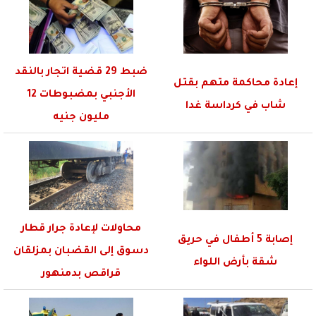
ضبط 29 قضية اتجار بالنقد
إعادة محاكمة متهم بقتل
الأجنبي بمضبوطات 12
شاب في كرداسة غدا
مليون جنيه
محاولات لإعادة جرار قطار
إصابة 5 أطفال في حريق
دسوق إلى القضبان بمزلقان
شقة بأرض اللواء
قراقص بدمنهور