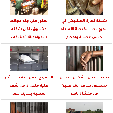
شبكة تجارة الحشيش في
العثور على جثة موظف
المرج تحت القبضة الأمنية:
مشنوق داخل شقته
حبس عصابة وأحكام
بالحوامدية: تحقيقات
بالسجن...
مستمرة وتفاصيل صادمة
تجديد حبس تشكيل عصابي
التصريح بدفن جثة شاب عُثر
تخصص سرقة المواطنين
عليه ملقى داخل شقة
في منشأة ناصر
سكنية بمدينة نصر