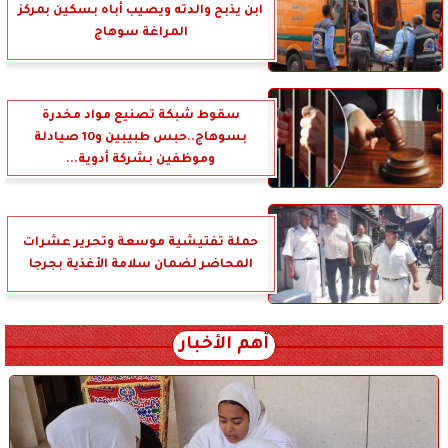
ابن يذبح والدته ويصيب أباه بسكين بمركز
المراغة سوهاج
سقوط شبكة تصنيع مواد مخدرة
بسوهاج..حبس طبيبين و10 صيادلة
وموظفين بشركة أدوية...
حملة تفتيشية موسعة وتحرير عشرات
المحاضر لضمان سلامة الأغذية بجرجا
أهم الأخبار