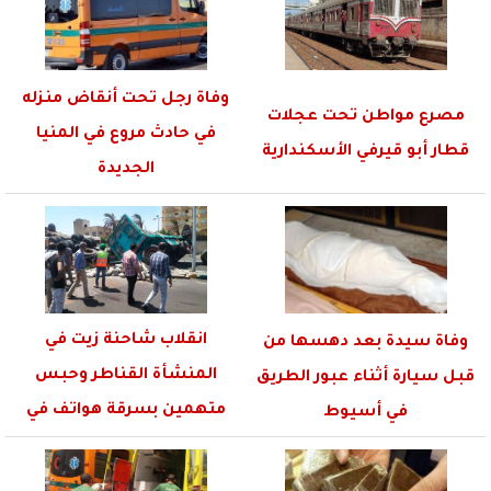
وفاة رجل تحت أنقاض منزله
مصرع مواطن تحت عجلات
في حادث مروع في المنيا
قطار أبو قيرفي الأسكندارية
الجديدة
انقلاب شاحنة زيت في
وفاة سيدة بعد دهسها من
المنشأة القناطر وحبس
قبل سيارة أثناء عبور الطريق
متهمين بسرقة هواتف في
في أسيوط
القاهرة