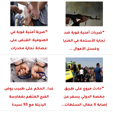
”ضربة أمنية قوية في
”ضربات أمنية قوية ضد
المنوفية: القبض على
تجارة الأسلحة في المنيا
عصابة تجارة مخدرات
وغسل الأموال ...
مسلحة”
”حادث مروع على طريق
غدا.. الحكم على طبيب روض
جمصة الدولي يسفر عن
الفرج المتهم بممارسة
إصابة 6 عمال: السلطات...
الرذيلة مع 99 سيدة