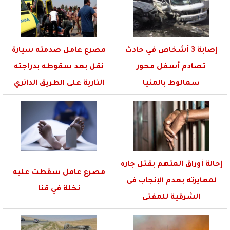
إصابة 3 أشخاص في حادث
مصرع عامل صدمته سيارة
تصادم أسفل محور
نقل بعد سقوطه بدراجته
سمالوط بالمنيا
النارية على الطريق الدائري
إحالة أوراق المتهم بقتل جاره
مصرع عامل سقطت عليه
لمعايرته بعدم الإنجاب فى
نخلة في قنا
الشرقية للمفتى