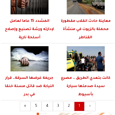
معاينة حادث انقلاب مقطورة
المشدد 15 عاما لعامل
محملة بالزيوت في منشأة
لإدارته ورشة تصنيع وإصلاح
القناطر
أسلحة نارية
كانت بتعدي الطريق .. مصرع
جريمة غرضها السرقة.. قرار
سيدة صدمتها سيارة
النيابة ضد قاتل مسنة خنقا
بأسيوط
في بدر
»
5
4
3
2
1
«