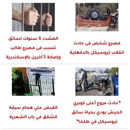
المشدد 6 سنوات لسائق
مصرع شخص فى حادث
تسبب فى مصرع طالب
انقلاب تروسيكل بالدقهلية
وإصابة 5 آخرين بالإسكندرية
”حادث مروع أعلى كوبري
القبض علي هجام سرقة
الجيش يودي بحياة سائق
الشقق في باب الشعرية
تروسيكل في طلخا”