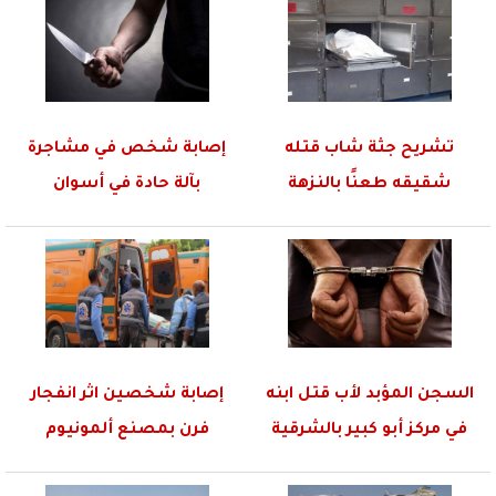
تشريح جثة شاب قتله
إصابة شخص في مشاجرة
شقيقه طعنًا بالنزهة
بآلة حادة في أسوان
السجن المؤبد لأب قتل ابنه
إصابة شخصين اثر انفجار
في مركز أبو كبير بالشرقية
فرن بمصنع ألمونيوم