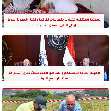
المكتبة المتنقلة تشارك بفعاليات ثقافية وفنية وتوعوية بمركز
إيتاي البارود ضمن فعاليات...
الهيئة العامة للاستثمار والمناطق الحرة تبحث تعزيز الشراكة
الاستثمارية مع اليونان