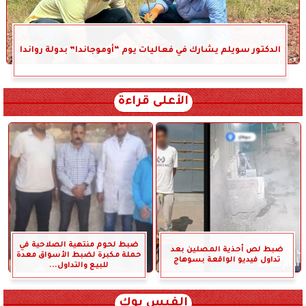
الدكتور سويلم يشارك في فعاليات يوم “أوموجاندا” بدولة رواندا
الأعلى قراءة
ضبط لحوم منتهية الصلاحية في
ضبط لص أحذية المصلين بعد
حملة مكبرة لضبط الأسواق معدة
تداول فيديو الواقعة بسوهاج
للبيع والتداول...
الفيس بوك