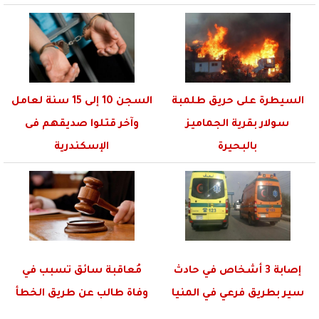
السيطرة على حريق طلمبة
السجن 10 إلى 15 سنة لعامل
سولار بقرية الجماميز
وآخر قتلوا صديقهم فى
بالبحيرة
الإسكندرية
إصابة 3 أشخاص في حادث
مُعاقبة سائق تسبب في
سير بطريق فرعي في المنيا
وفاة طالب عن طريق الخطأ