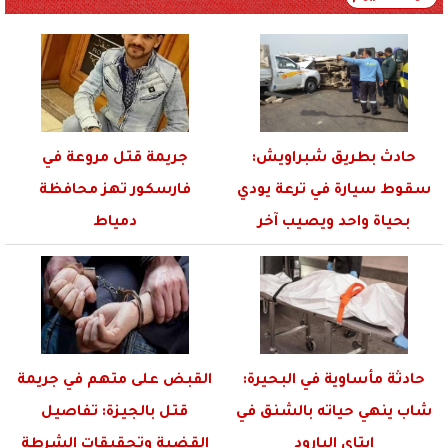
حادث بطريق شبراويش:
جريمة قتل مروعة في
سقوط سيارة في ترعة يودي
فارسكور تهز محافظة
بحياة واحد ويصيب آخر
دمياط
حادثة مأساوية في البحيرة:
القبض على متهم في جريمة
شاب ينهي حياته بالشنق في
قتل بالجيزة: تفاصيل
إيتاي البارود
القضية وتحقيقات الشرطة