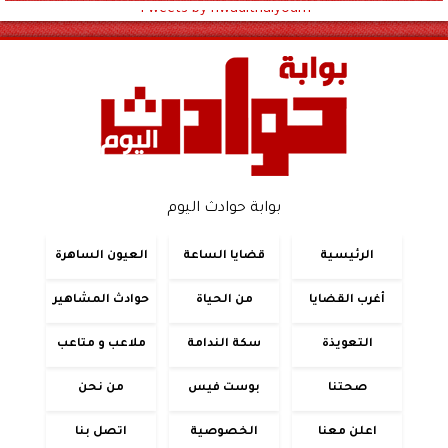
Tweets by hwadithalyoum
بوابة حوادث اليوم
الرئيسية
قضايا الساعة
العيون الساهرة
أغرب القضايا
من الحياة
حوادث المشاهير
التعويذة
سكة الندامة
ملاعب و متاعب
صحتنا
بوست فيس
من نحن
اعلن معنا
الخصوصية
اتصل بنا