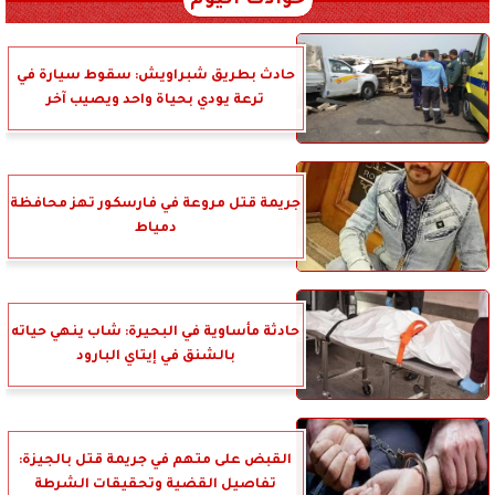
حوادث اليوم
حادث بطريق شبراويش: سقوط سيارة في
ترعة يودي بحياة واحد ويصيب آخر
جريمة قتل مروعة في فارسكور تهز محافظة
دمياط
حادثة مأساوية في البحيرة: شاب ينهي حياته
بالشنق في إيتاي البارود
القبض على متهم في جريمة قتل بالجيزة:
تفاصيل القضية وتحقيقات الشرطة