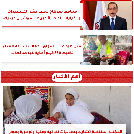
محافظ سوهاج يحظر نشر المستندات
والقرارات الداخلية عبر «السوشيال ميديا»
قبل طرحها بالأسواق.. حملات سلامة الغذاء
تضبط 530 كيلو أغذية غير صالحة...
أهم الأخبار
المكتبة المتنقلة تشارك بفعاليات ثقافية وفنية وتوعوية بمركز