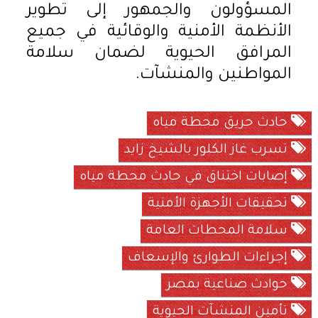
المسؤولون والجمهور إلى تطوير
الأنظمة الأمنية والوقائية في جميع
المرافق الحيوية لضمان سلامة
المواطنين والمنشآت.
حادث حريق محطة مياه
تسرب غاز الكلور بالشيخ زايد
إصابات اختناق في حادث محطة مياه
تحقيقات الأجهزة الأمنية
سلامة المحطات العامة
إجراءات الطوارئ والإسعاف
حوادث صناعية بمصر
تأمين المنشآت الحيوية