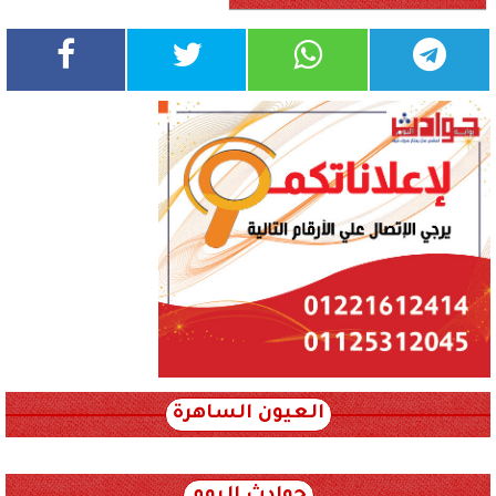
العيون الساهرة
xml_json/rss/~12.xml x0n not found