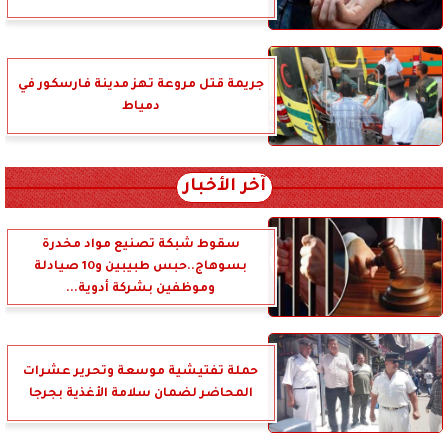
جريمة قتل مروعة تهز مدينة فارسكور في
دمياط
آخر الأخبار
سقوط شبكة تصنيع مواد مخدرة
بسوهاج..حبس طبيبين و10 صيادلة
وموظفين بشركة أدوية...
حملة تفتيشية موسعة وتحرير عشرات
المحاضر لضمان سلامة الأغذية بجرجا