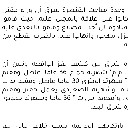
ا وحدة مباحث القنطرة شرق أن وراء مقتل
4 أشخاص كانوا على علاقة بالمجنى عليه، حيث قاموا
اقتادوه إلى أحد المصانع وقاموا بالتعدى عليه
منزل مهجور وانهالوا عليه بالضرب بقطع من
ة.
ة شرق من كشف لغز الواقعة وتبين أن
وراءها 4 متهمين وهم "أحمد. م.م" شهرته حمام 36 عاما، عاطل ومقيم
بالقنطرة شرق، "محمود. ع. ع" شهرته المترى 30 عاما عاطل ومقيم بذات
نوان، و"هشام. م.ع" 35 عاما وشهرته الصعيدى يعمل خفير ومقيم
بالمدينة الجديدة القنطرة شرق، و"محمد. س.ت " 36 عاما وشهرته حمودى
 شرق البلد.
 بارتكابهم الجريمة بسب خلاف مالى مع