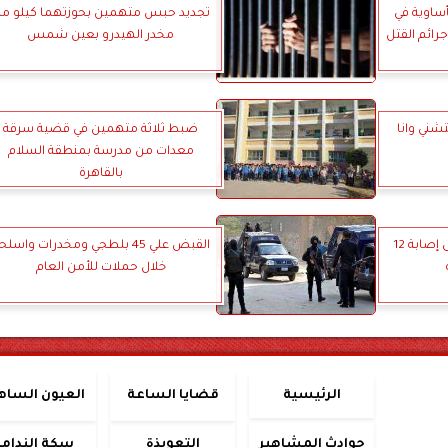
أساوية في
تجديد حبس متهمين بحوزتهما كيلو م
جرائم القتل
مخدر الهيدرو بعين شمس
شني وانا
ضبط ثلاثة متهمين في قضية سرقة
معدات من مدرسة بمنطقة السلام
بالقاهرة
إنقلاب سيارة ربع نقل يؤدي إلى إصابة 12
القبض علي 45 بلطجي ومخدرات واسلح
خلال حملات للأمن العام
الرئيسية
قضايا الساعة
العيون الساه
حوادث المشاهير
التعويذة
سكة الندامة