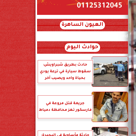
العيون الساهرة
xml_json/rss/~12.xml x0n not found
حوادث اليوم
حادث بطريق شبراويش:
سقوط سيارة في ترعة يودي
بحياة واحد ويصيب آخر
جريمة قتل مروعة في
فارسكور تهز محافظة دمياط
حادثة مأساوية في البحيرة: