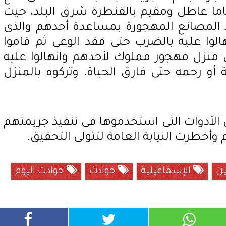
نى عليه " وليد.ه.ح "45 عاما عاطل ومقيم بالقنطرة شرق البلد، حيث
 المصانع المهجورة بمساعدة أحدهم والذى
وا عليه بالضرب حتى فقد الوعى ثم قاموا
ى منزل مهجور مملوك لأحدهم وانهالوا عليه
و رحمه حتى فارق الحياة، وتركوه بالمنزل
الأدوات التى استخدموها فى تنفيذ جريمتهم
 وأخطرت النيابة العامة لتتولى التحقيق.
ين
الإسماعيلية
حوادث
حوادث اليوم