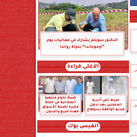
الدكتور سويلم يشارك في فعاليات يوم
“أوموجاندا” بدولة رواندا
الأعلى قراءة
ش
ضبط لحوم منتهية
ضبط لص أحذية
الصلاحية في حملة
المصلين بعد تداول
قل
مكبرة لضبط الأسواق
فيديو الواقعة بسوهاج
معدة للبيع والتداول...
الفيس بوك