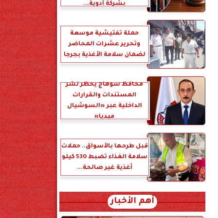
بشركة أدوية...
حملة تفتيشية موسعة
وتحرير عشرات المحاضر
لضمان سلامة الأغذية بجرجا
محافظ سوهاج يحظر نشر
المستندات والقرارات
الداخلية عبر «السوشيال
ميديا»
قبل طرحها بالأسواق.. حملات
سلامة الغذاء تضبط 530 كيلو
أغذية غير صالحة...
أهم الأخبار