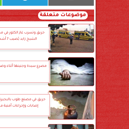
موضوعات متعلقة
حريق وتسرب غاز الكلور في م
الشيخ زايد يُصيب 7 أشخاص
مصرع سيدة وجنينها أثناء وضع
حريق في مصنع طوب بالبحيرة
إصابات وإجراءات أمنية م