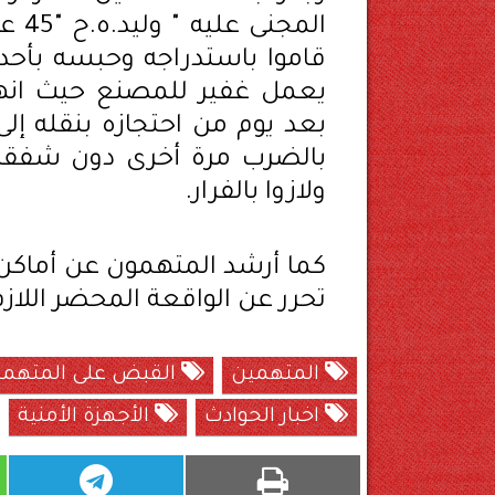
المج
قاموا باستدراجه وحبسه بأحد
يعمل غفير للمصنع حيث انهال
بعد يوم من احتجازه بنقله إل
بالضرب مرة أخرى دون شفقة أ
ولازوا بالفرار.
كما أرشد المتهمون عن أماكن 
تحرر عن الواقعة المحضر اللازم
المتهمين
القبض على المتهم
اخبار الحوادث
الأجهزة الأمنية