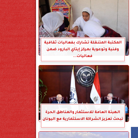
المكتبة المتنقلة تشارك بفعاليات ثقافية
وفنية وتوعوية بمركز إيتاي البارود ضمن
فعاليات...
الهيئة العامة للاستثمار والمناطق الحرة
تبحث تعزيز الشراكة الاستثمارية مع اليونان