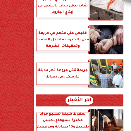
شاب ينهي حياته بالشنق في
إيتاي البارود
القبض على متهم في جريمة
قتل بالجيزة: تفاصيل القضية
وتحقيقات الشرطة
جريمة قتل مروعة تهز مدينة
فارسكور في دمياط
آخر الأخبار
سقوط شبكة تصنيع مواد
مخدرة بسوهاج..حبس
طبيبين و10 صيادلة وموظفين