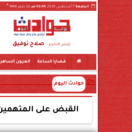
هـ
الجمعة
7 أغسطس 2026
02:45 صـ
22 صفر 1448
صلاح توفيق
ة بجرجا
سقوط شبكة تصنيع مواد مخدرة بسوهاج..حبس طبيبين و10 صيادلة وموظفين بشركة
رئيس التحرير
قضايا الساعة
العيون الساهرة
حوادث اليوم
القبض على المتهمين