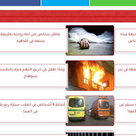
حطة مياه
عاطل يتخلص من ابنة زوجته بطريقة
بشعة في القاهرة
ها في بدر
وفاة طفل في حريق التهم منزلا بالبلابي
بسوهاج
 يسفر عن
أصابة 6 أشخاص في انقلاب سيارة ربع ن
كثفة”
في المنيا