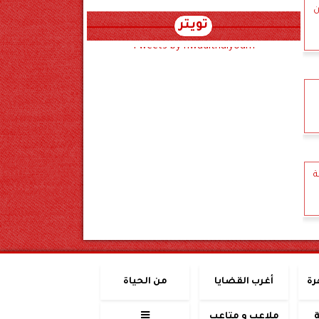
ن
تويتر
Tweets by hwadithalyoum
ة
رة
أغرب القضايا
من الحياة
ملاعب و متاعب
