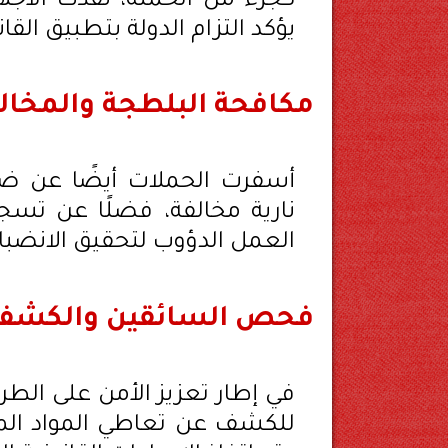
يؤكد التزام الدولة بتطبيق القان
مكافحة البلطجة والمخال
العمل الدؤوب لتحقيق الانضب
فحص السائقين والكشف 