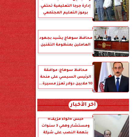
إدارة جرجا التعليمية تحتفي
برموز التعليم المجتمعي
محافظ سوهاج يشيد بجهود
العاملين بمنظومة التقنين
محافظ سوهاج: موافقة
الرئيس السيسي على منحة
10 ملايين دولار تعزز مسيرة...
آخر الأخبار
حبس «لواء مزيف»
ومستشار وهمي 3 سنوات
بتهمة النصب على شركة