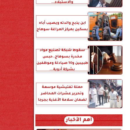
والاستيلاء...
ابن يذبح والدته ويصيب أباه
بسكين بمركز المراغة سوهاج
سقوط شبكة تصنيع مواد
مخدرة بسوهاج..حبس
طبيبين و10 صيادلة وموظفين
بشركة أدوية...
حملة تفتيشية موسعة
وتحرير عشرات المحاضر
لضمان سلامة الأغذية بجرجا
أهم الأخبار