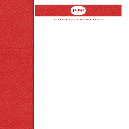
تويتر
Tweets by hwadithalyoum