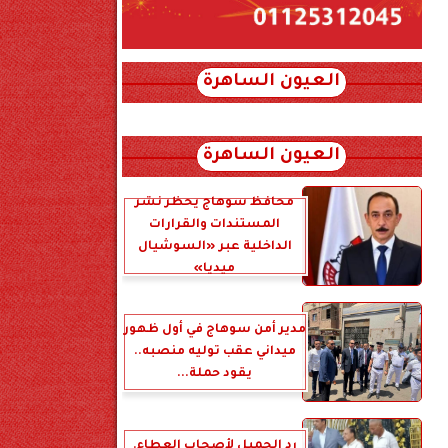
العيون الساهرة
xml_json/rss/~12.xml x0n not found
العيون الساهرة
محافظ سوهاج يحظر نشر
المستندات والقرارات
الداخلية عبر «السوشيال
ميديا»
مدير أمن سوهاج في أول ظهور
ميداني عقب توليه منصبه..
يقود حملة...
رد الجميل لأصحاب العطاء.