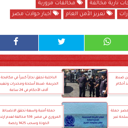
ت نارية مخالفة
مخالفات مرورية
ات
تعزيز الأمن العام
أخبار حوادث مصر
عن ضبط
الداخلية تجقق نجازاً كبيراً في مكافحة
ذ أحكام
الجريمة: ضبط أسلحة ومخدرات وتنفيذ
آلاف الأحكام في 24 ساعة
مصر: حملة
حملة أمنية واسعة تحقق الانضباط
سلحة غير
المروري في مصر: 536 مخالفة لعدم ارت
الخوذة وسحب 1425 رخصة