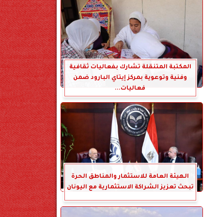
المكتبة المتنقلة تشارك بفعاليات ثقافية
وفنية وتوعوية بمركز إيتاي البارود ضمن
فعاليات...
الهيئة العامة للاستثمار والمناطق الحرة
تبحث تعزيز الشراكة الاستثمارية مع اليونان