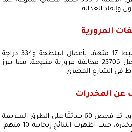
كجزء من الحملة، نفذت الأجهزة الأمنية 59519 حكمًا قضائيًا متنوعًا، مما
ون وإنفاذ العدالة.
فات المرورية
أسفرت الحملات أيضًا عن ضبط 17 متهمًا بأعمال البلطجة و334 دراجة
نارية مخالفة، فضلًا عن تسجيل 25706 مخالفة مرورية متنوعة، مما يبرز
اط في الشارع المصري.
عن المخدرات
في إطار تعزيز الأمن على الطرق، تم فحص 60 سائقًا على الطرق السريعة
للكشف عن تعاطي المواد المخدرة، حيث أظهرت النتائج إيجابية 10 منهم،