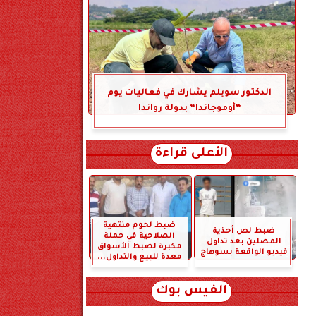
الدكتور سويلم يشارك في فعاليات يوم
“أوموجاندا” بدولة رواندا
الأعلى قراءة
ضبط لحوم منتهية
ضبط لص أحذية
الصلاحية في حملة
المصلين بعد تداول
مكبرة لضبط الأسواق
فيديو الواقعة بسوهاج
معدة للبيع والتداول...
الفيس بوك