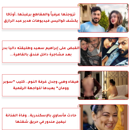
تزوجتها عرفياً والمقاطع برغبتها..أوتاكا
يكشف كواليس فيديوهات هدير عبد الرازق
القبض على إبراهيم سعيد وطليقته داليا بدر
بعد مشاجرة داخل فندق بالقاهرة...
هيفاء وهبي وجدل غرفة النوم.. كليب ”سوبر
وومان” يعيدها للواجهة الرقمية
حادث مأساوي بالإسكندرية.. وفاة الفنانة
نيفين مندور في حريق شقتها