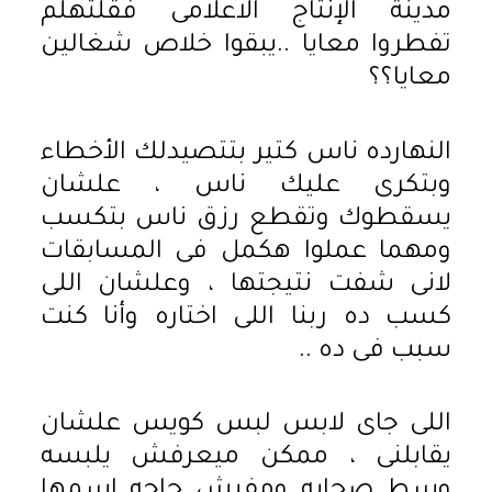
مدينة الإنتاج الاعلامى فقلتهلم
تفطروا معايا ..يبقوا خلاص شغالين
معايا؟؟
النهارده ناس كتير بتتصيدلك الأخطاء
وبتكرى عليك ناس ، علشان
يسقطوك وتقطع رزق ناس بتكسب
ومهما عملوا هكمل فى المسابقات
لانى شفت نتيجتها ، وعلشان اللى
كسب ده ربنا اللى اختاره وأنا كنت
سبب فى ده ..
اللى جاى لابس لبس كويس علشان
يقابلنى ، ممكن ميعرفش يلبسه
وسط صحابه ومفيش حاجه اسمها