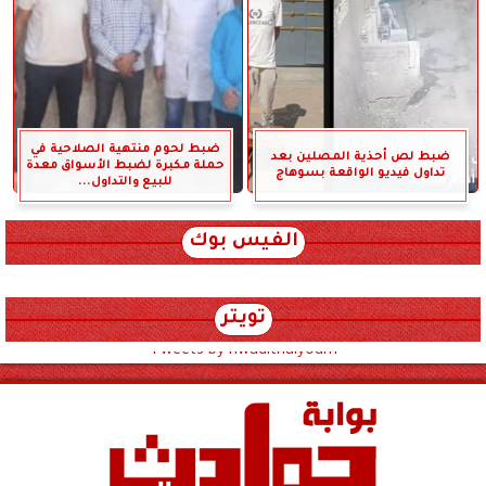
ضبط لحوم منتهية الصلاحية في
ضبط لص أحذية المصلين بعد
حملة مكبرة لضبط الأسواق معدة
تداول فيديو الواقعة بسوهاج
للبيع والتداول...
الفيس بوك
تويتر
Tweets by hwadithalyoum