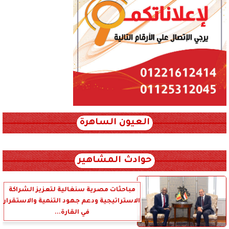
العيون الساهرة
xml_json/rss/~12.xml x0n not found
حوادث المشاهير
مباحثات مصرية سنغالية لتعزيز الشراكة
الاستراتيجية ودعم جهود التنمية والاستقرار
في القارة...