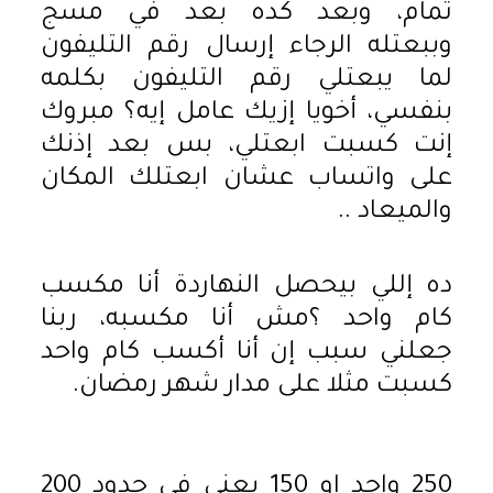
تمام، وبعد كده بعد في مسج
وببعتله الرجاء إرسال رقم التليفون
لما يبعتلي رقم التليفون بكلمه
بنفسي، أخويا إزيك عامل إيه؟ مبروك
إنت كسبت ابعتلي، بس بعد إذنك
على واتساب عشان ابعتلك المكان
والميعاد ..
ده إللي بيحصل النهاردة أنا مكسب
كام واحد ؟مش أنا مكسبه، ربنا
جعلني سبب إن أنا أكسب كام واحد
كسبت مثلا على مدار شهر رمضان.
250 واحد او 150 يعني في حدود 200