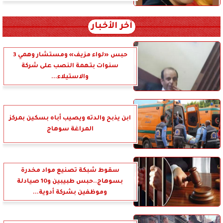
آخر الأخبار
حبس «لواء مزيف» ومستشار وهمي 3
سنوات بتهمة النصب على شركة
والاستيلاء...
ابن يذبح والدته ويصيب أباه بسكين بمركز
المراغة سوهاج
سقوط شبكة تصنيع مواد مخدرة
بسوهاج..حبس طبيبين و10 صيادلة
وموظفين بشركة أدوية...