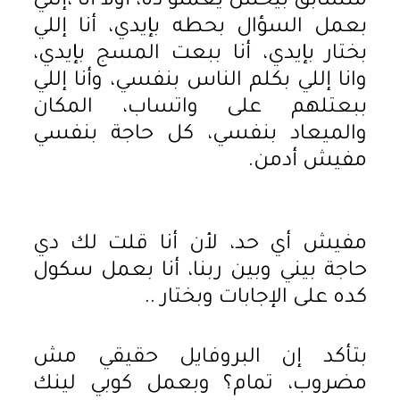
متسابق بيخش يعملو ده، أولا أنا ،إللي
بعمل السؤال بحطه بإيدي، أنا إللي
بختار بإيدي، أنا ببعت المسج بإيدي،
وانا إللي بكلم الناس بنفسي، وأنا إللي
ببعتلهم على واتساب، المكان
والميعاد بنفسي، كل حاجة بنفسي
مفيش أدمن.
مفيش أي حد، لأن أنا قلت لك دي
حاجة بيني وبين ربنا، أنا بعمل سكول
كده على الإجابات وبختار ..
بتأكد إن البروفايل حقيقي مش
مضروب، تمام؟ وبعمل كوبي لينك