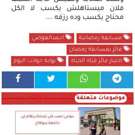
فلان ميستاهلش يكسب لا الكل
محتاج يكسب وده رزقه ....
مسابقة رمضانية
احمدالعوضي
فائز بمسابقة رمضان
اختيار فائز قتاة الحياة
بوابة حوادث اليوم
موضوعات متعلقة
بيومي نصب علي زميلتة ريهام في
جامعة سوهاج