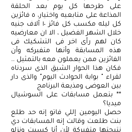
على طرحها كل يوم بعد الحلقة
المذاعة على متابعيه واختيار، ٥ فائزين
كل ليله مكسب كل فائز ١٠ آلاف جنيه
خلال الشهر الفضيل ، الا ان معارضيه
كان لهم رأى اخر فى التشكيك فى
هذه المسابقة وأنها متفبركه وأن
الفائزين ممن يعملون معه بالتمثيل ..
فكان هذا الحوار الشيق الذى سردناه
لقراء " بوابة الحوادث اليوم" والذى دار
بين العوضى ومذيعة البرنامج
** بتعمل مسابقات على السوشيال
ميديا؟
حصل اليومين إللي فاتو إنه حد طلع
بنت طلعت وقالت إنه المسابقات دي
نتيجتها متفبركة لأن أنا كسبت ونزلو