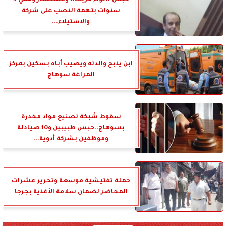
سنوات بتهمة النصب على شركة
والاستيلاء...
ابن يذبح والدته ويصيب أباه بسكين بمركز
المراغة سوهاج
سقوط شبكة تصنيع مواد مخدرة
بسوهاج..حبس طبيبين و10 صيادلة
وموظفين بشركة أدوية...
حملة تفتيشية موسعة وتحرير عشرات
المحاضر لضمان سلامة الأغذية بجرجا