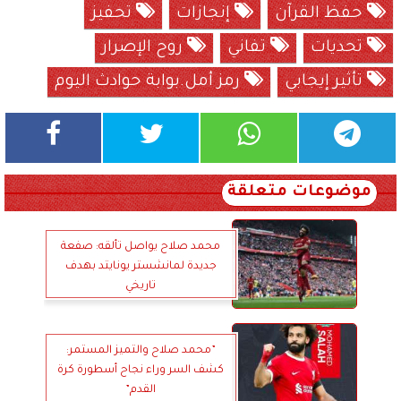
حفظ القرآن
إنجازات
تحفيز
تحديات
تفاني
روح الإصرار
تأثير إيجابي
رمز أمل.بوابة حوادث اليوم
موضوعات متعلقة
محمد صلاح يواصل تألقه: صفعة
جديدة لمانشستر يونايتد بهدف
تاريخي
”محمد صلاح والتميز المستمر:
كشف السر وراء نجاح أسطورة كرة
القدم”