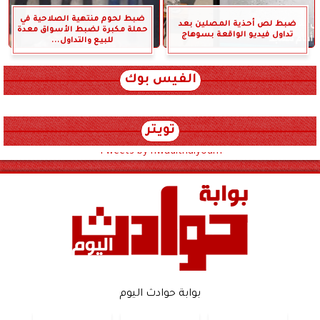
ضبط لحوم منتهية الصلاحية في
ضبط لص أحذية المصلين بعد
حملة مكبرة لضبط الأسواق معدة
تداول فيديو الواقعة بسوهاج
للبيع والتداول...
الفيس بوك
تويتر
Tweets by hwadithalyoum
بوابة حوادث اليوم