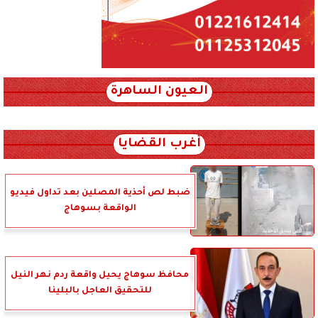
العيون الساهرة
xml_json/rss/~12.xml x0n not found
أغرب القضايا
ضبط لص أحذية المصلين بعد تداول فيديو
الواقعة بسوهاج
محافظ سوهاج يحيل واقعة ردم نهر النيل
للتحقيق العاجل بالبلينا