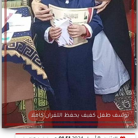
يوسف طفل كفيف يحفظ اللقران كاملا