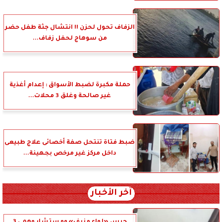
الزفاف تحول لحزن !! انتشال جثة طفل حضر
من سوهاج لحفل زفاف...
حملة مكبرة لضبط الأسواق : إعدام أغذية
غير صالحة وغلق 3 محلات...
ضبط فتاة تنتحل صفة أخصائى علاج طبيعى
داخل مركز غير مرخص بجهينة...
آخر الأخبار
حبس «لواء مزيف» ومستشار وهمي 3