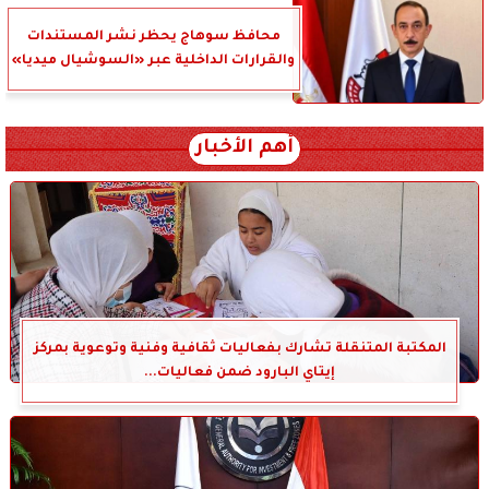
محافظ سوهاج يحظر نشر المستندات
والقرارات الداخلية عبر «السوشيال ميديا»
أهم الأخبار
المكتبة المتنقلة تشارك بفعاليات ثقافية وفنية وتوعوية بمركز
إيتاي البارود ضمن فعاليات...