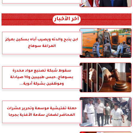
آخر الأخبار
ابن يذبح والدته ويصيب أباه بسكين بمركز
المراغة سوهاج
سقوط شبكة تصنيع مواد مخدرة
بسوهاج..حبس طبيبين و10 صيادلة
وموظفين بشركة أدوية...
حملة تفتيشية موسعة وتحرير عشرات
المحاضر لضمان سلامة الأغذية بجرجا