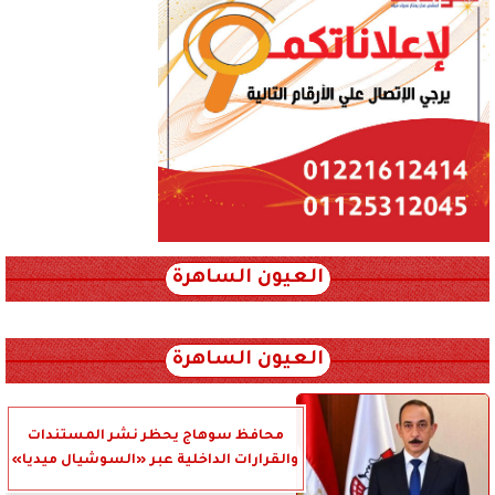
العيون الساهرة
xml_json/rss/~12.xml x0n not found
العيون الساهرة
محافظ سوهاج يحظر نشر المستندات
والقرارات الداخلية عبر «السوشيال ميديا»