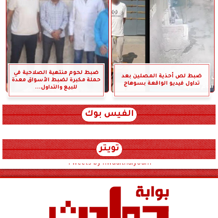
ضبط لحوم منتهية الصلاحية في
ضبط لص أحذية المصلين بعد
حملة مكبرة لضبط الأسواق معدة
تداول فيديو الواقعة بسوهاج
للبيع والتداول...
الفيس بوك
تويتر
Tweets by hwadithalyoum