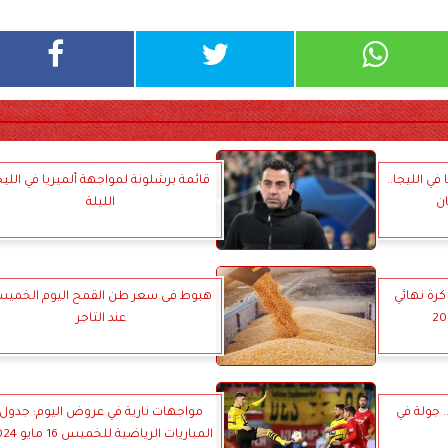
في الليجا..
قائمة برشلونة لمواجهة ألميريا في الليج
ن
الليلة
كرة نهائي
هبوط فى سعر طن القمح اليوم الخمي
عند التاجر
 جولة في
مواجهات نارية في عروض اليوم: جدول
المباريات الرياضية للخم