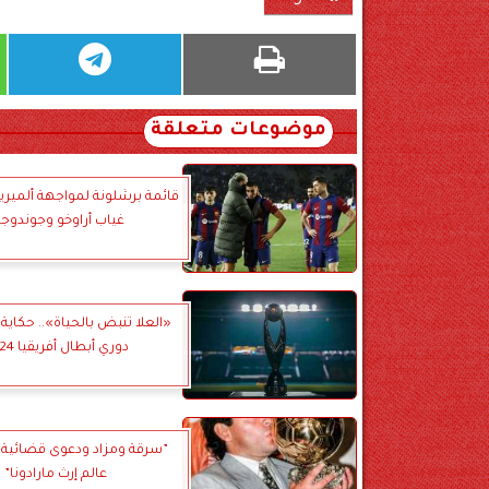
موضوعات متعلقة
قائمة برشلونة لمواجهة ألميريا 
غياب أراوخو وجوندوجا
«العلا تنبض بالحياة».. حكاية 
دوري أبطال أفريقيا 2024
”سرقة ومزاد ودعوى قضائية..
عالم إرث مارادونا”