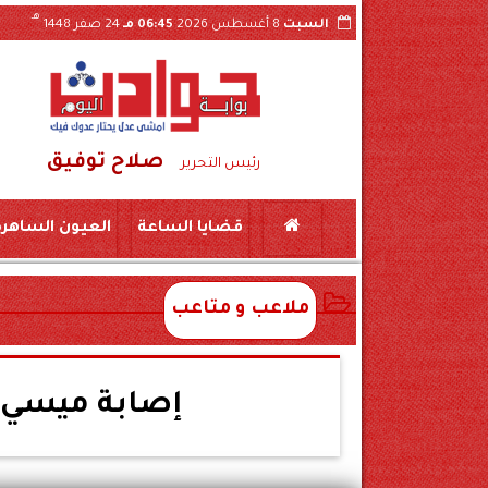
هـ
السبت
8 أغسطس 2026
06:45 مـ
24 صفر 1448
صلاح توفيق
بسكين بمركز المراغة سوهاج
حبس «لواء مزيف» ومستشار وهمي 3 سنوات بتهمة النصب ع
رئيس التحرير
قضايا الساعة
العيون الساهرة
ملاعب و متاعب
إصابة ميسي و