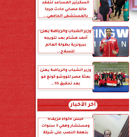
السكرتير المساعد لتفقد
حالة مصابي حادث جرجا
بالمستشفى الجامعي...
وزير الشباب والرياضة يهنئ
أحمد هشام بعد تتويجه
ببرونزية بطولة العالم
للسلاح...
وزير الشباب والرياضة يهنئ
بعثة مصر للووشو كونغ فو
بعد تحقيق 10...
آخر الأخبار
حبس «لواء مزيف»
ومستشار وهمي 3 سنوات
بتهمة النصب على شركة