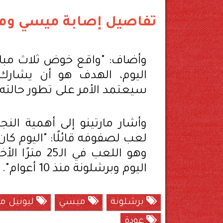
تفاصيل إصابة ميسي ومو
وأضاف: "واقع خوض ثلاث مبار
اليوم، الهدف هو أن يشارك
سيعتمد الأمر على تطور حالته،
وأشار مارتينو إلى أهمية الن
لعب لصفوفه قائلًا: "اليوم كا
وهو اللعب في
اليوم وبرشلونة منذ 10 أعوام".
برشلونة
ميسي
ليونيل 
عودة