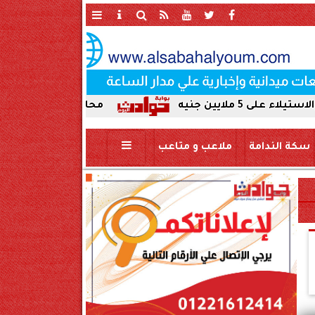
محافظ سوهاج يحيل واقعة ردم نهر ا
سكة الندامة
ملاعب و متاعب