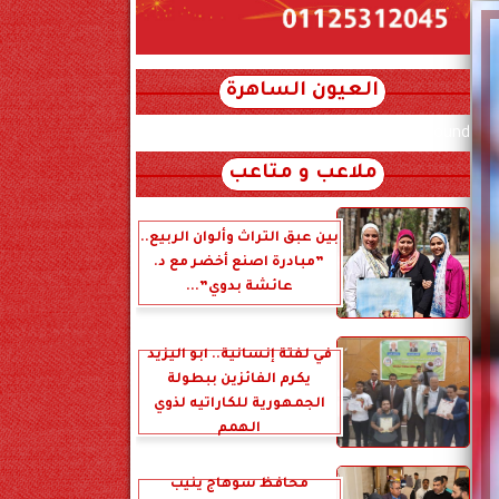
العيون الساهرة
xml_json/rss/~12.xml x0n not found
ملاعب و متاعب
بين عبق التراث وألوان الربيع..
”مبادرة اصنع أخضر مع د.
عائشة بدوي”...
في لفتة إنسانية.. أبو اليزيد
يكرم الفائزين ببطولة
الجمهورية للكاراتيه لذوي
الهمم
محافظ سوهاج ينيب