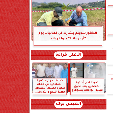
الدكتور سويلم يشارك في فعاليات يوم
“أوموجاندا” بدولة رواندا
202
الأعلى قراءة
م
ضبط لحوم منتهية
ضبط لص أحذية
الصلاحية في حملة
المصلين بعد تداول
مكبرة لضبط الأسواق
فيديو الواقعة بسوهاج
معدة للبيع والتداول...
الفيس بوك