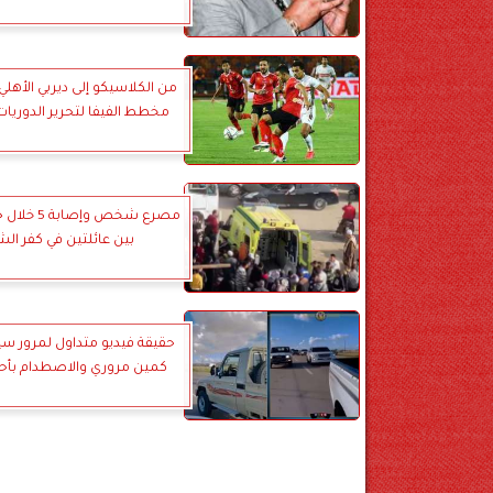
من الكلاسيكو إلى ديربي الأهلي 
مخطط الفيفا لتحرير الدوريات
مصرع شخص وإص
بين عائلتين في كفر ال
حقيقة فيديو متداول لمرور سيا
كمين مروري والاصطدام بأحد