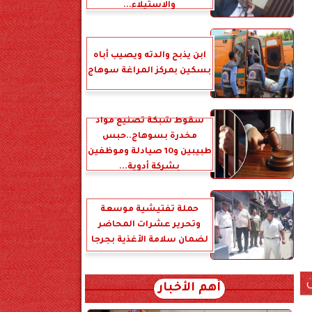
والاستيلاء...
ابن يذبح والدته ويصيب أباه
بسكين بمركز المراغة سوهاج
سقوط شبكة تصنيع مواد
مخدرة بسوهاج..حبس
طبيبين و10 صيادلة وموظفين
بشركة أدوية...
حملة تفتيشية موسعة
وتحرير عشرات المحاضر
لضمان سلامة الأغذية بجرجا
ن
أهم الأخبار