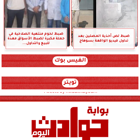
ضبط لحوم منتهية الصلاحية في
ضبط لص أحذية المصلين بعد
حملة مكبرة لضبط الأسواق معدة
تداول فيديو الواقعة بسوهاج
للبيع والتداول...
الفيس بوك
تويتر
Tweets by hwadithalyoum