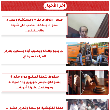
آخر الأخبار
حبس «لواء مزيف» ومستشار وهمي 3
سنوات بتهمة النصب على شركة
والاستيلاء...
ابن يذبح والدته ويصيب أباه بسكين بمركز
المراغة سوهاج
سقوط شبكة تصنيع مواد مخدرة
بسوهاج..حبس طبيبين و10 صيادلة
وموظفين بشركة أدوية...
حملة تفتيشية موسعة وتحرير عشرات