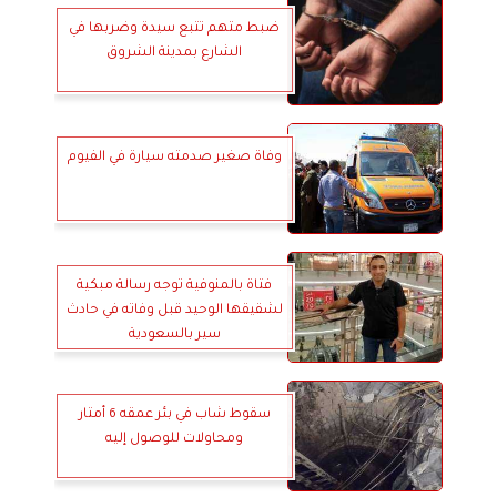
ضبط متهم تتبع سيدة وضربها في
الشارع بمدينة الشروق
وفاة صغير صدمته سيارة في الفيوم
فتاة بالمنوفية توجه رسالة مبكية
لشقيقها الوحيد قبل وفاته في حادث
سير بالسعودية
سقوط شاب في بئر عمقه 6 أمتار
ومحاولات للوصول إليه