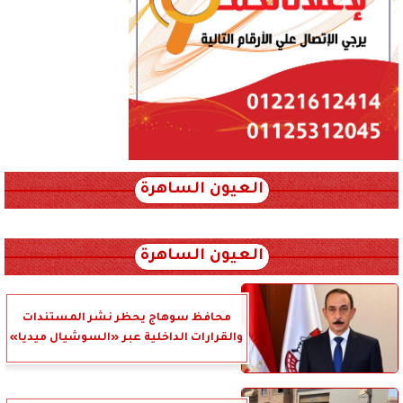
العيون الساهرة
xml_json/rss/~12.xml x0n not found
العيون الساهرة
محافظ سوهاج يحظر نشر المستندات
والقرارات الداخلية عبر «السوشيال ميديا»