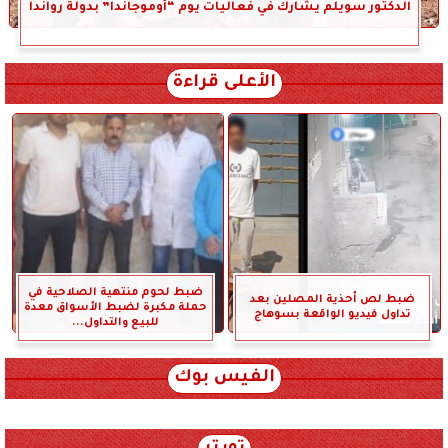
الدكتور سويلم يشارك في فعاليات يوم “أوموجاندا” بدولة رواندا
الأعلى قراءة
ضبط لحوم منتهية الصلاحية في
ضبط لص أحذية المصلين بعد
حملة مكبرة لضبط الأسواق معدة
تداول فيديو الواقعة بسوهاج
للبيع والتداول...
الفيس بوك