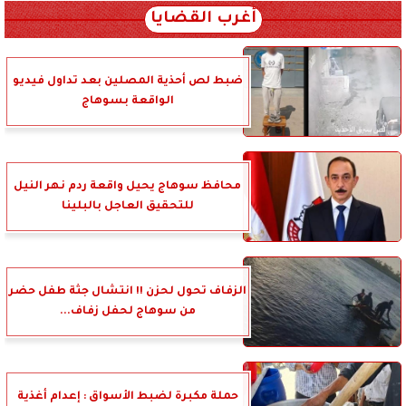
أغرب القضايا
ضبط لص أحذية المصلين بعد تداول فيديو
الواقعة بسوهاج
محافظ سوهاج يحيل واقعة ردم نهر النيل
للتحقيق العاجل بالبلينا
الزفاف تحول لحزن !! انتشال جثة طفل حضر
من سوهاج لحفل زفاف...
حملة مكبرة لضبط الأسواق : إعدام أغذية