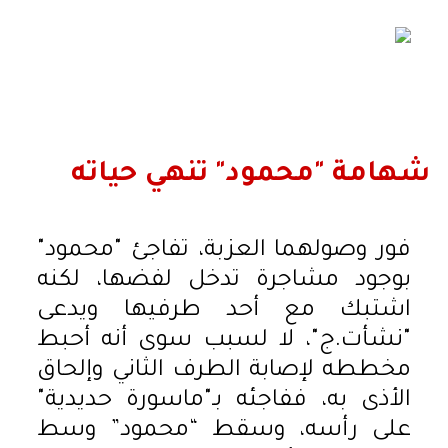
شهامة "محمود" تنهي حياته
فور وصولهما العزبة، تفاجئ "محمود"
بوجود مشاجرة تدخل لفضها، لكنه
اشتبك مع أحد طرفيها ويدعى
"نشأت.ج"، لا لسبب سوى أنه أحبط
مخططه لإصابة الطرف الثاني وإلحاق
الأذى به، ففاجئه بـ"ماسورة حديدية"
على رأسه، وسقط “محمود” وسط