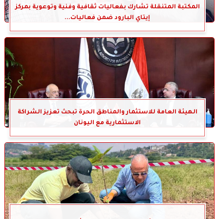
المكتبة المتنقلة تشارك بفعاليات ثقافية وفنية وتوعوية بمركز
إيتاي البارود ضمن فعاليات...
الهيئة العامة للاستثمار والمناطق الحرة تبحث تعزيز الشراكة
الاستثمارية مع اليونان