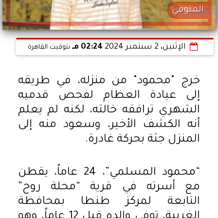
المتوفي
الإثنين، 2 سبتمبر 2024
02:24 مـ
بتوقيت القاهرة
خرج "محمود" من منزله، في طريقه
إلى عيادة العظام لفحص قدميه
الشهري ترافقه خالته، لكنه لم يعلم
أنه الكشف الأخير، وسعود منه إلى
المنزل جثة بحركة غادرة.
“محمود المسلمي”، 24 عاماً، يقطن
مع أسرته في قرية “محلة روح”
التابعة لمركز طنطا بمحافظة
الغربية، توفى والده قبل 12 عاماً، وهو