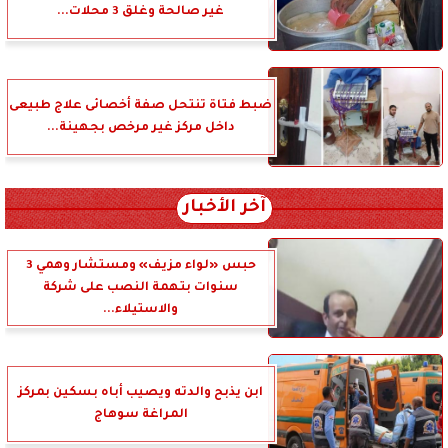
غير صالحة وغلق 3 محلات...
ضبط فتاة تنتحل صفة أخصائى علاج طبيعى
داخل مركز غير مرخص بجهينة...
آخر الأخبار
حبس «لواء مزيف» ومستشار وهمي 3
سنوات بتهمة النصب على شركة
والاستيلاء...
ابن يذبح والدته ويصيب أباه بسكين بمركز
المراغة سوهاج