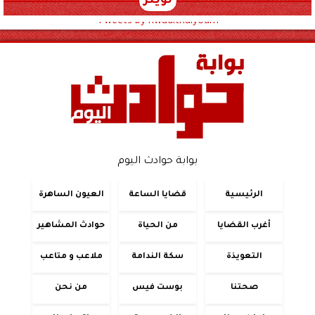
تويتر
Tweets by hwadithalyoum
بوابة حوادث اليوم
الرئيسية
قضايا الساعة
العيون الساهرة
أغرب القضايا
من الحياة
حوادث المشاهير
التعويذة
سكة الندامة
ملاعب و متاعب
صحتنا
بوست فيس
من نحن