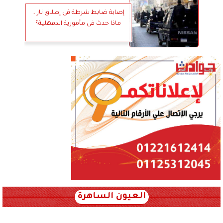
إصابة ضابط شرطة فى إطلاق نار ..
ماذا حدث فى مأمورية الدقهلية؟
العيون الساهرة
xml_json/rss/~12.xml x0n not found