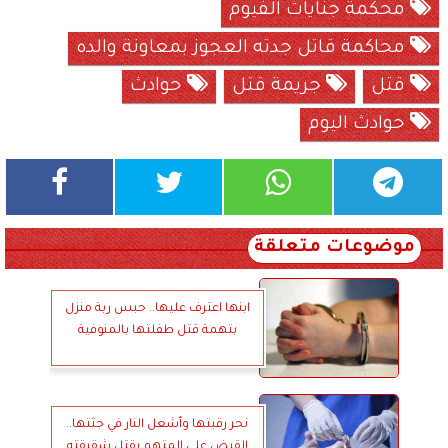
محكمة جنايات الفيوم
محاكمة قاتل جدته العجوز بمعاونة والده
قتل
جريمة قتل
حوادث
حوادث اليوم
موضوعات متعلقة
ابنها اعترف عليها.. حبس ربة منزل
بتهمة قتل طفلتها بالمنوفية
نحر رقبتها وأشعل النار في جثتها..
القبض على المتهم بقتل شقيقته