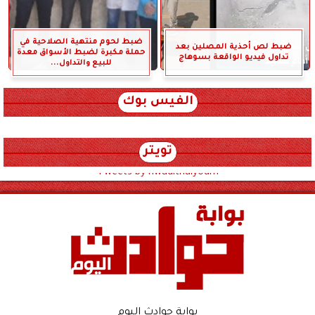
ضبط لحوم منتهية الصلاحية في
ضبط لص أحذية المصلين بعد
حملة مكبرة لضبط الأسواق معدة
تداول فيديو الواقعة بسوهاج
للبيع والتداول...
الفيس بوك
تويتر
Tweets by hwadithalyoum
بوابة حوادث اليوم