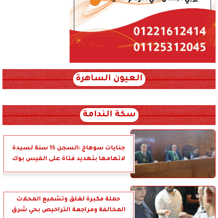
العيون الساهرة
xml_json/rss/~12.xml x0n not found
سكة الندامة
جنايات سوهاج :السجن 15 سنة لسيدة
لاتهامها بتهديد فتاة على الفيس بوك
حملة مكبرة لغلق وتشميع المحلات
المخالفة ومراجعة التراخيص بحي شرق