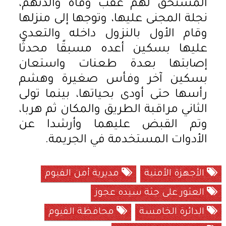
المستحق لهم عقب وفاة والدتهم،
نجلة المجنى عليها، وتوجها إلى منزلها
وقام الأول بالنزول داخله والتعدي
عليها بسكين أعده مسبقًا محدثًا
إصابتها بعدة طعنات واستعان
بسكين آخر وفأس صغيرة وهشم
رأسها حتى أودى بحياتها، بينما تولى
الثاني مراقبة الطريق والمكان ثم هربا،
وتم القبض عليهما وأرشدا عن
الأدوات المستخدمة في الجريمة.
الأجهزة الأمنية
مديرية أمن الفيوم
العثور على جثة سيده عجوز
الدائرة الخامسة
محافظة الفيوم