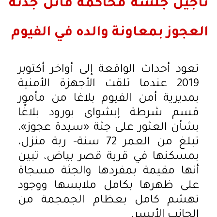
تأجيل جلسة محاكمة قاتل جدته
العجوز بمعاونة والده في الفيوم
تعود أحداث الواقعة إلى أواخر أكتوبر
2019 عندما تلقت الأجهزة الأمنية
بمديرية أمن الفيوم بلاغا من مأمور
قسم شرطة إبشواى بورود بلاغًا
بشأن العثور على جثة «سيدة عجوز»،
تبلغ من العمر 72 سنة- ربة منزل،
بمسكنها في قرية قصر بياض، تبين
أنها مقيمة بمفردها والجثة مسجاة
على ظهرها بكامل ملابسها ووجود
تهشم كامل بعظام الجمجمة من
الجانب الأيسر.