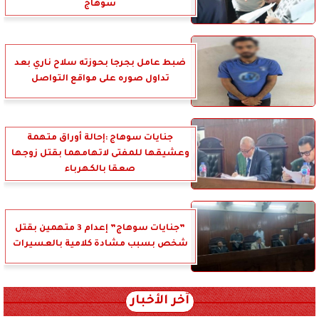
سوهاج
ضبط عامل بجرجا بحوزته سلاح ناري بعد
تداول صوره على مواقع التواصل
جنايات سوهاج :إحالة أوراق متهمة
وعشيقها للمفتى لاتهامهما بقتل زوجها
صعقا بالكهرباء
”جنايات سوهاج” إعدام 3 متهمين بقتل
شخص بسبب مشادة كلامية بالعسيرات
آخر الأخبار