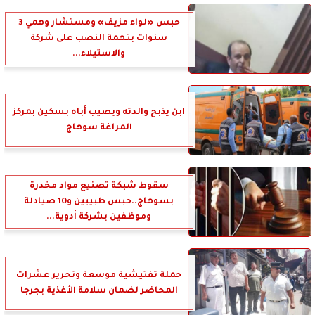
حبس «لواء مزيف» ومستشار وهمي 3
سنوات بتهمة النصب على شركة
والاستيلاء...
ابن يذبح والدته ويصيب أباه بسكين بمركز
المراغة سوهاج
سقوط شبكة تصنيع مواد مخدرة
بسوهاج..حبس طبيبين و10 صيادلة
وموظفين بشركة أدوية...
حملة تفتيشية موسعة وتحرير عشرات
المحاضر لضمان سلامة الأغذية بجرجا