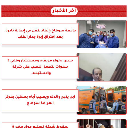
آخر الأخبار
جامعة سوهاج :إنقاذ طفل في إصابة نادرة.
بعد اختراق إبرة جدار القلب
حبس «لواء مزيف» ومستشار وهمي 3
سنوات بتهمة النصب على شركة
والاستيلاء...
ابن يذبح والدته ويصيب أباه بسكين بمركز
المراغة سوهاج
سقوط شبكة تصنيع مواد مخدرة