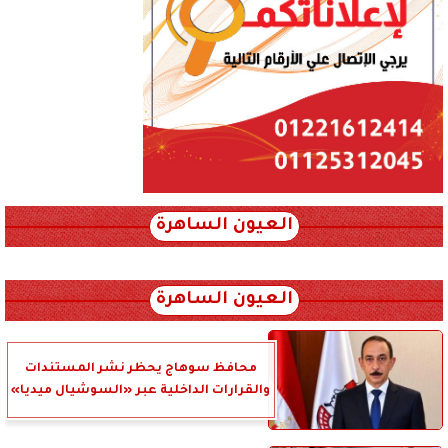
العيون الساهرة
xml_json/rss/~12.xml x0n not found
العيون الساهرة
محافظ سوهاج يحظر نشر المستندات
والقرارات الداخلية عبر «السوشيال ميديا»