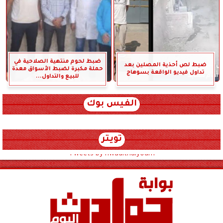
ضبط لحوم منتهية الصلاحية في
ضبط لص أحذية المصلين بعد
حملة مكبرة لضبط الأسواق معدة
تداول فيديو الواقعة بسوهاج
للبيع والتداول...
الفيس بوك
تويتر
Tweets by hwadithalyoum