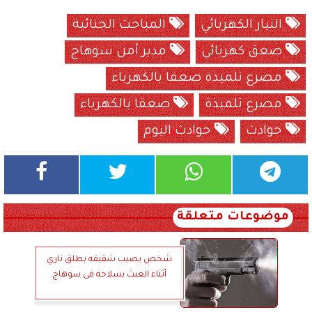
التيار الكهربائي
المباحث الجنائية
صعق كهربائي
مدير أمن سوهاج
مصرع تلميذة صعقا بالكهرباء
مصرع تلميذة
صعقا بالكهرباء
حوادث
حوادث اليوم
موضوعات متعلقة
شخص يصيب شقيقه بطلق ناري
أثناء العبث بسلاحه فى سوهاج