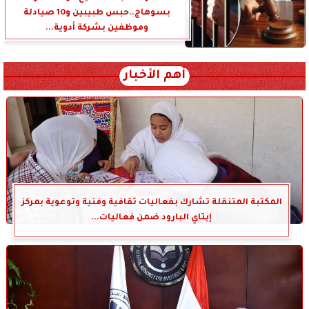
بسوهاج..حبس طبيبين و10 صيادلة
وموظفين بشركة أدوية...
أهم الأخبار
المكتبة المتنقلة تشارك بفعاليات ثقافية وفنية وتوعوية بمركز
إيتاي البارود ضمن فعاليات...