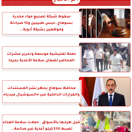
سقوط شبكة تصنيع مواد مخدرة
بسوهاج..حبس طبيبين و10 صيادلة
وموظفين بشركة أدوية...
حملة تفتيشية موسعة وتحرير عشرات
المحاضر لضمان سلامة الأغذية بجرجا
محافظ سوهاج يحظر نشر المستندات
والقرارات الداخلية عبر «السوشيال ميديا»
قبل طرحها بالأسواق.. حملات سلامة الغذاء
تضبط 530 كيلو أغذية غير صالحة...