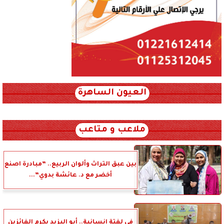
العيون الساهرة
xml_json/rss/~12.xml x0n not found
ملاعب و متاعب
بين عبق التراث وألوان الربيع.. ”مبادرة اصنع
أخضر مع د. عائشة بدوي”...
في لفتة إنسانية.. أبو اليزيد يكرم الفائزين