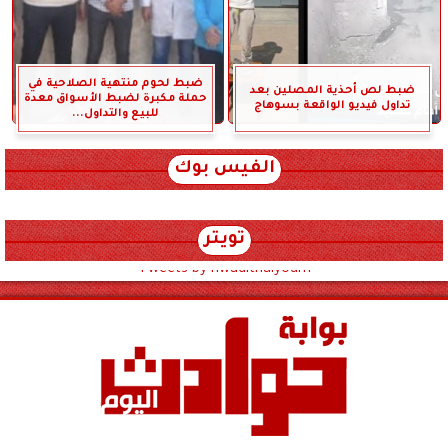
ضبط لحوم منتهية الصلاحية في
ضبط لص أحذية المصلين بعد
حملة مكبرة لضبط الأسواق معدة
تداول فيديو الواقعة بسوهاج
للبيع والتداول...
الفيس بوك
تويتر
Tweets by hwadithalyoum