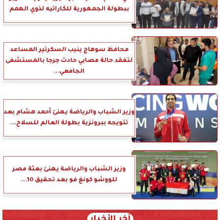
ببطولة الجمهورية للكاراتيه لذوي الهمم
محافظ سوهاج ينيب السكرتير المساعد
لتفقد حالة مصابي حادث جرجا بالمستشفى
الجامعي...
وزير الشباب والرياضة يهنئ أحمد هشام بعد
تتويجه ببرونزية بطولة العالم للسلاح...
وزير الشباب والرياضة يهنئ بعثة مصر
للووشو كونغ فو بعد تحقيق 10...
آخر الأخبار