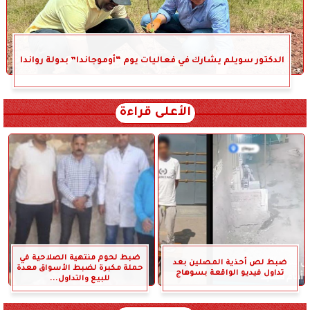
الدكتور سويلم يشارك في فعاليات يوم “أوموجاندا” بدولة رواندا
الأعلى قراءة
ضبط لحوم منتهية الصلاحية في
ضبط لص أحذية المصلين بعد
حملة مكبرة لضبط الأسواق معدة
تداول فيديو الواقعة بسوهاج
للبيع والتداول...