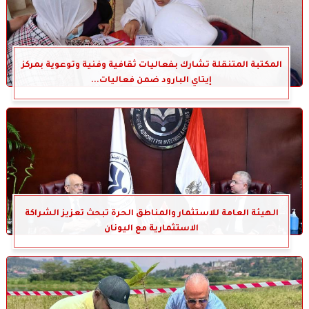
المكتبة المتنقلة تشارك بفعاليات ثقافية وفنية وتوعوية بمركز
إيتاي البارود ضمن فعاليات...
الهيئة العامة للاستثمار والمناطق الحرة تبحث تعزيز الشراكة
الاستثمارية مع اليونان