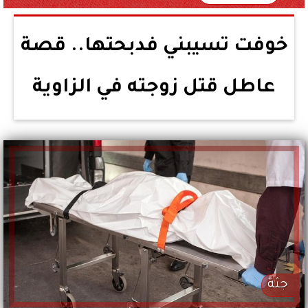
خوفت تسيبني فدبحتها.. قصة
عاطل قتل زوجته في الزاوية
جثة