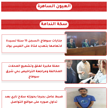
العيون الساهرة
xml_json/rss/~12.xml x0n not found
سكة الندامة
جنايات سوهاج :السجن 15 سنة لسيدة
لاتهامها بتهديد فتاة على الفيس بوك
حملة مكبرة لغلق وتشميع المحلات
المخالفة ومراجعة التراخيص بحي شرق
سوهاج
ضبط عامل بجرجا بحوزته سلاح ناري بعد
تداول صوره على مواقع التواصل