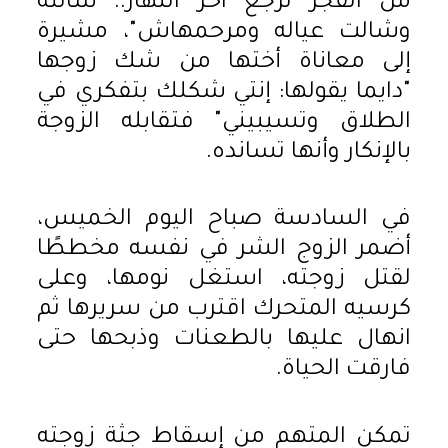
من الفجر ترجع آخر النهار.. شالته
وشالت عياله ومرحمهاش"، مشيرة
إلى معاناة أختها من شك زوجها
"دايما يقولها: إنتي شكلك بتفكري في
الطلاق وتسيبيني" فتقابله الزوجة
بالإنكار وأنها تسانده.
في السادسة صباح اليوم الخميس،
أضمر الزوج الشر في نفسه مخططًا
لقتل زوجته، استغل نومها، وعلى
كرسيه المتحرك اقترب من سريرها ثم
انهال عليها بالطعنات وذبحها حتى
فارقت الحياة.
تمكن المتهم من إسقاط جثة زوجته