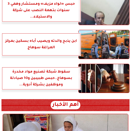
حبس «لواء مزيف» ومستشار وهمي 3
سنوات بتهمة النصب على شركة
والاستيلاء...
ابن يذبح والدته ويصيب أباه بسكين بمركز
المراغة سوهاج
سقوط شبكة تصنيع مواد مخدرة
بسوهاج..حبس طبيبين و10 صيادلة
وموظفين بشركة أدوية...
أهم الأخبار