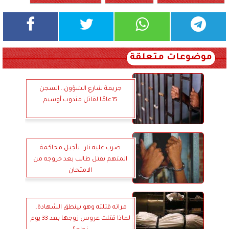
موضوعات متعلقة
جريمة شارع الشؤون.. السجن
15عامًا لقاتل مندوب أوسيم
ضرب عليه نار.. تأجيل محاكمة
المتهم بقتل طالب بعد خروجه من
الامتحان
مراته قتلته وهو بينطق الشهادة..
لماذا قتلت عروس زوجها بعد 33 يوم