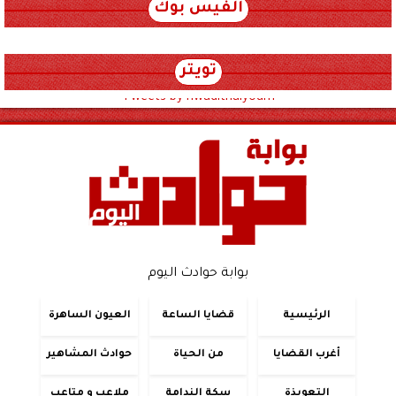
الفيس بوك
تويتر
Tweets by hwadithalyoum
بوابة حوادث اليوم
الرئيسية
قضايا الساعة
العيون الساهرة
أغرب القضايا
من الحياة
حوادث المشاهير
التعويذة
سكة الندامة
ملاعب و متاعب