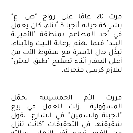
مرت 20 عامًا على زواج "ص. ع"
بشريكة حياته أنجبا 3 أبناء، كان يعمل
في أحد المطاعم بمنطقة "الأميرية
البلد" فيما تهتم برعاية البيت والأبناء،
تبدَّل حال الأسرة مع سقوط الأب من
أعلى العقار أثناء تصليح "طبق الدش"
ليلازم كرسي متحرك.
قررت الأم الخمسينية تحمُل
المسؤولية، نزلت للعمل في بيع
"الجبنة والسمين" في الشارع، تقول
شقيقتها في التحقيقات "كانت تنزل