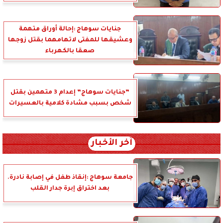
جنايات سوهاج :إحالة أوراق متهمة
وعشيقها للمفتى لاتهامهما بقتل زوجها
صعقا بالكهرباء
”جنايات سوهاج” إعدام 3 متهمين بقتل
شخص بسبب مشادة كلامية بالعسيرات
آخر الأخبار
جامعة سوهاج :إنقاذ طفل في إصابة نادرة.
بعد اختراق إبرة جدار القلب