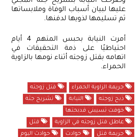
وصرحت النيابة بتشريح جثة المجني
عليها لبيان أسباب الوفاة وملابساتها
ثم تسليمها لذويها لدفنها.
أمرت النيابة بحبس المتهم 4 أيام
احتياطيًا على ذمة التحقيقات في
اتهامه بقتل زوجته أثناء نومها بالزاوية
الحمراء.
جريمة الزاوية الحمراء
قتل زوجته
ذبح زوجته
النيابة
تشريح جثة
خوفت تسيبني فدبحتها
عاطل قتل زوجته في الزاوية
قتل
جريمة قتل
حوادث
حوادث اليوم