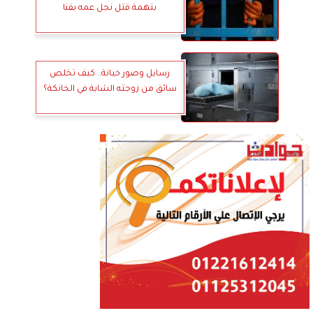
بتهمة قتل نجل عمه بقنا
رسايل وصور خيانة.. كيف تخلص
سائق من زوجته الشابة في الخانكة؟