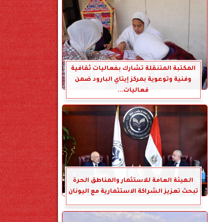
المكتبة المتنقلة تشارك بفعاليات ثقافية
وفنية وتوعوية بمركز إيتاي البارود ضمن
فعاليات...
الهيئة العامة للاستثمار والمناطق الحرة
تبحث تعزيز الشراكة الاستثمارية مع اليونان