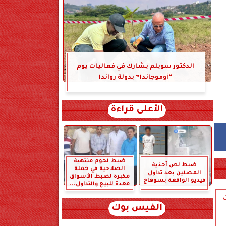
الدكتور سويلم يشارك في فعاليات يوم
“أوموجاندا” بدولة رواندا
الأعلى قراءة
ضبط لحوم منتهية
ضبط لص أحذية
الصلاحية في حملة
المصلين بعد تداول
مكبرة لضبط الأسواق
فيديو الواقعة بسوهاج
معدة للبيع والتداول...
ث
الفيس بوك