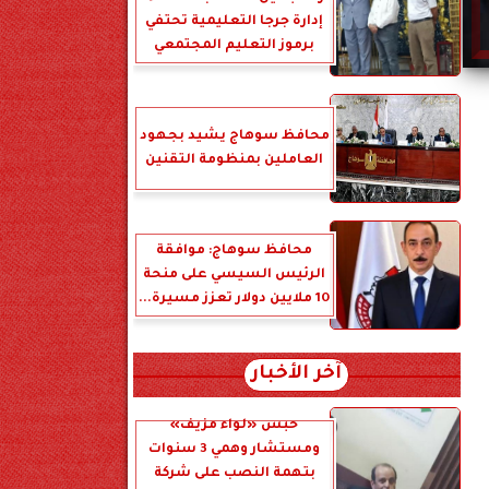
إدارة جرجا التعليمية تحتفي
برموز التعليم المجتمعي
محافظ سوهاج يشيد بجهود
العاملين بمنظومة التقنين
محافظ سوهاج: موافقة
الرئيس السيسي على منحة
10 ملايين دولار تعزز مسيرة...
آخر الأخبار
حبس «لواء مزيف»
ومستشار وهمي 3 سنوات
بتهمة النصب على شركة