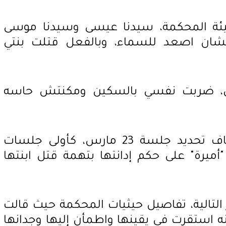
ئة المحكمة، سيدنا عيسى وسيدنا موسى
عشان اصعد للسماء، وبالفعل قتلت بنتي
ي، ضربت نفسي بالسكين ومكنتش حاسه
وكانت قررت محكمة الاستئناف تحديد جلسة 23 مارس، كأولى جلسات
ميرة" على حكم إدانتها بتهمة قتل ابنتها
لتالية، تفاصيل حيثيات المحكمة حيث قالت
 استقرت في يقينها واطمأن إليها وجدانها