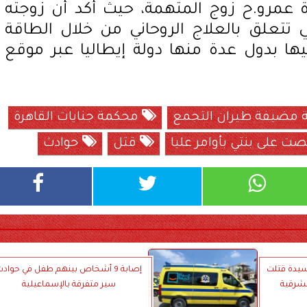
مرو.ح زوج المتهمة، حيث أكد أن زوجته
 تتعلق بالعلاج الروحاني من خلال الطاقة
بدول عدة منها دولة إيطاليا عبر موقع
 مضيفة طيران التجمع
محكمة جنايات القاهرة
ت على بنتي بأوامر عليا
قتل
حوادث
سيدة قتلت
إصابة 9 أشخاص بينهم طفل في حواد
لشرقية
سير متفرقة بالإسماعيلية