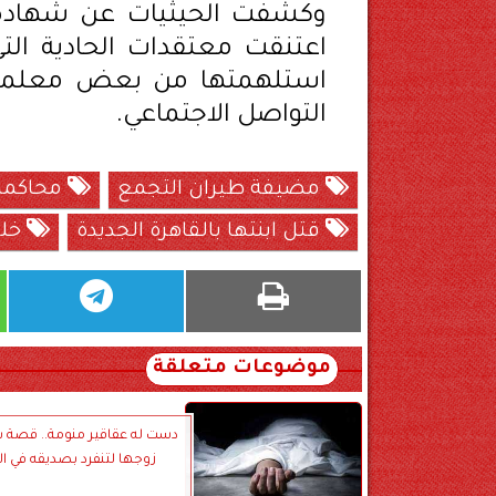
وكشفت الحيثيات عن شهادة ع
اعتنقت معتقدات الحادية التي
استلهمتها من بعض معلميها 
التواصل الاجتماعي.
مضيفة طيران التجمع
محاكمة
قتل ابنتها بالقاهرة الجديدة
خلص
موضوعات متعلقة
دست له عقاقير منومة.. قصة 
زوجها لتنفرد بصديقه في ا