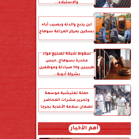
والاستيلاء...
ابن يذبح والدته ويصيب أباه
بسكين بمركز المراغة سوهاج
سقوط شبكة تصنيع مواد
مخدرة بسوهاج..حبس
طبيبين و10 صيادلة وموظفين
بشركة أدوية...
حملة تفتيشية موسعة
وتحرير عشرات المحاضر
لضمان سلامة الأغذية بجرجا
أهم الأخبار