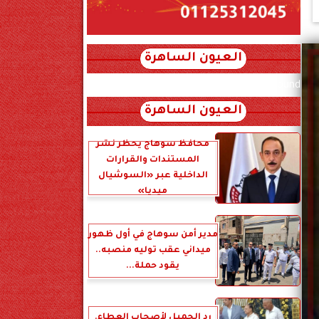
العيون الساهرة
xml_json/rss/~12.xml x0n not found
العيون الساهرة
محافظ سوهاج يحظر نشر
المستندات والقرارات
الداخلية عبر «السوشيال
ميديا»
مدير أمن سوهاج في أول ظهور
ميداني عقب توليه منصبه..
يقود حملة...
رد الجميل لأصحاب العطاء.