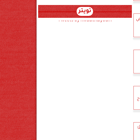
تويتر
في
Tweets by hwadithalyoum
ج
ا