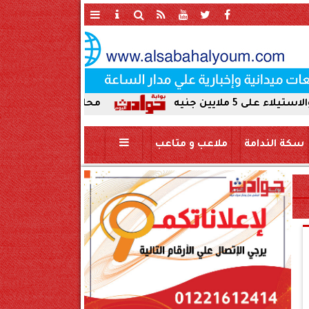
محافظ سوهاج يحيل واقعة ردم نهر ا
سكة الندامة
ملاعب و متاعب