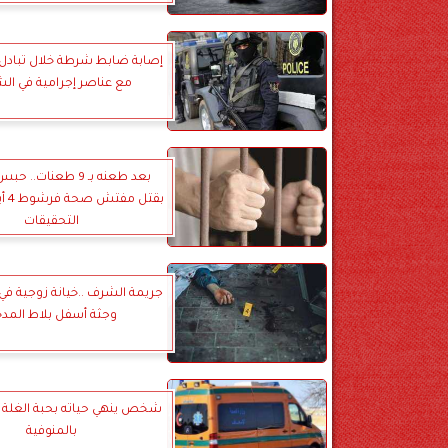
إصابة ضابط شرطة خلال تبادل إ
مع عناصر إجرامية في الش
بعد طعنه بـ 9 طعنات.
بقتل 
التحقيقات
جريمة الشرف ..خيانة زوجية في 
وجثة أسفل بلاط المد
شخص ينهي حياته بحبة الغلة
بالمنوفية