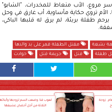
ر مروع، الأب متعاط للمخدرات، "الشابو"
 الأم تروي حكاية مأساوية، أب غارق في وحل
يرحم طفلة بريئة، لم يرق له قلبها الباكي،
فقة.
مة بشعة
مقتل الطفلة قمر على يد والدها
 طفلة
قتل
جريمة قتل
حوادث
م.. زوجة
لعوب قنا..وضعت السم لزوجها وأبنائها
ج
الثلاثة من أجل أحضان عشيقها