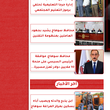
إدارة جرجا التعليمية تحتفي
برموز التعليم المجتمعي
محافظ سوهاج يشيد بجهود
العاملين بمنظومة التقنين
محافظ سوهاج: موافقة
الرئيس السيسي على منحة
10 ملايين دولار تعزز مسيرة...
آخر الأخبار
ابن يذبح والدته ويصيب أباه
بسكين بمركز المراغة سوهاج