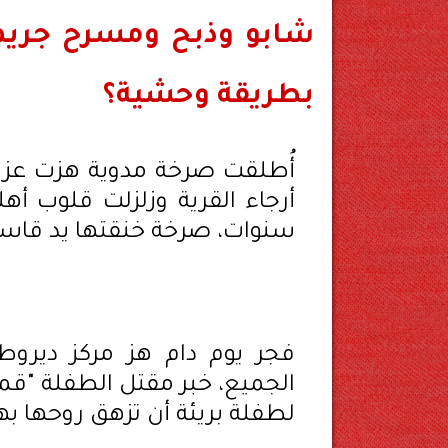
شابو وذبح ومسرح جريمة
بطريقة وحشية؟
أُطلقت صرخة مدوية هزت عزبة
سنوات، صرخة خنقتها يد قاسية
فجر يوم دام هز مركز ديرو
الجميع، خبر مقتل الطفلة "قمر
لطفلة بريئة أن تزهق روحها ب