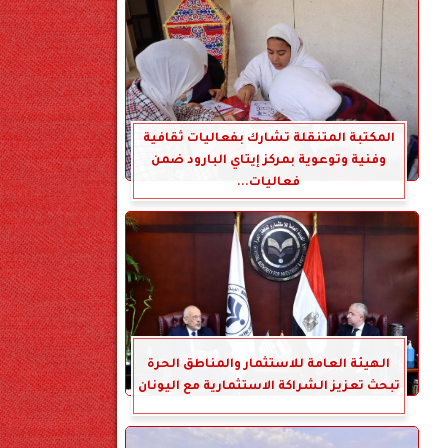
المكتبة المتنقلة تشارك بفعاليات ثقافية
وفنية وتوعوية بمركز إيتاي البارود ضمن
فعاليات...
الهيئة العامة للاستثمار والمناطق الحرة
تبحث تعزيز الشراكة الاستثمارية مع اليونان