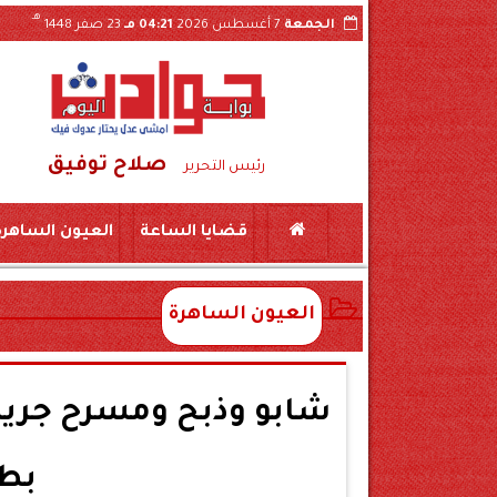
هـ
الجمعة
7 أغسطس 2026
04:21 مـ
23 صفر 1448
صلاح توفيق
 على ذمة التحقيقات
رئيس التحرير
قضايا الساعة
العيون الساهرة
العيون الساهرة
شابو وذبح ومسرح جريمة
بطر