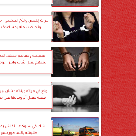
مرات إبليس والأخ العشيق.. خ
وتخلصت منه بمساعدة ش
فضيحة ومقاطع مخلة.. الت
المتهم بقتل شاب وابتزاز زوجت
ولع في مراته وبناته عشان يبي
قصة مقتل أم وبناتها على يد
شك في سلوكها.. نقاش يم
طليقته بالساطور بسو