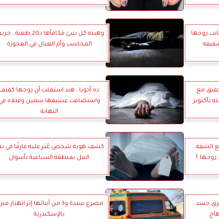
انت زوجها
وهبته كل شئ فكافأها بـ20 طعنة.. 
قيقه
المحاسب وأم العيال في العجوزة
حقيق مع
ده أخويا.. هند استغلت أن زوجها كفيف
ه بأكتوبر
واستضافت عشيقها سنتين وقتلاه في
النهاية
ع الشقة..
كشف هوية شخص عُثر عليه غارقًا في نه
 زوجها ؟
النيل بمنطقة السباعية بأسوان
زق جسد
مصرع سيدة و3 من أبنائها إثر انهيار من
هاج
بالإسكندرية