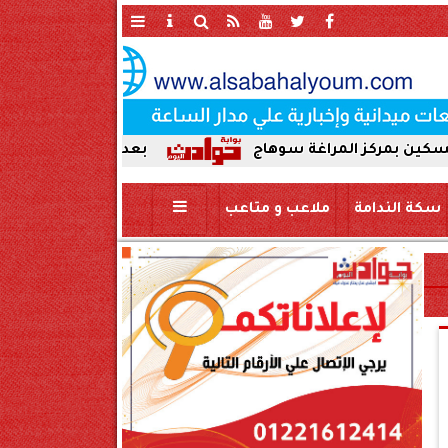
المراغة سوهاج
بعد ضبط حمير مذبوحة في محافظة سو
سكة الندامة
ملاعب و متاعب