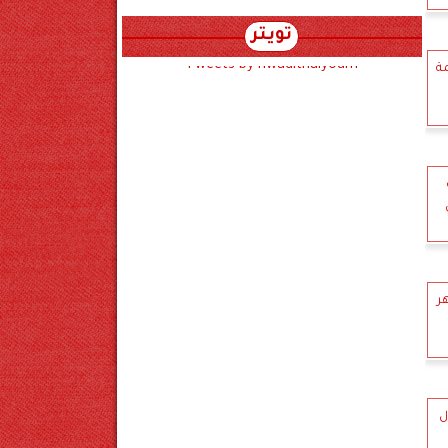
تويتر
Tweets by hwadithalyoum
جريمة
ر
زل