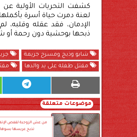
كشفت التحريات الأولية عن س
لعنة دمرت حياة أسرة بأكملها،
الإدمان، فقد عقله وقلبه، لم 
ذبحها بوحشية دون رحمة أو ش
شابو وذبح ومسرح جريمة
جري
مقتل طفلة على يد والدها
مقتل
موضوعات متعلقة
من عش الزوجية لقفص الإتها
تذبح عريسها بسوها