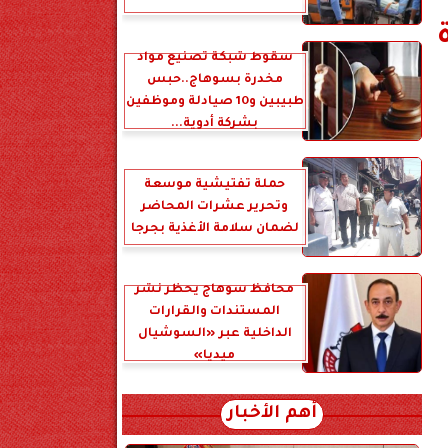
سقوط شبكة تصنيع مواد
مخدرة بسوهاج..حبس
طبيبين و10 صيادلة وموظفين
بشركة أدوية...
حملة تفتيشية موسعة
وتحرير عشرات المحاضر
لضمان سلامة الأغذية بجرجا
محافظ سوهاج يحظر نشر
المستندات والقرارات
الداخلية عبر «السوشيال
ميديا»
أهم الأخبار