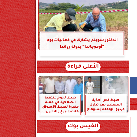
الدكتور سويلم يشارك في فعاليات يوم
“أوموجاندا” بدولة رواندا
الأعلى قراءة
ضبط لحوم منتهية
ضبط لص أحذية
الصلاحية في حملة
المصلين بعد تداول
مكبرة لضبط الأسواق
فيديو الواقعة بسوهاج
معدة للبيع والتداول...
الفيس بوك