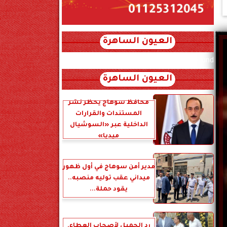
العيون الساهرة
xml_json/rss/~12.xml x0n not found
العيون الساهرة
محافظ سوهاج يحظر نشر
المستندات والقرارات
الداخلية عبر «السوشيال
ميديا»
مدير أمن سوهاج في أول ظهور
ميداني عقب توليه منصبه..
يقود حملة...
رد الجميل لأصحاب العطاء.