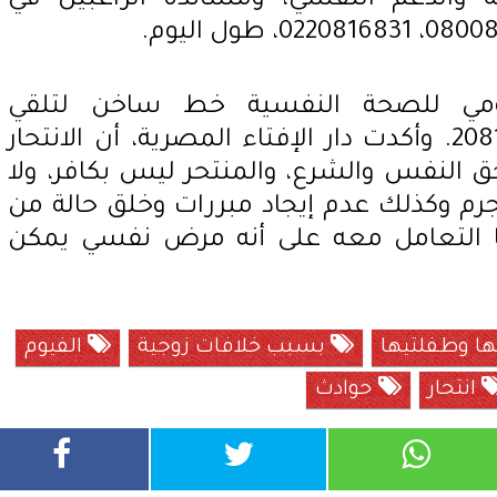
 والدعم النفسي، ومساندة الراغبين في
ي للصحة النفسية خط ساخن لتلقي
الاستفسارات النفسية 20818102. وأكدت دار الإفتاء المصرية، أن الانتحار
حق النفس والشرع، والمنتحر ليس بكافر، ولا
جرم وكذلك عدم إيجاد مبررات وخلق حالة من
ما التعامل معه على أنه مرض نفسي يمكن
ها وطفلتيها
بسبب خلافات زوجية
الفيوم
انتحار
حوادث