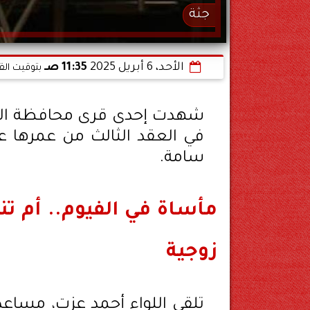
جثة
الأحد، 6 أبريل 2025
11:35 صـ
بتوقيت الق
شهدت إحدى قرى محافظة الفي
في العقد الثالث من عمرها عل
سامة.
مأساة في الفيوم.. أم ت
زوجية
تلقى اللواء أحمد عزت، مساعد و