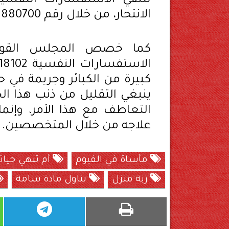
لتلقي الاستفسارات النفسية
الانتحار، من خلال رقم 08008880700، 0220816831، طول اليوم.
كما خصص المجلس القوم
كبيرة من الكبائر وجريمة في 
ينبغي التقليل من ذنب هذا ال
التعاطف مع هذا الأمر، وإن
علاجه من خلال المتخصصين.
مأساة في الفيوم
أم تنهي حيات
ربة منزل
تناول مادة سامة