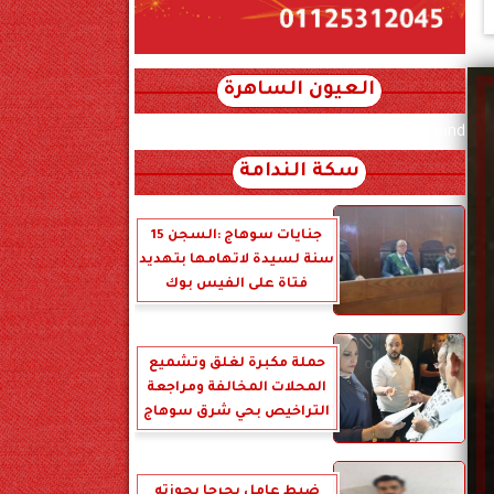
العيون الساهرة
xml_json/rss/~12.xml x0n not found
سكة الندامة
جنايات سوهاج :السجن 15
سنة لسيدة لاتهامها بتهديد
فتاة على الفيس بوك
حملة مكبرة لغلق وتشميع
المحلات المخالفة ومراجعة
التراخيص بحي شرق سوهاج
ضبط عامل بجرجا بحوزته