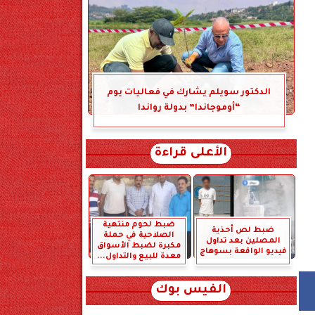
الدكتور سويلم يشارك في فعاليات يوم
“أوموجاندا” بدولة رواندا
الأعلى قراءة
ضبط لحوم منتهية
ضبط لص أحذية
الصلاحية في حملة
المصلين بعد تداول
مكبرة لضبط الأسواق
فيديو الواقعة بسوهاج
معدة للبيع والتداول...
الفيس بوك