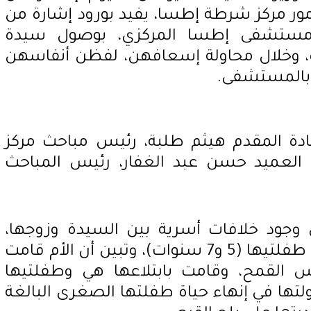
ور مركز شرطة إطسا، يفيد بورود إشارة من
 مستشفى إطسا المركزي، بوصول سيدة
دة، وخلال محاولة إسعافهن، لفظن أنفاسهن
 بالمستشفى.
ة المقدم هيثم طلبة، رئيس مباحث مركز
لعميد حسن عبد الغفار، رئيس المباحث
 وجود خلافات أسرية بين السيدة وزوجها،
وأنها قررت إنهاء حياتها وحياة طفلتيها (5 و7 سنوات)، وتبين أن الأم قامت
القمح، وقامت بابتلاعها هي وطفلتيها
تها في إنهاء حياة طفلتها الصغرى البالغة