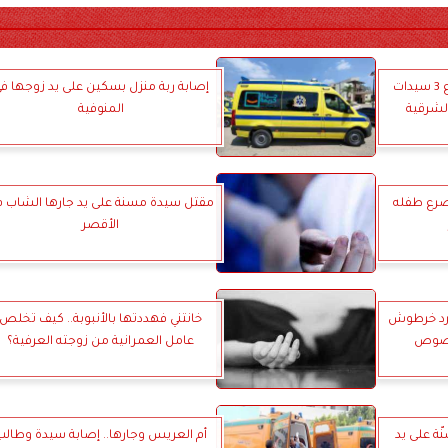
كانوا بيقضوا أجازة عيد.. مصرع 3 سيدات
إصابة ربة منزل بسكين على يد زوجها ف
الشرقية
المنوفية
مصرع طفله
مقتل سيدة مسنة على يد جارها الشاب ف
الأقصر
فرد خرطوش
خانتني فهددتها بالأنبوبة.. كيف تخلص
خصوص
عامل العمرانية من زوجته العرفية؟
ة على يد
أم العريس وجارها.. إصابة سيدة وطالب