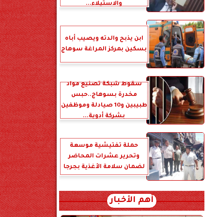
والاستيلاء...
ابن يذبح والدته ويصيب أباه
بسكين بمركز المراغة سوهاج
سقوط شبكة تصنيع مواد
مخدرة بسوهاج..حبس
طبيبين و10 صيادلة وموظفين
بشركة أدوية...
حملة تفتيشية موسعة
وتحرير عشرات المحاضر
لضمان سلامة الأغذية بجرجا
أهم الأخبار