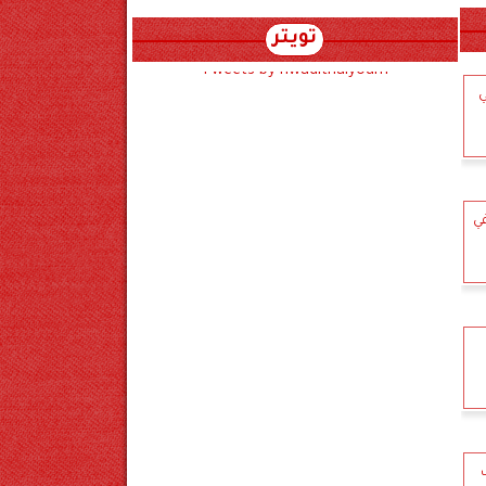
تويتر
Tweets by hwadithalyoum
ي
ي