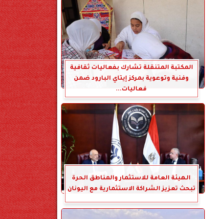
المكتبة المتنقلة تشارك بفعاليات ثقافية
وفنية وتوعوية بمركز إيتاي البارود ضمن
فعاليات...
الهيئة العامة للاستثمار والمناطق الحرة
تبحث تعزيز الشراكة الاستثمارية مع اليونان