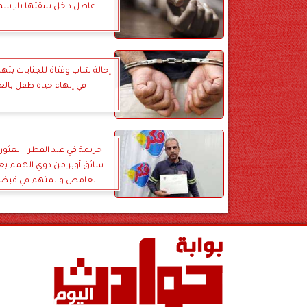
عاطل داخل شقتها بالإسما
إحالة شاب وفتاة للجنايات بته
في إنهاء حياة طفل بالغ
جريمة في عيد الفطر.. العثور
سائق أوبر من ذوي الهمم بعد
الغامض والمتهم في قبضة