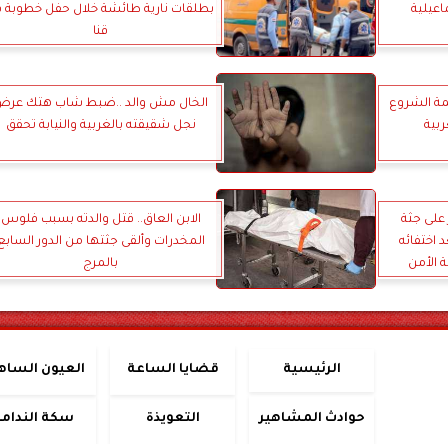
عيلية
بطلقات نارية طائشة خلال حفل خطوبة 
قنا
مة الشروع
الخال مش والد ..ضبط شاب هتك عرض
ربية
نجل شقيقته بالغربية والنيابة تحقق
 على جثة
الابن العاق.. قتل والدته بسبب فلوس
 اختفائه
المخدرات وألقى جثتها من الدور السابع
 الأمن
بالمرج
الرئيسية
قضايا الساعة
العيون الساه
حوادث المشاهير
التعويذة
سكة الندامة