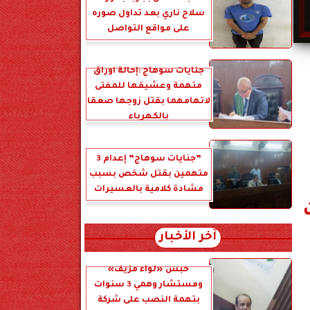
سلاح ناري بعد تداول صوره
على مواقع التواصل
جنايات سوهاج :إحالة أوراق
متهمة وعشيقها للمفتى
لاتهامهما بقتل زوجها صعقا
بالكهرباء
”جنايات سوهاج” إعدام 3
متهمين بقتل شخص بسبب
مشادة كلامية بالعسيرات
آخر الأخبار
حبس «لواء مزيف»
ومستشار وهمي 3 سنوات
بتهمة النصب على شركة