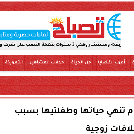
ركة والاستيلاء على 5 ملايين جنيه
أغرب القضايا
من الحياة
حوادث المشاهير
التعويذة
أم تنهي حياتها وطفلتيها بسبب
افات زوجية