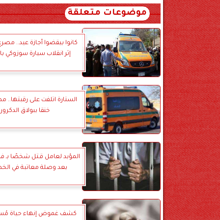
موضوعات متعلقة
إثر انقلاب سيارة سوزوكي ب
الستارة اتلفت على رقبتها.. 
خنقا ببولاق الدكرور
المؤبد لعامل قـتل شخصًا بـ 
بعد وصلة معاتبة في ال
كشف غموض إنهاء حياة مُسنّ