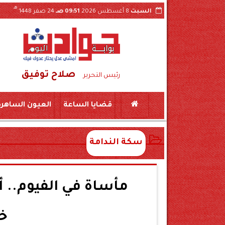
هـ
السبت
8 أغسطس 2026
09:51 صـ
24 صفر 1448
صلاح توفيق
كين بمركز المراغة سوهاج
حبس «لواء مزيف» ومستشار وهمي 3 سنوات بتهمة النصب على ش
رئيس التحرير
قضايا الساعة
العيون الساهرة
سكة الندامة
مأساة في الفيوم.. 
خل