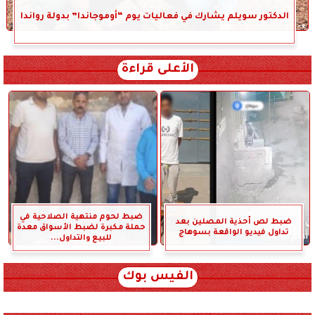
الدكتور سويلم يشارك في فعاليات يوم “أوموجاندا” بدولة رواندا
الأعلى قراءة
ضبط لحوم منتهية الصلاحية في
ضبط لص أحذية المصلين بعد
حملة مكبرة لضبط الأسواق معدة
تداول فيديو الواقعة بسوهاج
للبيع والتداول...
الفيس بوك