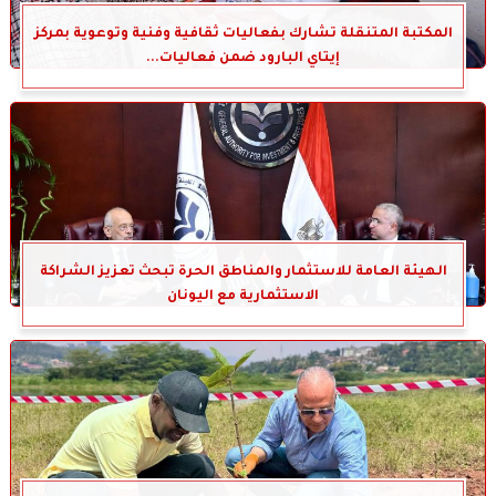
المكتبة المتنقلة تشارك بفعاليات ثقافية وفنية وتوعوية بمركز
إيتاي البارود ضمن فعاليات...
الهيئة العامة للاستثمار والمناطق الحرة تبحث تعزيز الشراكة
الاستثمارية مع اليونان