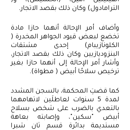
الفينيثيل أمين، (الحشيش)، و(
الترامادول) وكان ذلك بقصد الاتجار.
وأضاف أمر الإحالة أنهما حازا مادة
تخضع لبعض قيود الجواهر المخدرة (
الكلونازيبام) إحدى مشتقات
البنزوديازيين وكان ذلك بقصد الاتجار،
وأشار أمر الإحالة إلى أنهما حازا بغير
ترخيص سلاحًا أبيض ( مطواة).
كما قضتِ المحكمة، بالسجن المشدد
لمدة 5 سنوات لعاطلَين لاتهامهما
بالتعدي بالضرب على شخص بسلاح
أبيض "سكين"، وإصابته بعاهة
مستديمة بدائرة قسم ثان شبرا