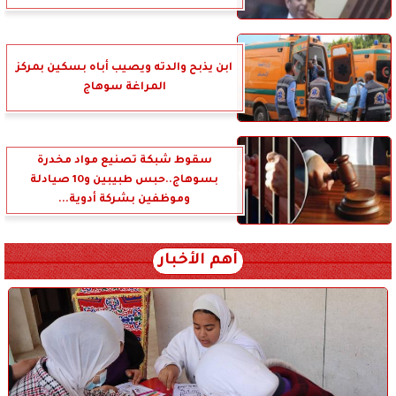
ابن يذبح والدته ويصيب أباه بسكين بمركز
المراغة سوهاج
سقوط شبكة تصنيع مواد مخدرة
بسوهاج..حبس طبيبين و10 صيادلة
وموظفين بشركة أدوية...
أهم الأخبار