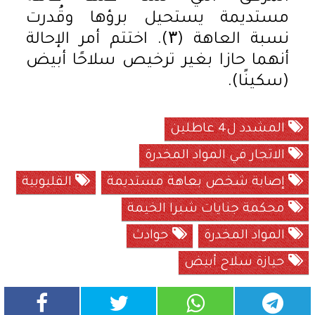
مستديمة يستحيل برؤها وقُدرت
نسبة العاهة (۳). اختتم أمر الإحالة
أنهما حازا بغير ترخيص سلاحًا أبيض
(سكينًا).
المشدد ل4 عاطلين
الاتجار في المواد المخدرة
إصابة شخص بعاهة مستديمة
القليوبية
محكمة جنايات شبرا الخيمة
المواد المخدرة
حوادث
حيازة سلاح أبيض