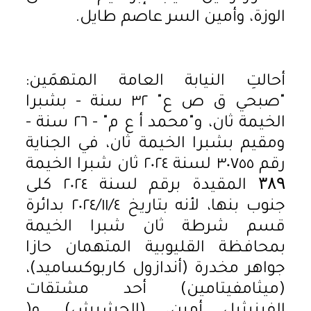
الوزة، وأمين السر عاصم طايل.
أحالتِ النيابة العامة المتهمَين:
"صبحي ق ص ع" ٣٢ سنة - بشبرا
الخيمة ثان، و"محمد أ ع م" - ٢٦ سنة -
ومقيم بشبرا الخيمة ثان، في الجناية
رقم ٣٠٧٥٥ لسنة ٢٠٢٤ ثان شبرا الخيمة
۳۸۹ المقيدة برقم لسنة ٢٠٢٤ كلى
جنوب بنها، لأنه بتاريخ ٢٠٢٤/١١/٤ بدائرة
قسم شرطة ثان شبرا الخيمة
بمحافظة القليوبية المتهمان حازا
جواهر مخدرة (أندازول كاربوكساميد)،
(ميثامفيتامين) أحد مشتقات