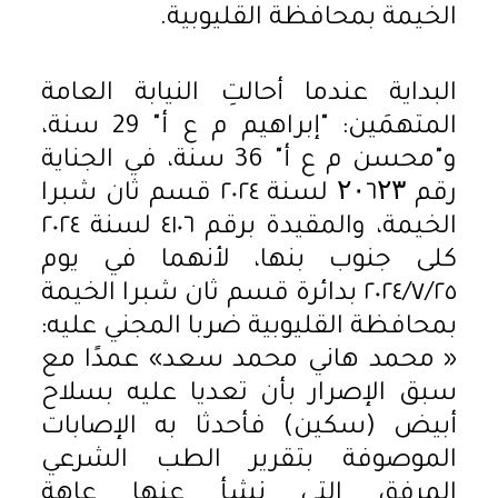
الخيمة بمحافظة القليوبية.
البداية عندما أحالتِ النيابة العامة
المتهمَين: "إبراهيم م ع أ" 29 سنة،
و"محسن م ع أ" 36 سنة، في الجناية
رقم ۲۰٦۲۳ لسنة ٢٠٢٤ قسم ثان شبرا
الخيمة، والمقيدة برقم ٤١٠٦ لسنة ٢٠٢٤
كلى جنوب بنها، لأنهما في يوم
٢٠٢٤/٧/٢٥ بدائرة قسم ثان شبرا الخيمة
بمحافظة القليوبية ضربا المجني عليه:
« محمد هاني محمد سعد» عمدًا مع
سبق الإصرار بأن تعديا عليه بسلاح
أبيض (سكين) فأحدثا به الإصابات
الموصوفة بتقرير الطب الشرعي
المرفق التي نشأ عنها عاهة