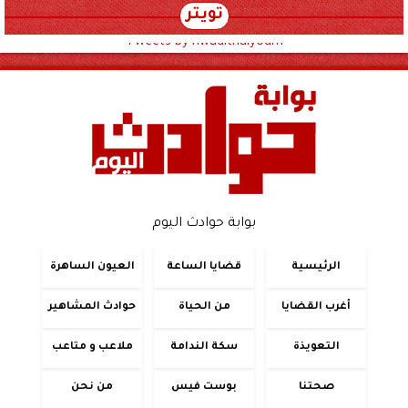
تويتر
Tweets by hwadithalyoum
بوابة حوادث اليوم
الرئيسية
قضايا الساعة
العيون الساهرة
أغرب القضايا
من الحياة
حوادث المشاهير
التعويذة
سكة الندامة
ملاعب و متاعب
صحتنا
بوست فيس
من نحن