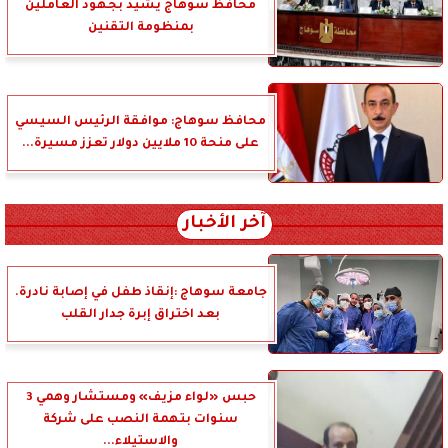
محافظ سوهاج يشيد بجهود العاملين
بمنظومة التقنين
محافظ سوهاج: موافقة الرئيس السيسي
على منحة 10 ملايين دولار تعزز مسيرة...
آخر الأخبار
جامعة سوهاج :إنقاذ طفل في إصابة نادرة.
بعد اختراق إبرة جدار القلب
حبس «لواء مزيف» ومستشار وهمي 3
سنوات بتهمة النصب على شركة
والاستيلاء...