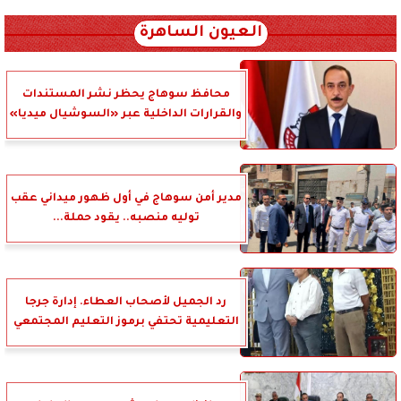
xml_json/rss/~12.xml x0n not found
العيون الساهرة
محافظ سوهاج يحظر نشر المستندات
والقرارات الداخلية عبر «السوشيال ميديا»
مدير أمن سوهاج في أول ظهور ميداني عقب
توليه منصبه.. يقود حملة...
رد الجميل لأصحاب العطاء. إدارة جرجا
التعليمية تحتفي برموز التعليم المجتمعي