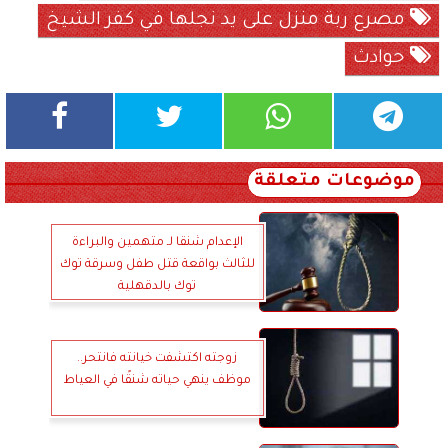
مصرع ربة منزل على يد نجلها في كفر الشيخ
حوادث
موضوعات متعلقة
الإعدام شنقا لـ متهمين والبراءة
للثالث بواقعة قتل طفل وسرقة توك
توك بالدقهلية
زوجته اكتشفت خيانته فانتحر..
موظف ينهي حياته شنقًا في العياط