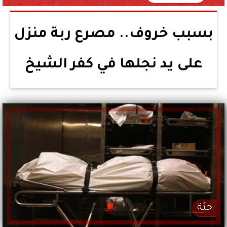
بسبب خروف.. مصرع ربة منزل
على يد نجلها في كفر الشيخ
جثة