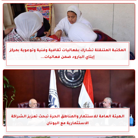
المكتبة المتنقلة تشارك بفعاليات ثقافية وفنية وتوعوية بمركز
إيتاي البارود ضمن فعاليات...
الهيئة العامة للاستثمار والمناطق الحرة تبحث تعزيز الشراكة
الاستثمارية مع اليونان