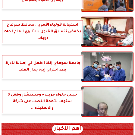
ويفارق الحياة بسوهاج
استجابة لأولياء الأمور... محافظ سوهاج
يخفض تنسيق القبول بالثانوي العام لـ245
درجة...
جامعة سوهاج :إنقاذ طفل في إصابة نادرة.
بعد اختراق إبرة جدار القلب
حبس «لواء مزيف» ومستشار وهمي 3
سنوات بتهمة النصب على شركة
والاستيلاء...
أهم الأخبار