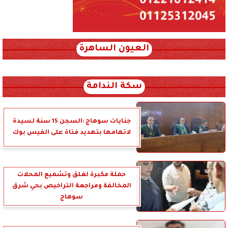
العيون الساهرة
xml_json/rss/~12.xml x0n not found
سكة الندامة
جنايات سوهاج :السجن 15 سنة لسيدة
لاتهامها بتهديد فتاة على الفيس بوك
حملة مكبرة لغلق وتشميع المحلات
المخالفة ومراجعة التراخيص بحي شرق
سوهاج