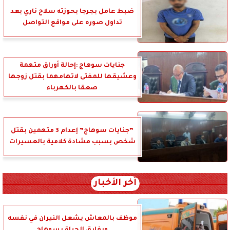
ضبط عامل بجرجا بحوزته سلاح ناري بعد
تداول صوره على مواقع التواصل
جنايات سوهاج :إحالة أوراق متهمة
وعشيقها للمفتى لاتهامهما بقتل زوجها
صعقا بالكهرباء
”جنايات سوهاج” إعدام 3 متهمين بقتل
شخص بسبب مشادة كلامية بالعسيرات
آخر الأخبار
موظف بالمعاش يشعل النيران في نفسه