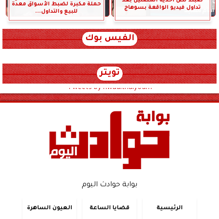
ضبط لص أحذية المصلين بعد
حملة مكبرة لضبط الأسواق معدة
تداول فيديو الواقعة بسوهاج
للبيع والتداول...
الفيس بوك
تويتر
Tweets by hwadithalyoum
بوابة حوادث اليوم
الرئيسية
قضايا الساعة
العيون الساهرة