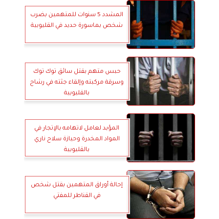
المشدد 5 سنوات للمتهمين بضرب
شخص بماسورة حديد في القليوبية
حبس متهم بقتل سائق توك توك
وسرقة مركبته وإلقاء جثته في رشاح
بالقليوبية
المؤبد لعامل لاتهامه بالإتجار في
المواد المخدرة وحيازة سلاح ناري
بالقليوبية
إحالة أوراق المتهمين بقتل شخص
في القناطر للمفتي