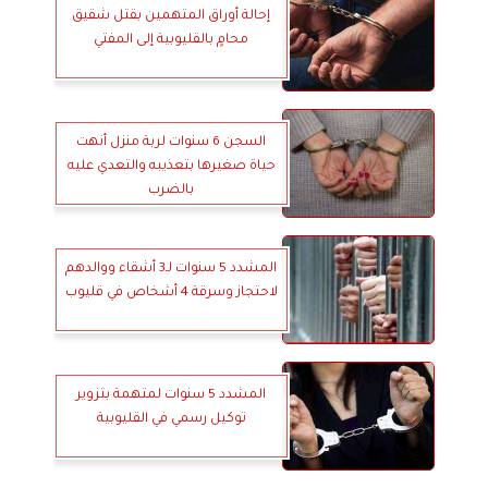
إحالة أوراق المتهمين بقتل شقيق
محامٍ بالقليوبية إلى المفتي
السجن 6 سنوات لربة منزل أنهت
حياة صغيرها بتعذيبه والتعدي عليه
بالضرب
المشدد 5 سنوات لـ3 أشقاء ووالدهم
لاحتجاز وسرقة 4 أشخاص في قليوب
المشدد 5 سنوات لمتهمة بتزوير
توكيل رسمي في القليوبية