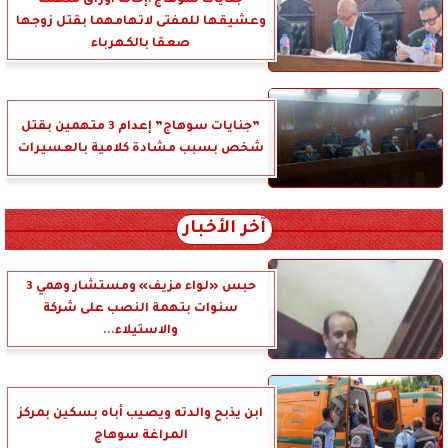
جنايات سوهاج :إحالة أوراق متهمة
وعشيقها للمفتى لاتهامهما بقتل زوجها
صعقا بالكهرباء
”جنايات سوهاج” إعدام 3 متهمين بقتل
شخص بسبب مشادة كلامية بالعسيرات
آخر الأخبار
حبس «لواء مزيف» ومستشار وهمي 3
سنوات بتهمة النصب على شركة
والاستيلاء...
ابن يذبح والدته ويصيب أباه بسكين بمركز
المراغة سوهاج