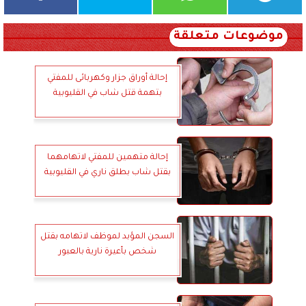
موضوعات متعلقة
إحالة أوراق جزار وكهربائى للمفتي
بتهمة قتل شاب في القليوبية
إحالة متهمين للمفتي لاتهامهما
بقتل شاب بطلق ناري في القليوبية
السجن المؤبد لموظف لاتهامه بقتل
شخص بأعيرة نارية بالعبور