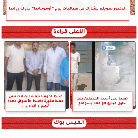
الدكتور سويلم يشارك في فعاليات يوم “أوموجاندا” بدولة رواندا
الأعلى قراءة
ضبط لحوم منتهية الصلاحية في
ضبط لص أحذية المصلين بعد
حملة مكبرة لضبط الأسواق معدة
تداول فيديو الواقعة بسوهاج
للبيع والتداول...
الفيس بوك