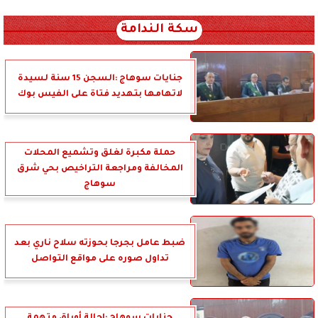
xml_json/rss/~12.xml x0n not found
سكة الندامة
جنايات سوهاج :السجن 15 سنة لسيدة
لاتهامها بتهديد فتاة على الفيس بوك
حملة مكبرة لغلق وتشميع المحلات
المخالفة ومراجعة التراخيص بحي شرق
سوهاج
ضبط عامل بجرجا بحوزته سلاح ناري بعد
تداول صوره على مواقع التواصل