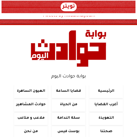
تويتر
Tweets by hwadithalyoum
بوابة حوادث اليوم
الرئيسية
قضايا الساعة
العيون الساهرة
أغرب القضايا
من الحياة
حوادث المشاهير
التعويذة
سكة الندامة
ملاعب و متاعب
صحتنا
بوست فيس
من نحن