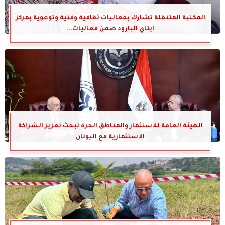
المكتبة المتنقلة تشارك بفعاليات ثقافية وفنية وتوعوية بمركز
إيتاي البارود ضمن فعاليات...
الهيئة العامة للاستثمار والمناطق الحرة تبحث تعزيز الشراكة
الاستثمارية مع اليونان