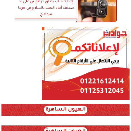
إصابة شاب بطلق خرطوش على يد
صديقه أثناء العبث بالسلاح فى جرجا
سوهاج
العيون الساهرة
xml_json/rss/~12.xml x0n not found