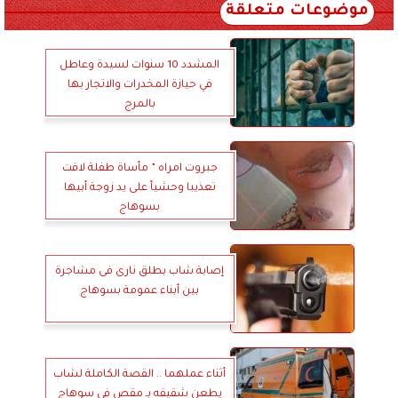
موضوعات متعلقة
المشدد 10 سنوات لسيدة وعاطل
في حيازة المخدرات والاتجار بها
بالمرج
جبروت امراه ” مأساة طفلة لاقت
تعذيبا وحشيأ على يد زوجة أبيها
بسوهاج
إصابة شاب بطلق نارى فى مشاجرة
بين أبناء عمومة بسوهاج
أثناء عملهما .. القصة الكاملة لشاب
يطعن شقيقه بـ مقص في سوهاج