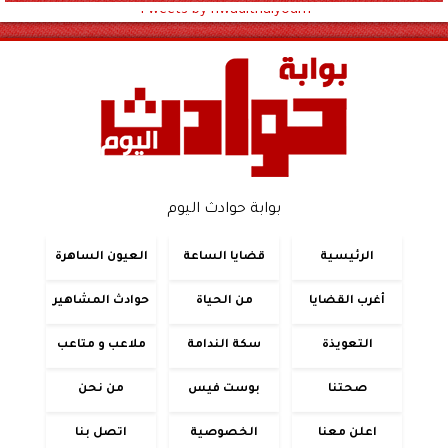
Tweets by hwadithalyoum
بوابة حوادث اليوم
الرئيسية
قضايا الساعة
العيون الساهرة
أغرب القضايا
من الحياة
حوادث المشاهير
التعويذة
سكة الندامة
ملاعب و متاعب
صحتنا
بوست فيس
من نحن
اعلن معنا
الخصوصية
اتصل بنا