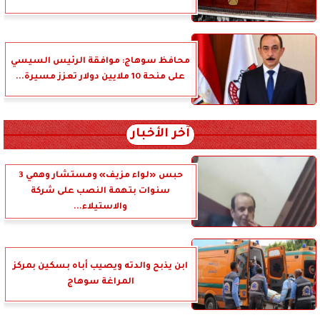
محافظ سوهاج: موافقة الرئيس السيسي
على منحة 10 ملايين دولار تعزز مسيرة...
آخر الأخبار
حبس «لواء مزيف» ومستشار وهمي 3
سنوات بتهمة النصب على شركة
والاستيلاء...
ابن يذبح والدته ويصيب أباه بسكين بمركز
المراغة سوهاج