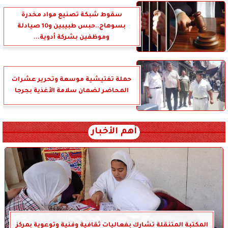
سقوط شبكة تصنيع مواد مخدرة
بسوهاج..حبس طبيبين و10 صيادلة
وموظفين بشركة أدوية...
حملة تفتيشية موسعة وتحرير عشرات
المحاضر لضمان سلامة الأغذية بجرجا
أهم الأخبار
المكتبة المتنقلة تشارك بفعاليات ثقافية وفنية وتوعوية بمركز