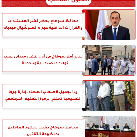
العيون الساهرة
محافظ سوهاج يحظر نشر المستندات
والقرارات الداخلية عبر «السوشيال ميديا»
مدير أمن سوهاج في أول ظهور ميداني عقب
توليه منصبه.. يقود حملة...
رد الجميل لأصحاب العطاء. إدارة جرجا
التعليمية تحتفي برموز التعليم المجتمعي
محافظ سوهاج يشيد بجهود العاملين
بمنظومة التقنين