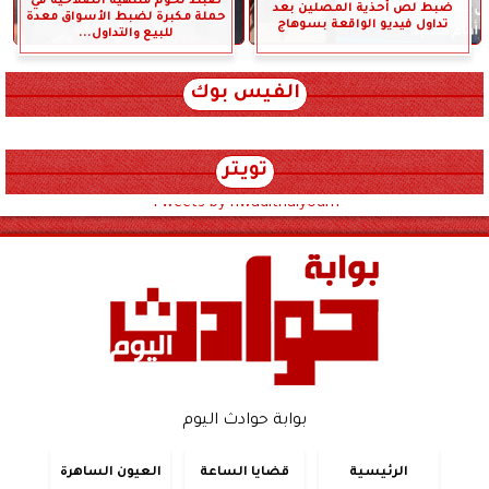
ضبط لحوم منتهية الصلاحية في
ضبط لص أحذية المصلين بعد
حملة مكبرة لضبط الأسواق معدة
تداول فيديو الواقعة بسوهاج
للبيع والتداول...
الفيس بوك
تويتر
Tweets by hwadithalyoum
بوابة حوادث اليوم
الرئيسية
قضايا الساعة
العيون الساهرة