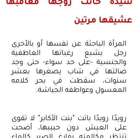
سيدة خانت زوجها فعاقبها
عشيقها مرتين
المرأة الباحثة عن نفسها أو بالأحرى
رجل يشبع رغباتها العاطفية
والجنسية -على حد سواء- حتى وجد
ضالتها في شاب يصغرها بعشر
سنوات، سقطت في بحر كلامه
المعسول وعواطفه الجياشة.
رويدًا رويدًا باتت "بنت الأكابر" لا تقوى
على العيش دون حبيبها، أضحت
تنتظر مكالمته بفارغ الصبر كالماء