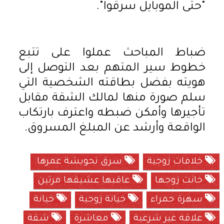
"حتى الموبايل سرقوا".
ضباط المباحث عملوا على تتبع
خطوط سير المتهم بعد التوصل إلى
هويته بفضل بطاقته الشخصية التي
سلم صورة منها لمالك الشقة مقابل
تأجيرها وأمكن ضبطه واعترف بارتكاب
الواقعة وأرشد عن المبلغ المسروق.
خلافات زوجية
سرق تحويشة عمرها.
خانت زوجها
عاقبها عشيقها مرتين
سهرة حمراء
خيانة زوجية
خيانة
علاقة غير شرعية
معاشرة
شقة