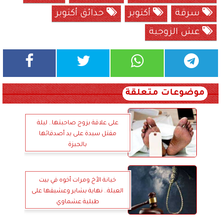
سرقة
أكتوبر
حدائق أكتوبر
عش الزوجية
موضوعات متعلقة
على علاقة بزوج صاحبتها.. ليلة
مقتل سيدة على يد أصدقائها
بالجيزة
خيانة الأخ ومرات أخوه في بيت
العيلة.. نهاية بشاير وعشيقها على
طبلية عشماوي