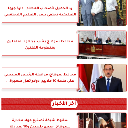
رد الجميل لأصحاب العطاء. إدارة جرجا
التعليمية تحتفي برموز التعليم المجتمعي
محافظ سوهاج يشيد بجهود العاملين
بمنظومة التقنين
محافظ سوهاج: موافقة الرئيس السيسي
على منحة 10 ملايين دولار تعزز مسيرة...
آخر الأخبار
سقوط شبكة تصنيع مواد مخدرة
بسوهاج..حبس طبيبين و10 صيادلة