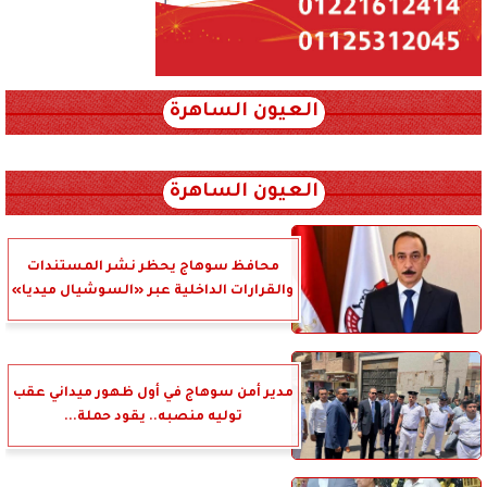
العيون الساهرة
xml_json/rss/~12.xml x0n not found
العيون الساهرة
محافظ سوهاج يحظر نشر المستندات
والقرارات الداخلية عبر «السوشيال ميديا»
مدير أمن سوهاج في أول ظهور ميداني عقب
توليه منصبه.. يقود حملة...