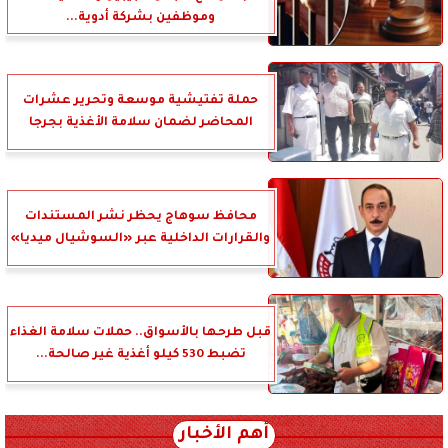
وموظفين بشركة أدوية...
حملة تفتيشية موسعة وتحرير عشرات
المحاضر لضمان سلامة الأغذية بجرجا
محافظ سوهاج يحظر نشر المستندات
والقرارات الداخلية عبر «السوشيال ميديا»
قبل طرحها بالأسواق.. حملات سلامة الغذاء
تضبط 530 كيلو أغذية غير صالحة...
أهم الأخبار