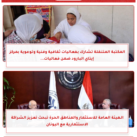
المكتبة المتنقلة تشارك بفعاليات ثقافية وفنية وتوعوية بمركز
إيتاي البارود ضمن فعاليات...
الهيئة العامة للاستثمار والمناطق الحرة تبحث تعزيز الشراكة
الاستثمارية مع اليونان