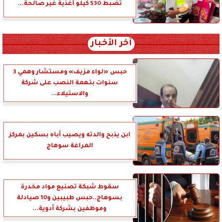
تضبط 530 كيلو أغذية غير صالحة...
آخر الأخبار
حبس «لواء مزيف» ومستشار وهمي 3
سنوات بتهمة النصب على شركة
والاستيلاء...
ابن يذبح والدته ويصيب أباه بسكين بمركز
المراغة سوهاج
سقوط شبكة تصنيع مواد مخدرة
بسوهاج..حبس طبيبين و10 صيادلة
وموظفين بشركة أدوية...