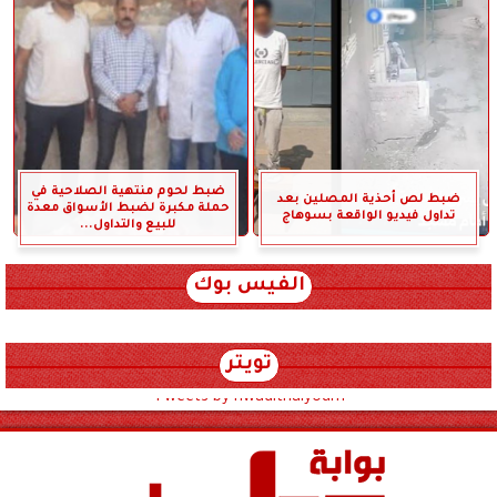
ضبط لحوم منتهية الصلاحية في
ضبط لص أحذية المصلين بعد
حملة مكبرة لضبط الأسواق معدة
تداول فيديو الواقعة بسوهاج
للبيع والتداول...
الفيس بوك
تويتر
Tweets by hwadithalyoum