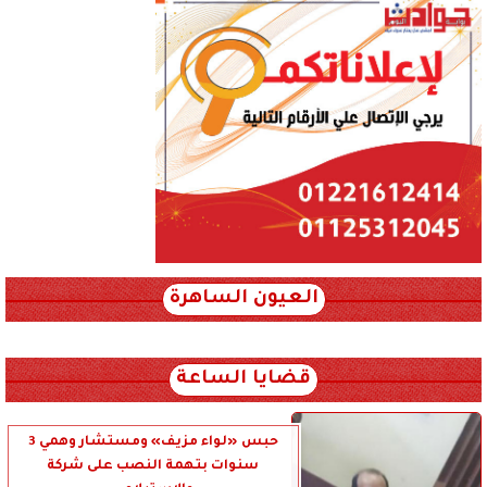
العيون الساهرة
xml_json/rss/~12.xml x0n not found
قضايا الساعة
حبس «لواء مزيف» ومستشار وهمي 3
سنوات بتهمة النصب على شركة