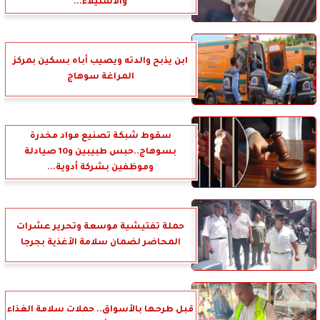
والاستيلاء...
ابن يذبح والدته ويصيب أباه بسكين بمركز
المراغة سوهاج
سقوط شبكة تصنيع مواد مخدرة
بسوهاج..حبس طبيبين و10 صيادلة
وموظفين بشركة أدوية...
حملة تفتيشية موسعة وتحرير عشرات
المحاضر لضمان سلامة الأغذية بجرجا
قبل طرحها بالأسواق.. حملات سلامة الغذاء