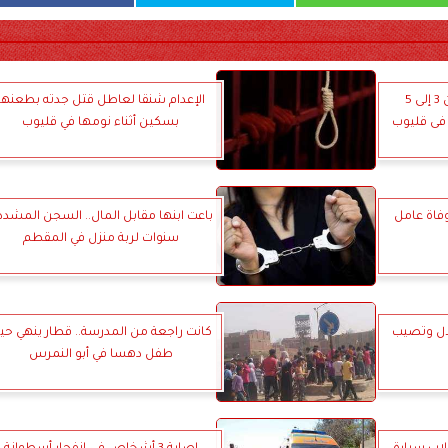
السجن المؤبد والمشدد من 3 إلى 5
الإعدام شنقا لعاطل قتل جدته بطعنها
فى قليوب
بسكين أثناء نومها في قليوب
وفاة عامل
سنوات لربة منزل في المقطم
لال وتصيب
كانت راجعة من المدرسة.. قطار ينهي حيا
طفل دهسا في أبو النمرس