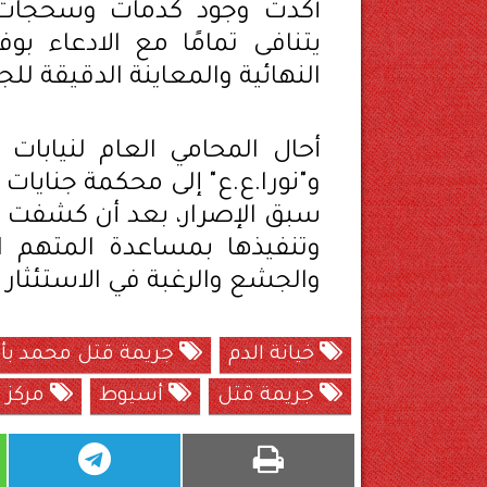
أكدت وجود كدمات وسحجات 
يتنافى تمامًا مع الادعاء بو
النهائية والمعاينة الدقيقة لل
أحال المحامي العام لنيابات
و"نورا.ع.ع" إلى محكمة جنايا
سبق الإصرار، بعد أن كشفت 
وتنفيذها بمساعدة المتهم ال
والجشع والرغبة في الاستئثار ب
خيانة الدم
جريمة قتل محمد بأ
جريمة قتل
أسيوط
مركز ا