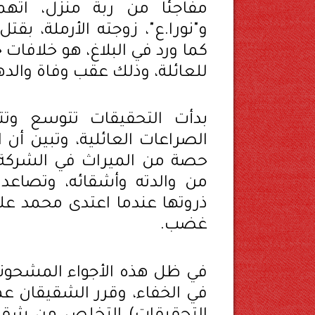
مفاجئًا من ربة منزل، اته
و"نورا.ع"، زوجته الأرملة، بقت
كما ورد في البلاغ، هو خلافا
للعائلة، وذلك عقب وفاة والد
بدأت التحقيقات تتوسع و
الصراعات العائلية، وتبين أن
حصة من الميراث في الشرك
من والدته وأشقائه، وتصاعدت
ذروتها عندما اعتدى محمد عل
غضب.
في ظل هذه الأجواء المشحونة ب
في الخفاء، وقرر الشقيقان عمر 