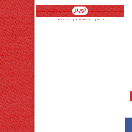
تويتر
Tweets by hwadithalyoum