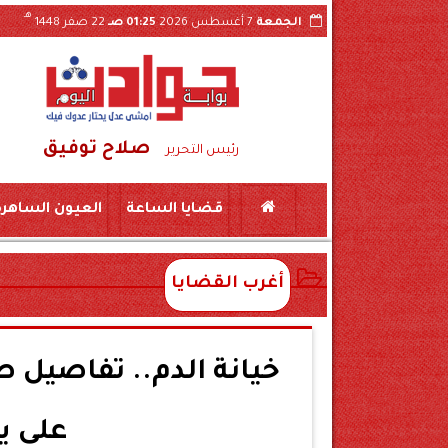
هـ
الجمعة
7 أغسطس 2026
01:25 صـ
22 صفر 1448
صلاح توفيق
ندات والقرارات الداخلية عبر «السوشيال ميديا»
رئيس التحرير
قضايا الساعة
العيون الساهرة
أغرب القضايا
خيانة الدم.. تفاصيل 
على ي