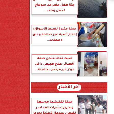
جثة طفل حضر من سوهاج
لحفل زفاف...
حملة مكبرة لضبط الأسواق :
إعدام أغذية غير صالحة وغلق
3 محلات...
ضبط فتاة تنتحل صفة
أخصائى علاج طبيعى داخل
مركز غير مرخص بجهينة...
آخر الأخبار
حملة تفتيشية موسعة
وتحرير عشرات المحاضر
لضمان سلامة الأغذية بجرجا