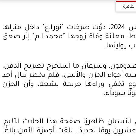
القاهرة
في صباح السبت 10 أغسطس 2024، دوّت صرخات "نورا.ع" داخل منزلها
ط، معلنة وفاة زوجها "محمد.ا.م" إثر صعق
 روايتها.
صدومون، وسرعان ما استخرج تصريح الدفن،
يه أجواء الحزن والأسى، فلم يخطر ببال أحد
ع تخفي وراءها جريمة بشعة، وأن الحزن
بًا سوداء.
لنسيان ظاهريًا صفحة هذا الحادث الأليم؛
ن يومًا تحديدًا، تلقت أجهزة الأمن بلاغًا