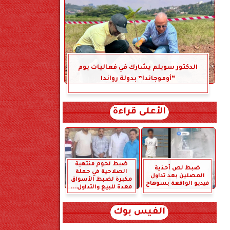
الدكتور سويلم يشارك في فعاليات يوم
“أوموجاندا” بدولة رواندا
الأعلى قراءة
ضبط لحوم منتهية
ضبط لص أحذية
الصلاحية في حملة
المصلين بعد تداول
مكبرة لضبط الأسواق
فيديو الواقعة بسوهاج
معدة للبيع والتداول...
الفيس بوك