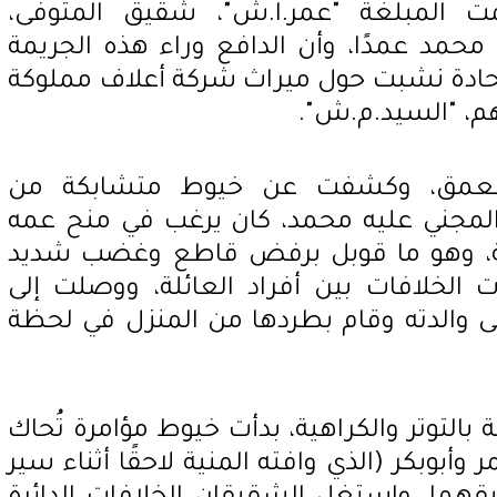
مت المبلغة "عمر.ا.ش"، شقيق المتوفى،
ل محمد عمدًا، وأن الدافع وراء هذه الجريمة
ت حادة نشبت حول ميراث شركة أعلاف مملوكة
هم، "السيد.م.ش".
تتعمق، وكشفت عن خيوط متشابكة من
 المجني عليه محمد، كان يرغب في منح عمه
ة، وهو ما قوبل برفض قاطع وغضب شديد
 الخلافات بين أفراد العائلة، ووصلت إلى
ى والدته وقام بطردها من المنزل في لحظة
التوتر والكراهية، بدأت خيوط مؤامرة تُحاك
وأبوبكر (الذي وافته المنية لاحقًا أثناء سير