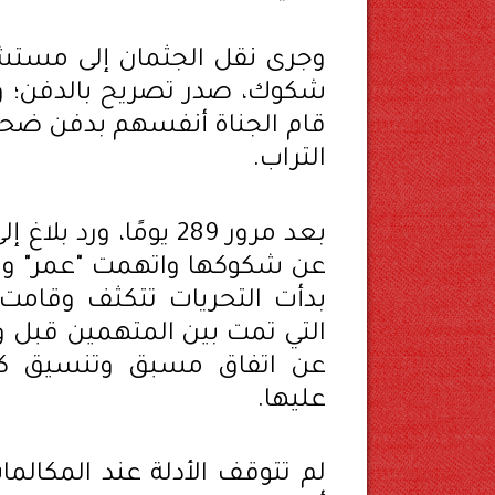
وجرى نقل الجثمان إلى مستش
شكوك، صدر تصريح بالدفن؛
قام الجناة أنفسهم بدفن ضحي
التراب.
بعد مرور 289 يومًا
عن شكوكها واتهمت "عمر" و"نورا
بدأت التحريات تتكثف وقامت ا
التي تمت بين المتهمين قبل 
عن اتفاق مسبق وتنسيق كامل
عليها.
لم تتوقف الأدلة عند المكالم