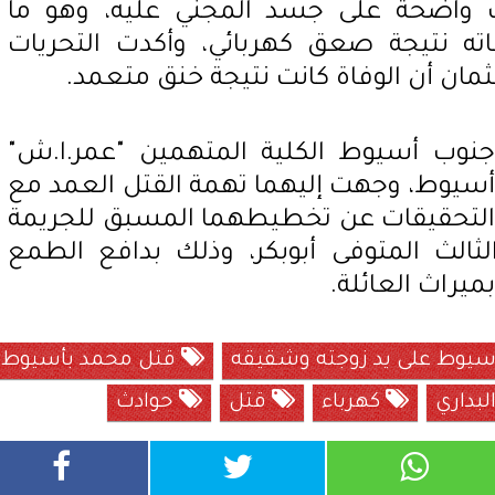
واضحة على جسد المجني عليه، وهو ما
فاته نتيجة صعق كهربائي، وأكدت التحريات
جثمان أن الوفاة كانت نتيجة خنق متعمد.
 جنوب أسيوط الكلية المتهمين "عمر.ا.ش"
ت أسيوط، وجهت إليهما تهمة القتل العمد مع
التحقيقات عن تخطيطهما المسبق للجريمة
ثالث المتوفى أبوبكر، وذلك بدافع الطمع
ميراث العائلة.
سيوط على يد زوجته وشقيقه
قتل محمد بأسيوط
لبداري
كهرباء
قتل
حوادث