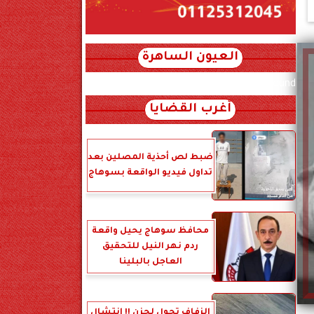
العيون الساهرة
xml_json/rss/~12.xml x0n not found
أغرب القضايا
ضبط لص أحذية المصلين بعد
تداول فيديو الواقعة بسوهاج
محافظ سوهاج يحيل واقعة
ردم نهر النيل للتحقيق
العاجل بالبلينا
الزفاف تحول لحزن !! انتشال