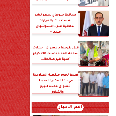
محافظ سوهاج يحظر نشر
المستندات والقرارات
الداخلية عبر «السوشيال
ميديا»
قبل طرحها بالأسواق.. حملات
سلامة الغذاء تضبط 530 كيلو
أغذية غير صالحة...
ضبط لحوم منتهية الصلاحية
في حملة مكبرة لضبط
الأسواق معدة للبيع
والتداول...
أهم الأخبار