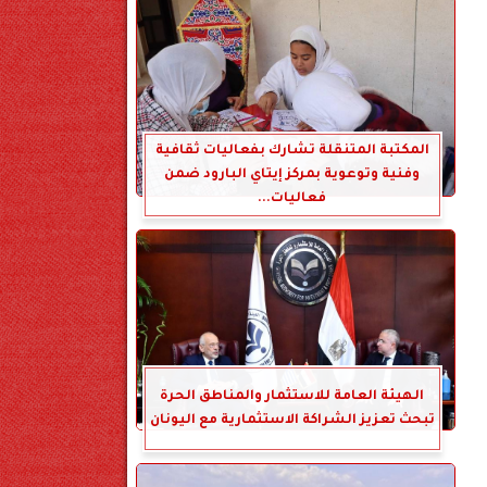
المكتبة المتنقلة تشارك بفعاليات ثقافية
وفنية وتوعوية بمركز إيتاي البارود ضمن
فعاليات...
الهيئة العامة للاستثمار والمناطق الحرة
تبحث تعزيز الشراكة الاستثمارية مع اليونان