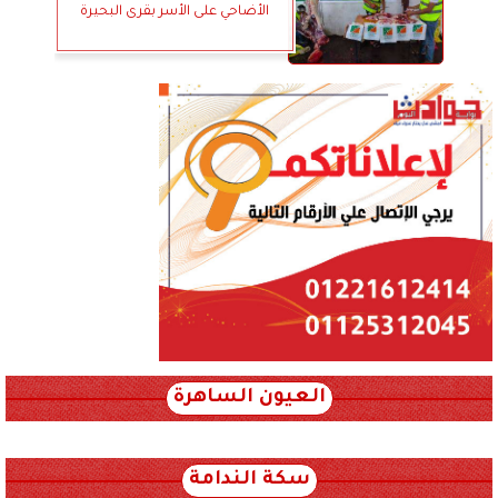
الأضاحي على الأسر بقرى البحيرة
العيون الساهرة
xml_json/rss/~12.xml x0n not found
سكة الندامة