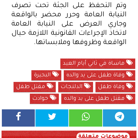
وتم التحفظ على الجثة تحت تصرف
النيابة العامة وحرر محضر بالواقعة
وجاري العرض على النيابة العامة
لاتخاذ الإجراءات القانونية اللازمة حيال
الواقعة وظروفها وملابساتها.
ماساة في ثاني أيام العيد
وفاة طفل على يد والده
البحيرة
وفاة طفل
الدلنجات
مقتل طفل
مقتل طفل على يد والده
حوادث
موضوعات متعلقة