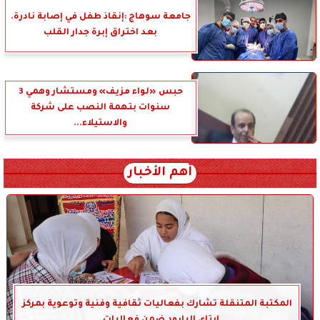
جامعة سوهاج :إنقاذ طفل في إصابة نادرة.
بعد اختراق إبرة جدار القلب
حبس «لواء مزيف» ومستشار وهمي 3
سنوات بتهمة النصب على شركة
والاستيلاء...
أهم الأخبار
المكتبة المتنقلة تشارك بفعاليات ثقافية وفنية وتوعوية بمركز
إيتاي البارود ضمن فعاليات...