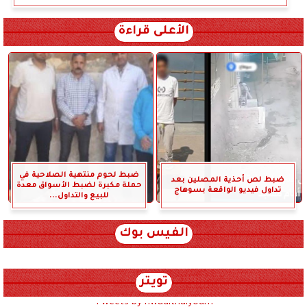
الأعلى قراءة
ضبط لحوم منتهية الصلاحية في
ضبط لص أحذية المصلين بعد
حملة مكبرة لضبط الأسواق معدة
تداول فيديو الواقعة بسوهاج
للبيع والتداول...
الفيس بوك
تويتر
Tweets by hwadithalyoum