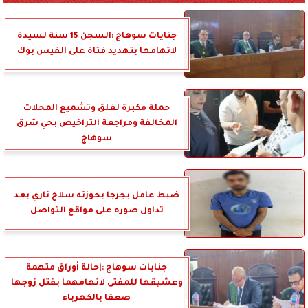
جنايات سوهاج :السجن 15 سنة لسيدة
لاتهامها بتهديد فتاة على الفيس بوك
حملة مكبرة لغلق وتشميع المحلات
المخالفة ومراجعة التراخيص بحي شرق
سوهاج
ضبط عامل بجرجا بحوزته سلاح ناري بعد
تداول صوره على مواقع التواصل
جنايات سوهاج :إحالة أوراق متهمة
وعشيقها للمفتى لاتهامهما بقتل زوجها
صعقا بالكهرباء