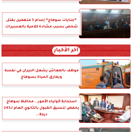
”جنايات سوهاج” إعدام 3 متهمين بقتل
شخص بسبب مشادة كلامية بالعسيرات
آخر الأخبار
موظف بالمعاش يشعل النيران في نفسه
ويفارق الحياة بسوهاج
استجابة لأولياء الأمور... محافظ سوهاج
يخفض تنسيق القبول بالثانوي العام لـ245
درجة...