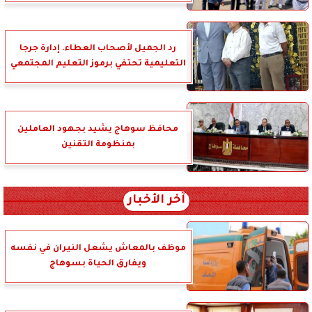
رد الجميل لأصحاب العطاء. إدارة جرجا
التعليمية تحتفي برموز التعليم المجتمعي
محافظ سوهاج يشيد بجهود العاملين
بمنظومة التقنين
آخر الأخبار
موظف بالمعاش يشعل النيران في نفسه
ويفارق الحياة بسوهاج