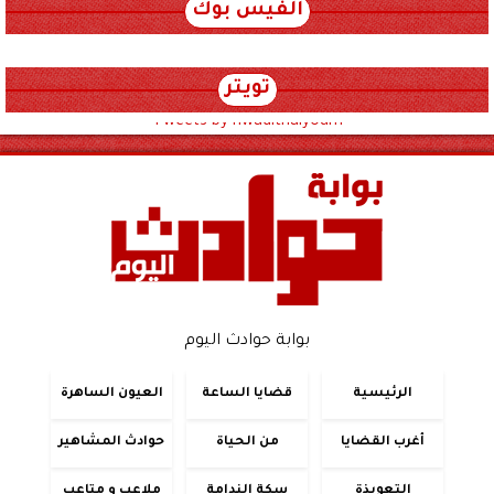
الفيس بوك
تويتر
Tweets by hwadithalyoum
بوابة حوادث اليوم
الرئيسية
قضايا الساعة
العيون الساهرة
أغرب القضايا
من الحياة
حوادث المشاهير
التعويذة
سكة الندامة
ملاعب و متاعب