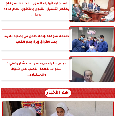
استجابة لأولياء الأمور... محافظ سوهاج
يخفض تنسيق القبول بالثانوي العام لـ245
درجة...
جامعة سوهاج :إنقاذ طفل في إصابة نادرة.
بعد اختراق إبرة جدار القلب
حبس «لواء مزيف» ومستشار وهمي 3
سنوات بتهمة النصب على شركة
والاستيلاء...
أهم الأخبار