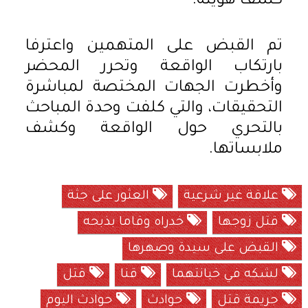
كشف هويته.
تم القبض على المتهمين واعترفا
بارتكاب الواقعة وتحرر المحضر
وأخطرت الجهات المختصة لمباشرة
التحقيقات، والتي كلفت وحدة المباحث
بالتحري حول الواقعة وكشف
ملابساتها.
علاقة غير شرعية
العثور على جثة
قتل زوجها
خدراه وقاما بذبحه
القبض على سيدة وصهرها
لشكه في خيانتهما
قنا
قتل
جريمة قتل
حوادث
حوادث اليوم