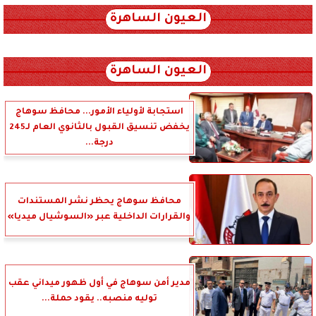
العيون الساهرة
xml_json/rss/~12.xml x0n not found
العيون الساهرة
استجابة لأولياء الأمور... محافظ سوهاج
يخفض تنسيق القبول بالثانوي العام لـ245
درجة...
محافظ سوهاج يحظر نشر المستندات
والقرارات الداخلية عبر «السوشيال ميديا»
مدير أمن سوهاج في أول ظهور ميداني عقب
توليه منصبه.. يقود حملة...