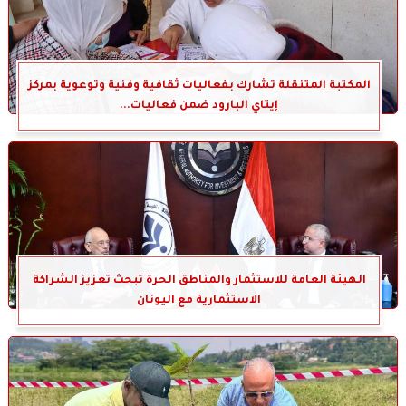
المكتبة المتنقلة تشارك بفعاليات ثقافية وفنية وتوعوية بمركز
إيتاي البارود ضمن فعاليات...
الهيئة العامة للاستثمار والمناطق الحرة تبحث تعزيز الشراكة
الاستثمارية مع اليونان