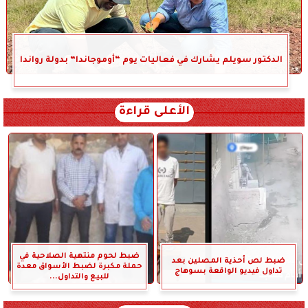
الدكتور سويلم يشارك في فعاليات يوم “أوموجاندا” بدولة رواندا
الأعلى قراءة
ضبط لحوم منتهية الصلاحية في
ضبط لص أحذية المصلين بعد
حملة مكبرة لضبط الأسواق معدة
تداول فيديو الواقعة بسوهاج
للبيع والتداول...