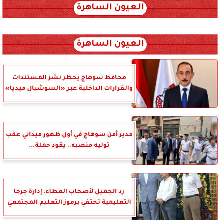
العيون الساهرة
xml_json/rss/~12.xml x0n not found
العيون الساهرة
محافظ سوهاج يحظر نشر المستندات
والقرارات الداخلية عبر «السوشيال ميديا»
مدير أمن سوهاج في أول ظهور ميداني عقب
توليه منصبه.. يقود حملة...
رد الجميل لأصحاب العطاء. إدارة جرجا
التعليمية تحتفي برموز التعليم المجتمعي