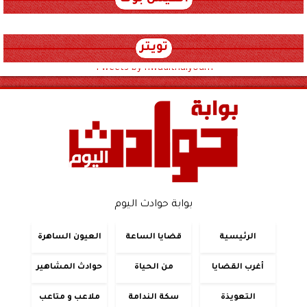
تويتر
Tweets by hwadithalyoum
بوابة حوادث اليوم
الرئيسية
قضايا الساعة
العيون الساهرة
أغرب القضايا
من الحياة
حوادث المشاهير
التعويذة
سكة الندامة
ملاعب و متاعب