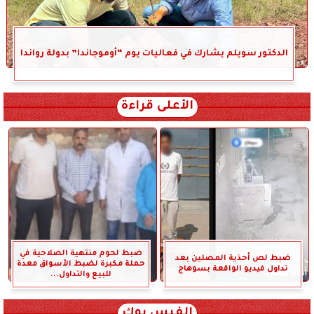
الدكتور سويلم يشارك في فعاليات يوم “أوموجاندا” بدولة رواندا
الأعلى قراءة
ضبط لحوم منتهية الصلاحية في
ضبط لص أحذية المصلين بعد
حملة مكبرة لضبط الأسواق معدة
تداول فيديو الواقعة بسوهاج
للبيع والتداول...
الفيس بوك