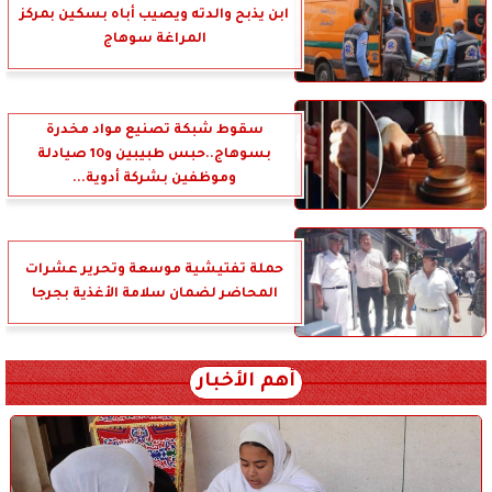
ابن يذبح والدته ويصيب أباه بسكين بمركز
المراغة سوهاج
سقوط شبكة تصنيع مواد مخدرة
بسوهاج..حبس طبيبين و10 صيادلة
وموظفين بشركة أدوية...
حملة تفتيشية موسعة وتحرير عشرات
المحاضر لضمان سلامة الأغذية بجرجا
أهم الأخبار