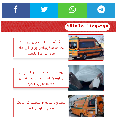
موضوعات متعلقة
ننشر أسماء المصابين في حادث
تصادم ميكروباص وربع نقل أمام
مرور بني مزار بالمنيا
زوجة وعشيقها يقتلان الزوج ثم
يمارسان العلاقة بجوار جثته قبل
تقطيعها إلى 11 جزءًا
مصرع وإصابة 14 شخصا فى حادث
تصادم سيارتين بالمنيا