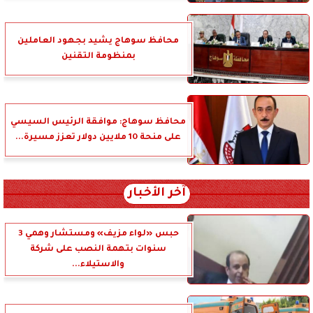
محافظ سوهاج يشيد بجهود العاملين
بمنظومة التقنين
محافظ سوهاج: موافقة الرئيس السيسي
على منحة 10 ملايين دولار تعزز مسيرة...
آخر الأخبار
حبس «لواء مزيف» ومستشار وهمي 3
سنوات بتهمة النصب على شركة
والاستيلاء...