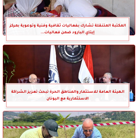
المكتبة المتنقلة تشارك بفعاليات ثقافية وفنية وتوعوية بمركز
إيتاي البارود ضمن فعاليات...
الهيئة العامة للاستثمار والمناطق الحرة تبحث تعزيز الشراكة
الاستثمارية مع اليونان