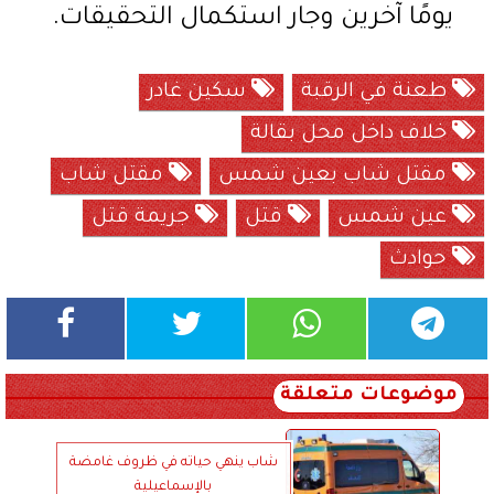
يومًا آخرين وجار استكمال التحقيقات.
طعنة في الرقبة
سكين غادر
خلاف داخل محل بقالة
مقتل شاب بعين شمس
مقتل شاب
عين شمس
قتل
جريمة قتل
حوادث
موضوعات متعلقة
شاب ينهي حياته في ظروف غامضة
بالإسماعيلية