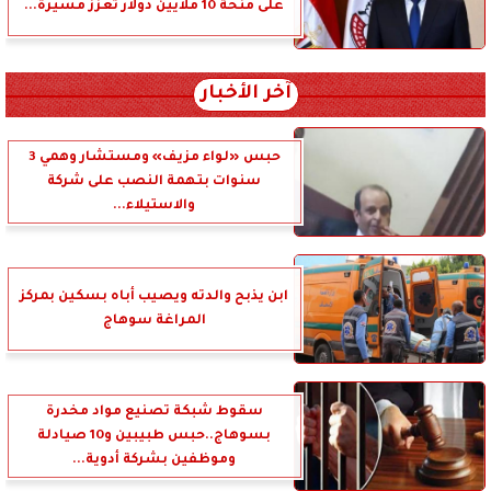
على منحة 10 ملايين دولار تعزز مسيرة...
آخر الأخبار
حبس «لواء مزيف» ومستشار وهمي 3
سنوات بتهمة النصب على شركة
والاستيلاء...
ابن يذبح والدته ويصيب أباه بسكين بمركز
المراغة سوهاج
سقوط شبكة تصنيع مواد مخدرة
بسوهاج..حبس طبيبين و10 صيادلة
وموظفين بشركة أدوية...