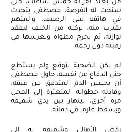
من بعيد لقرابة خمس ساعات، حتى
سنحت له الفرصة، مصطفى يتحدث
في هاتفه على الرصيف، والمتهم
يقترب منه، يركله من الخلف ليفقد
توازنه، ثم يخرج مطواة ويغرسها في
رقبته دون رحمة.
لم يكن الضحية يتوقع ولم يستطع
حتى الدفاع عن نفسه، حاول مصطفى
أن يحبس الدم المتدفق من عنقه،
وقادته خطواته المتعثرة إلى المحل
مرة أخرى، لينهار بين يدي شقيقه
ويسقط غارقا في دمائه.
ركض الأهالي وشقيقه به إلى