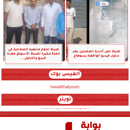
ضبط لحوم منتهية الصلاحية في
ضبط لص أحذية المصلين بعد
حملة مكبرة لضبط الأسواق معدة
تداول فيديو الواقعة بسوهاج
للبيع والتداول...
الفيس بوك
hwadithalyoum
تويتر
Tweets by hwadithalyoum