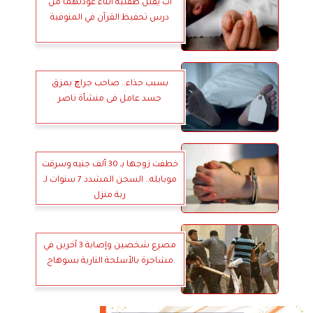
أب يقتل طفليه أثناء عودتهما من
درس تحفيظ القرآن في المنوفية
بسبب حذاء.. صاحب جراچ يمزق
جسد عامل فى منشأة ناصر
خطفت زوجها بـ 30 ألف جنيه وسرقت
موبايله.. السجن المشدد 7 سنوات لـ
ربة منزل
مصرع شخصين وإصابة 3 آخرين في
مشاجرة بالأسلحة النارية بسوهاج