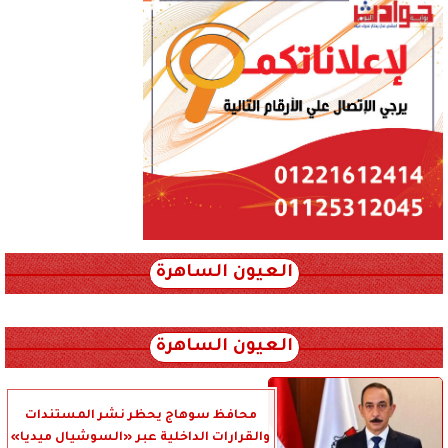
العيون الساهرة
xml_json/rss/~12.xml x0n not found
العيون الساهرة
محافظ سوهاج يحظر نشر المستندات
والقرارات الداخلية عبر «السوشيال ميديا»