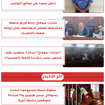
تداول صوره على مواقع التواصل
جنايات سوهاج :إحالة أوراق متهمة
وعشيقها للمفتى لاتهامهما بقتل زوجها
صعقا بالكهرباء
”جنايات سوهاج” إعدام 3 متهمين بقتل
شخص بسبب مشادة كلامية بالعسيرات
آخر الأخبار
سقوط شبكة تصنيع مواد مخدرة
بسوهاج..حبس طبيبين و10 صيادلة
وموظفين بشركة أدوية...