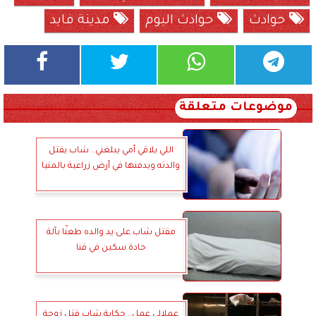
حوادث
حوادث اليوم
مدينة فايد
موضوعات متعلقة
اللي يلاقي أمي يبلغني.. شاب يقتل
والدته ويدفنها في أرض زراعية بالمنيا
مقتل شاب على يد والده طعنًا بآلة
حادة سكين في قنا
عملالي عمل.. حكاية شاب قتل زوجة