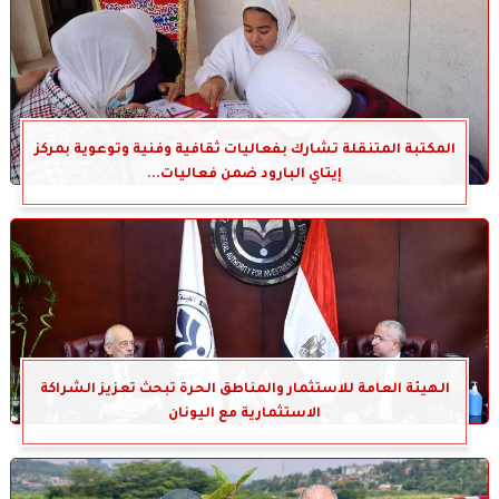
المكتبة المتنقلة تشارك بفعاليات ثقافية وفنية وتوعوية بمركز
إيتاي البارود ضمن فعاليات...
الهيئة العامة للاستثمار والمناطق الحرة تبحث تعزيز الشراكة
الاستثمارية مع اليونان