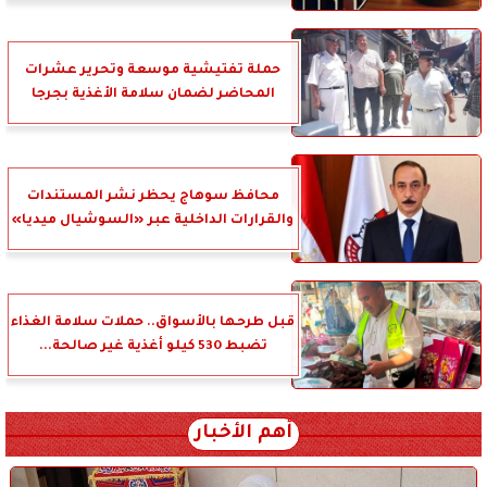
حملة تفتيشية موسعة وتحرير عشرات
المحاضر لضمان سلامة الأغذية بجرجا
محافظ سوهاج يحظر نشر المستندات
والقرارات الداخلية عبر «السوشيال ميديا»
قبل طرحها بالأسواق.. حملات سلامة الغذاء
تضبط 530 كيلو أغذية غير صالحة...
أهم الأخبار