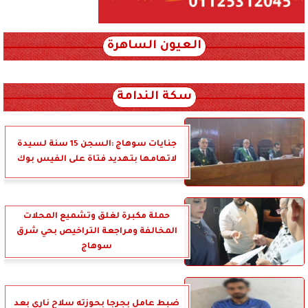
العيون الساهرة
xml_json/rss/~12.xml x0n not found
سكة الندامة
جنايات سوهاج :السجن 15 سنة لسيدة
لاتهامها بتهديد فتاة على الفيس بوك
حملة مكبرة لغلق وتشميع المحلات
المخالفة ومراجعة التراخيص بحي شرق
سوهاج
ضبط عامل بجرجا بحوزته سلاح ناري بعد