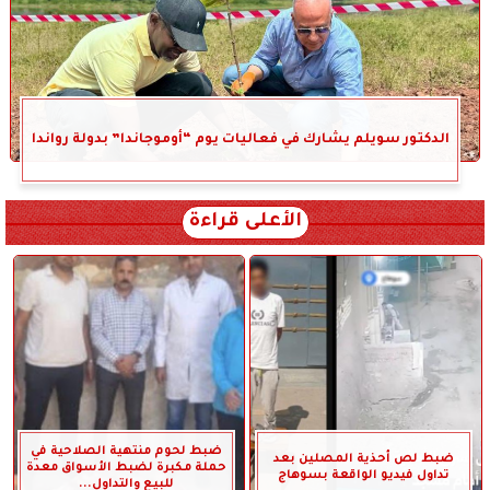
الدكتور سويلم يشارك في فعاليات يوم “أوموجاندا” بدولة رواندا
الأعلى قراءة
ضبط لحوم منتهية الصلاحية في
ضبط لص أحذية المصلين بعد
حملة مكبرة لضبط الأسواق معدة
تداول فيديو الواقعة بسوهاج
للبيع والتداول...