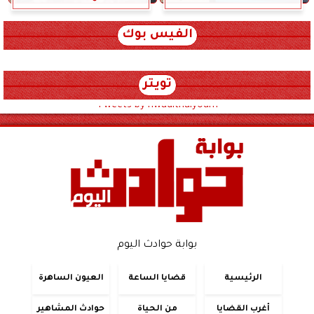
الفيس بوك
تويتر
Tweets by hwadithalyoum
بوابة حوادث اليوم
الرئيسية
قضايا الساعة
العيون الساهرة
أغرب القضايا
من الحياة
حوادث المشاهير