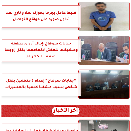
ضبط عامل بجرجا بحوزته سلاح ناري بعد
تداول صوره على مواقع التواصل
جنايات سوهاج :إحالة أوراق متهمة
وعشيقها للمفتى لاتهامهما بقتل زوجها
صعقا بالكهرباء
”جنايات سوهاج” إعدام 3 متهمين بقتل
شخص بسبب مشادة كلامية بالعسيرات
آخر الأخبار
جامعة سوهاج :إنقاذ طفل في إصابة نادرة.