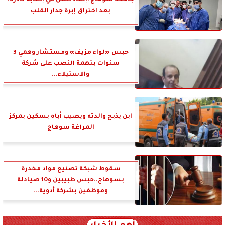
بعد اختراق إبرة جدار القلب
حبس «لواء مزيف» ومستشار وهمي 3
سنوات بتهمة النصب على شركة
والاستيلاء...
ابن يذبح والدته ويصيب أباه بسكين بمركز
المراغة سوهاج
سقوط شبكة تصنيع مواد مخدرة
بسوهاج..حبس طبيبين و10 صيادلة
وموظفين بشركة أدوية...