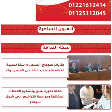
العيون الساهرة
xml_json/rss/~12.xml x0n not found
سكة الندامة
جنايات سوهاج :السجن 15 سنة لسيدة
لاتهامها بتهديد فتاة على الفيس بوك
حملة مكبرة لغلق وتشميع المحلات
المخالفة ومراجعة التراخيص بحي شرق
سوهاج