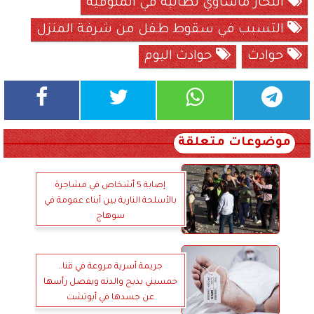
انتحار مأساوي لطالبة في المنوفية
التسبب في سقوط طفل من شرفة المنزل
حوادث
حوادث اليوم
موضوعات متعلقة
إصابة 5 أشخاص في مشاجرة
بالأسلحة النارية بين أبناء عمومة في
سوهاج
جريمة أسرية مروعة في قنا..
خمسيني يذبح والدته ويفصل رأسها
عن جسدها في أبوتشت