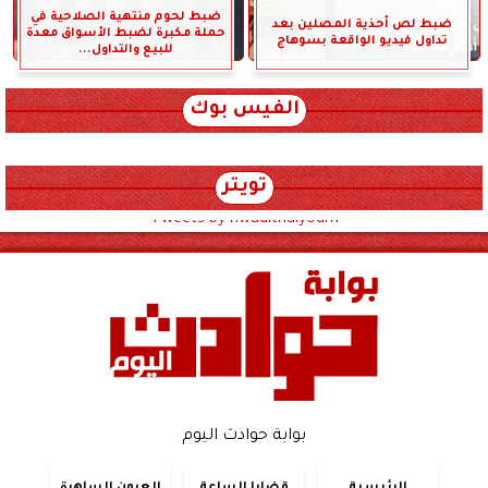
ضبط لحوم منتهية الصلاحية في
ضبط لص أحذية المصلين بعد
حملة مكبرة لضبط الأسواق معدة
تداول فيديو الواقعة بسوهاج
للبيع والتداول...
الفيس بوك
تويتر
Tweets by hwadithalyoum
بوابة حوادث اليوم