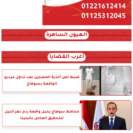
العيون الساهرة
xml_json/rss/~12.xml x0n not found
أغرب القضايا
ضبط لص أحذية المصلين بعد تداول فيديو
الواقعة بسوهاج
محافظ سوهاج يحيل واقعة ردم نهر النيل
للتحقيق العاجل بالبلينا