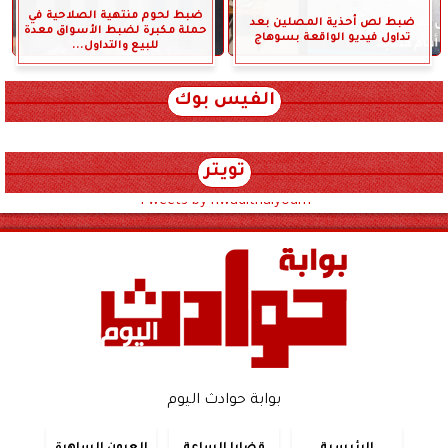
ضبط لحوم منتهية الصلاحية في
ضبط لص أحذية المصلين بعد
حملة مكبرة لضبط الأسواق معدة
تداول فيديو الواقعة بسوهاج
للبيع والتداول...
الفيس بوك
تويتر
Tweets by hwadithalyoum
بوابة حوادث اليوم