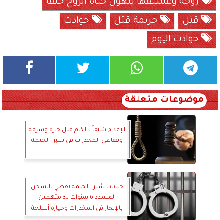
زوجة وعشيقها ينهون حياة الزوج خنقًا
قتل
جريمة قتل
حوادث
حوادث اليوم
موضوعات متعلقة
الإعدام شنقاً لـ لحّام قتل جاره وسرقه
وتعاطى المخدرات في شبرا الخيمة
جنايات شبرا الخيمة تقضي بالسجن
المشدد 6 سنوات لـ3 متهمين
بالإتجار في المخدرات وحيازة أسلحة