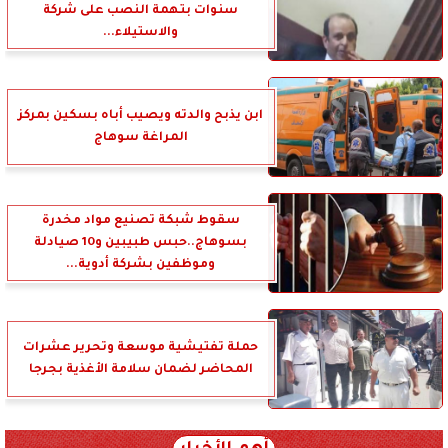
سنوات بتهمة النصب على شركة
والاستيلاء...
ابن يذبح والدته ويصيب أباه بسكين بمركز
المراغة سوهاج
سقوط شبكة تصنيع مواد مخدرة
بسوهاج..حبس طبيبين و10 صيادلة
وموظفين بشركة أدوية...
حملة تفتيشية موسعة وتحرير عشرات
المحاضر لضمان سلامة الأغذية بجرجا