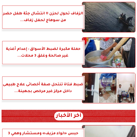
الزفاف تحول لحزن !! انتشال جثة طفل حضر
من سوهاج لحفل زفاف...
حملة مكبرة لضبط الأسواق : إعدام أغذية
غير صالحة وغلق 3 محلات...
ضبط فتاة تنتحل صفة أخصائى علاج طبيعى
داخل مركز غير مرخص بجهينة...
آخر الأخبار
حبس «لواء مزيف» ومستشار وهمي 3