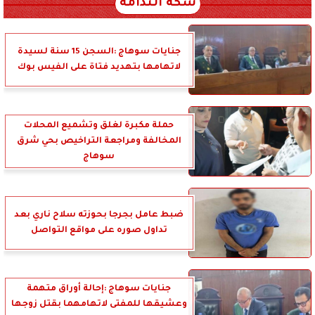
سكة الندامة
جنايات سوهاج :السجن 15 سنة لسيدة
لاتهامها بتهديد فتاة على الفيس بوك
حملة مكبرة لغلق وتشميع المحلات
المخالفة ومراجعة التراخيص بحي شرق
سوهاج
ضبط عامل بجرجا بحوزته سلاح ناري بعد
تداول صوره على مواقع التواصل
جنايات سوهاج :إحالة أوراق متهمة
وعشيقها للمفتى لاتهامهما بقتل زوجها