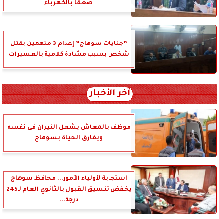
صعقا بالكهرباء
”جنايات سوهاج” إعدام 3 متهمين بقتل
شخص بسبب مشادة كلامية بالعسيرات
آخر الأخبار
موظف بالمعاش يشعل النيران في نفسه
ويفارق الحياة بسوهاج
استجابة لأولياء الأمور... محافظ سوهاج
يخفض تنسيق القبول بالثانوي العام لـ245
درجة...