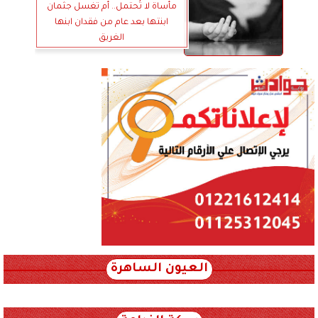
مأساة لا تُحتمل.. أم تغسل جثمان
ابنتها بعد عام من فقدان ابنها
الغريق
العيون الساهرة
xml_json/rss/~12.xml x0n not found