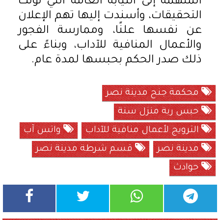
المتهمة إلى النيابة العامة التي تولت
التحقيقات، وأسندت إليها تهم الإعلان
عن نفسها علنًا، وممارسة الفجور
والأعمال المنافية للآداب، وبناءً على
ذلك صدر الحكم بحبسها لمدة عام.
محكمة جنح مدينة نصر
حبس ربة منزل سنة
الترويج لأعمال منافية للآداب
واتس آب
مدينة نصر
قسم شرطة مدينة نصر
حوادث