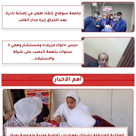
جامعة سوهاج :إنقاذ طفل في إصابة نادرة.
بعد اختراق إبرة جدار القلب
حبس «لواء مزيف» ومستشار وهمي 3
سنوات بتهمة النصب على شركة
والاستيلاء...
أهم الأخبار
المكتبة المتنقلة تشارك بفعاليات ثقافية وفنية وتوعوية بمركز