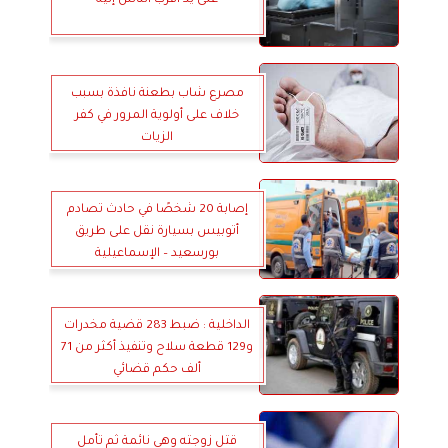
على يد أقرب الناس إليه
مصرع شاب بطعنة نافذة بسبب
خلاف على أولوية المرور في كفر
الزيات
إصابة 20 شخصًا في حادث تصادم
أتوبيس بسيارة نقل على طريق
بورسعيد – الإسماعيلية
الداخلية : ضبط 283 قضية مخدرات
و129 قطعة سلاح وتنفيذ أكثر من 71
ألف حكم قضائي
قتل زوجته وهي نائمة ثم تأمل