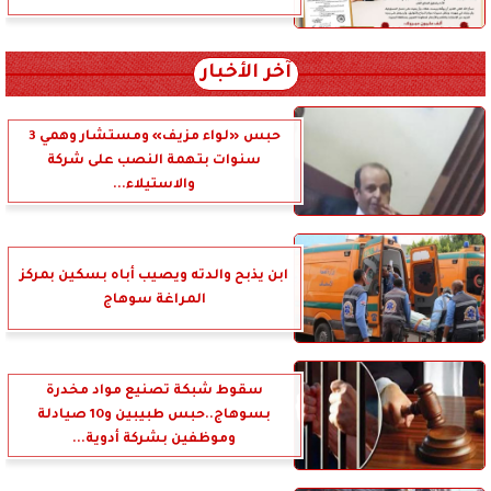
آخر الأخبار
حبس «لواء مزيف» ومستشار وهمي 3
سنوات بتهمة النصب على شركة
والاستيلاء...
ابن يذبح والدته ويصيب أباه بسكين بمركز
المراغة سوهاج
سقوط شبكة تصنيع مواد مخدرة
بسوهاج..حبس طبيبين و10 صيادلة
وموظفين بشركة أدوية...