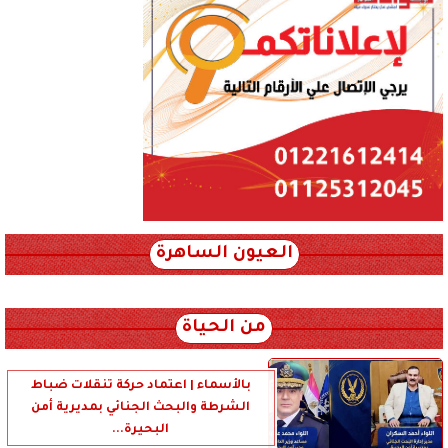
العيون الساهرة
xml_json/rss/~12.xml x0n not found
من الحياة
بالأسماء | اعتماد حركة تنقلات ضباط
الشرطة والبحث الجنائي بمديرية أمن
البحيرة...