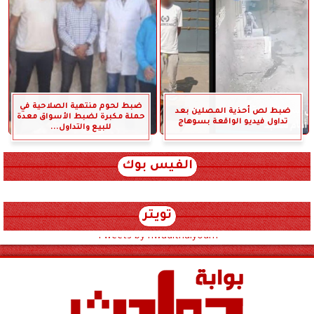
ضبط لحوم منتهية الصلاحية في
ضبط لص أحذية المصلين بعد
حملة مكبرة لضبط الأسواق معدة
تداول فيديو الواقعة بسوهاج
للبيع والتداول...
الفيس بوك
تويتر
Tweets by hwadithalyoum